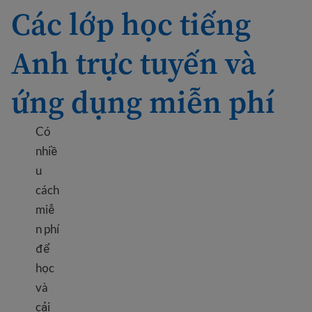
Các lớp học tiếng
Anh trực tuyến và
ứng dụng miễn phí
Có
nhiề
u
cách
miễ
n phí
để
học
và
cải