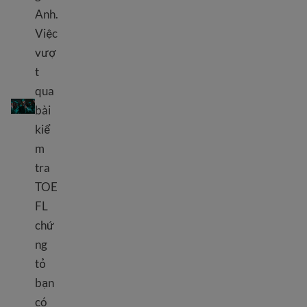
Anh.
Việc
vượ
t
qua
Bài kiểm tra TOEFL
bài
kiể
m
tra
TOE
FL
chứ
ng
tỏ
bạn
có