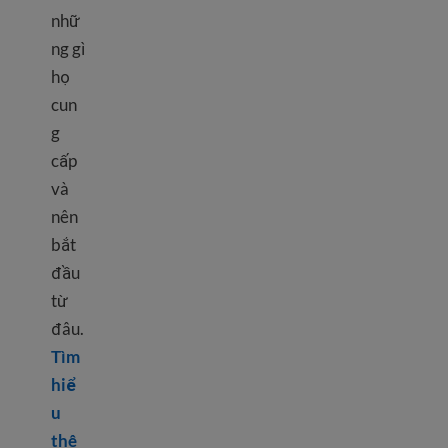
nhữ
ng gì
họ
cun
g
cấp
và
nên
bắt
đầu
từ
đâu.
Tìm
hiể
u
thê