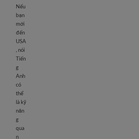
Nếu
bạn
mới
đến
USA
, nói
Tiến
g
Anh
có
thể
là kỹ
năn
g
qua
n