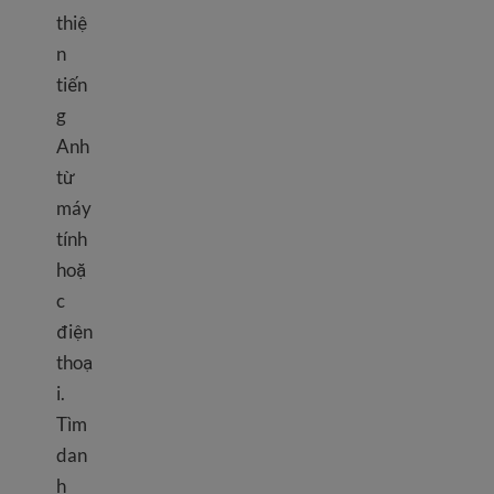
thiệ
n
tiến
g
Anh
từ
máy
tính
hoặ
c
điện
thoạ
i.
Tìm
dan
h