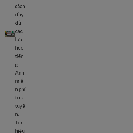
sách
đầy
đủ
Các lớp học tiếng Anh trực tuyến và ứng dụng miễn phí
các
lớp
học
tiến
g
Anh
miễ
n phí
trực
tuyế
n.
Tìm
hiểu