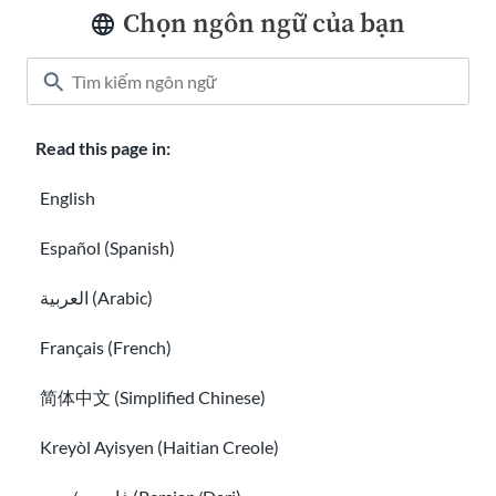
Chọn ngôn ngữ của bạn
Lớp học
Giới thiệu chúng tôi
Làm thế nào để giúp đỡ
Read this page in:
Sự nghiệp tại USAHello
Tặng
English
Español (Spanish)
العربية (Arabic)
Chính sách bảo mật
Français (French)
简体中文 (Simplified Chinese)
Bạn được phép sao chép và phân phối lại tài liệu của
USAHello
theo giấy phép của Creative Commons
CC BY-NC-SA 4.0
. Để đảm
Kreyòl Ayisyen (Haitian Creole)
bảo, vui lòng liên kết với trang web của chúng tôi khi sử dụng nội
dung của chúng tôi.