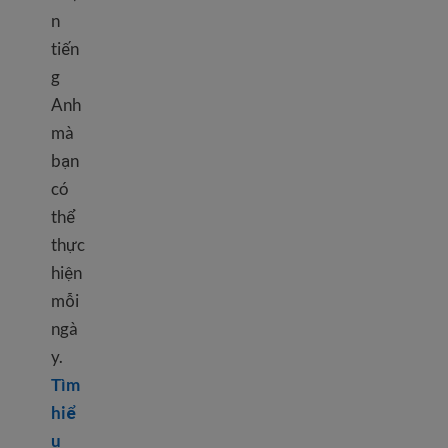
n
tiến
g
Anh
mà
bạn
có
thể
thực
hiện
mỗi
ngà
y.
Tìm
hiể
u