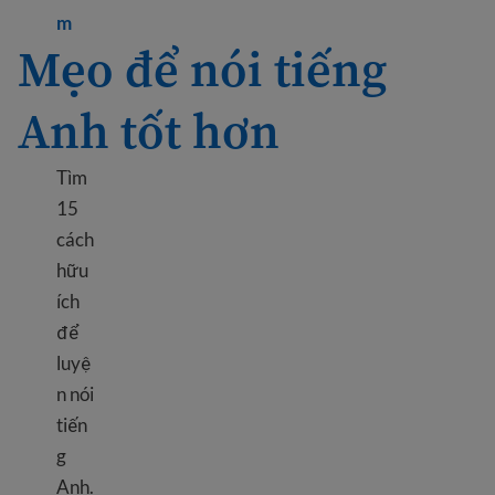
Learn more about Free English classes online and 
m
Mẹo để nói tiếng
Anh tốt hơn
Tìm
15
cách
hữu
ích
để
luyệ
n nói
tiến
g
Anh.