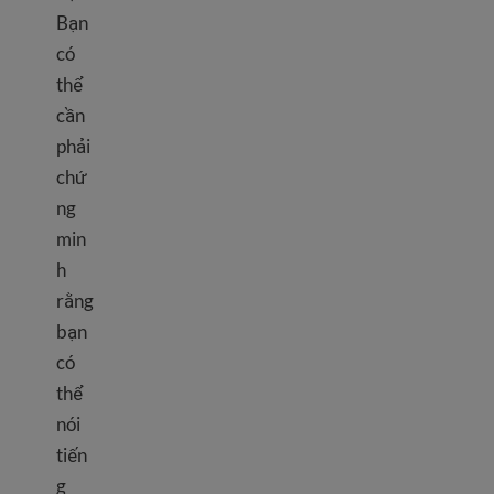
Bạn
có
thể
cần
phải
chứ
ng
min
h
rằng
bạn
có
thể
nói
tiến
g