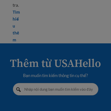
tra.
Tìm
hiể
u
thê
Learn more about The TOEFL test
m
Thêm từ USAHello
Bạn muốn tìm kiếm thông tin cụ thể?