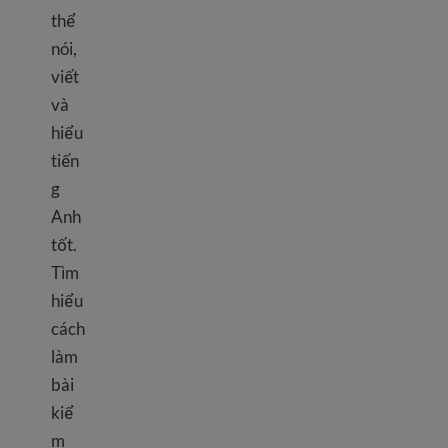
thể
nói,
viết
và
hiểu
tiến
g
Anh
tốt.
Tìm
hiểu
cách
làm
bài
kiể
m