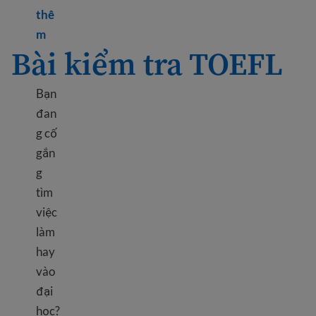
thê
Learn more about Tips to get better at speaking En
m
Bài kiểm tra TOEFL
Bạn
đan
g cố
gắn
g
tìm
việc
làm
hay
vào
đại
học?