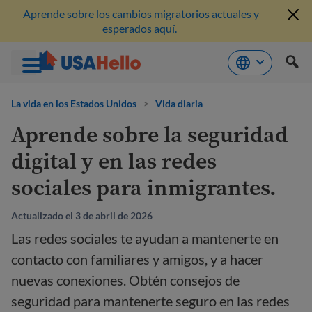
Aprende sobre los cambios migratorios actuales y
esperados aquí.
Saltar
al
La vida en los Estados Unidos
>
Vida diaria
contenido
Aprende sobre la seguridad
digital y en las redes
sociales para inmigrantes.
Actualizado el 3 de abril de 2026
Las redes sociales te ayudan a mantenerte en
contacto con familiares y amigos, y a hacer
nuevas conexiones. Obtén consejos de
seguridad para mantenerte seguro en las redes