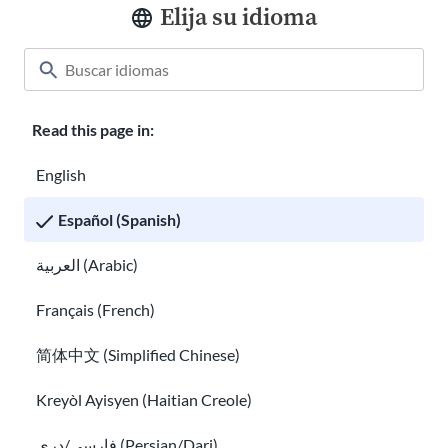
Elija su idioma
conocer
Qué hacer si alguien te amenaza
Read this page in:
English
Español (Spanish)
العربية (Arabic)
Qué hacer si alguien te amenaza
Cuándo y cómo llamar a la policía en EE. UU.
Français (French)
简体中文 (Simplified Chinese)
Kreyòl Ayisyen (Haitian Creole)
فارسی/دری (Persian/Dari)