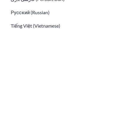
Русский (Russian)
Tiếng Việt (Vietnamese)
Cuándo y cómo llamar a la policía en EE. UU.
Seguridad de viaje para inmigrantes: riesgos de los viaj
Other pages in:
한국어 (Korean)
Ikinyarwanda (Kinyarwanda)
Kiswahili (Swahili)
አማርኛ (Amharic)
Seguridad de viaje para inmigrantes: riesgos
پښتو (Pashto)
de los viajes aéreos y documentos de viaje
Af Soomaali (Somali)
اُردُو (Urdu)