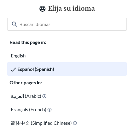
Elija su idioma
Aula
Acerca de nosotros
Cómo ayudar
Read this page in:
Carreras en USAHello
Donar
English
Español (Spanish)
Other pages in:
Política de privacidad
العربية (Arabic)
Français (French)
Puedes copiar y redistribuir los materiales
de USAHello
bajo la
licencia Creative Commons
CC BY-NC-SA 4.0
. Para otorgar el
简体中文 (Simplified Chinese)
crédito apropiado, te solicitamos que incluyas un enlace a
nuestro sitio web cuando uses nuestro contenido.