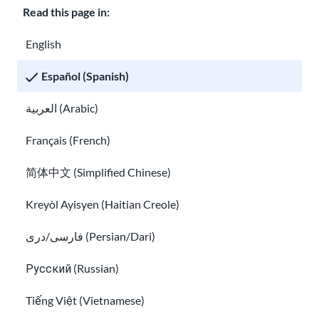
Read this page in:
El gobierno de Trump anunció una nueva prohibición
de viaje que bloquea o limita la entrada a los EE.UU.
English
para personas de ciertos países.
Español (Spanish)
Hay
dos tipos de restricciones
:
العربية (Arabic)
1. Prohibición total de viajes para 20
Français (French)
países
简体中文 (Simplified Chinese)
2. Restricciones parciales para 20 países
Kreyòl Ayisyen (Haitian Creole)
Estados Unidos también está restringiendo
temporalmente la entrada de personas que
فارسی/دری (Persian/Dari)
estuvieron en Sudán del Sur, la República
Democrática del Congo o Uganda en los últimos 21
Русский (Russian)
días. Esto no se aplica a los ciudadanos
Tiếng Việt (Vietnamese)
estadounidenses, los titulares de la Green Card, los