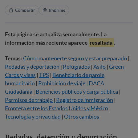
Compartir
Imprime
Esta página se actualiza semanalmente. La
información más reciente aparece
resaltada
.
Temas:
Cómo mantenerte seguro y estar preparado
|
Redadas y deportación
|
Refugiados
|
Asilo
|
Green
Cards y visas
|
TPS
|
Beneficiario de parole
humanitario
|
Prohibición de viaje
|
DACA
|
Ciudadanía
|
Beneficios públicos y carga pública
|
Permisos de trabajo
|
Registro de inmigración
|
Frontera entre los Estados Unidos y México
|
Tecnología y privacidad
|
Otros cambios
Redadas, detención y deportación