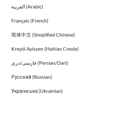
Leyes sobre la infancia y la paternidad en
العربية (Arabic)
EE.UU.
Los roles familiares en los Estados Unidos
Français (French)
简体中文 (Simplified Chinese)
Kreyòl Ayisyen (Haitian Creole)
فارسی/دری (Persian/Dari)
Русский (Russian)
Українська (Ukrainian)
Tiếng Việt (Vietnamese)
Los roles familiares en los Estados Unidos
Other pages in:
한국어 (Korean)
Nuestro objetivo es ofrecer información fácil de entender que se