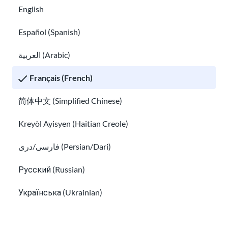
Comment trouver un avocat spécialisé dans l'immigration 
English
Español (Spanish)
العربية (Arabic)
Français (French)
简体中文 (Simplified Chinese)
Kreyòl Ayisyen (Haitian Creole)
Comment trouver un avocat spécialisé dans
فارسی/دری (Persian/Dari)
l'immigration gratuit et une aide juridique à
faible coût
Русский (Russian)
Українська (Ukrainian)
Tiếng Việt (Vietnamese)
Les informations de cette page proviennent de USCIS, USA.gov, et
d'autres sources fiables. Notre objectif est de proposer des