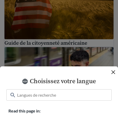
Guide de la citoyenneté américaine
Guide sur l’immigration
Choisissez votre langue
Guide sur l’immigration
Read this page in: