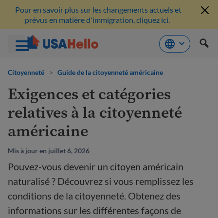
Pour en savoir plus sur les changements actuels et
prévus en matière d'immigration, cliquez ici.
Aller
au
Citoyenneté
>
Guide de la citoyenneté américaine
contenu
Exigences et catégories
relatives à la citoyenneté
américaine
Mis à jour en juillet 6, 2026
Pouvez-vous devenir un citoyen américain
naturalisé ? Découvrez si vous remplissez les
conditions de la citoyenneté. Obtenez des
informations sur les différentes façons de