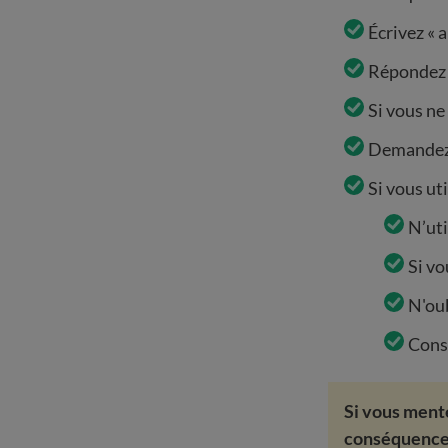
Écrivez « 
Répondez 
Si vous ne
Demandez à
Si vous ut
N’uti
Si vo
N'oub
Conse
Si vous ment
conséquences