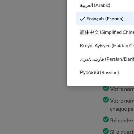
العربية (Arabic)
Français (French)
Si vous envoye
N-400
et soit :
简体中文 (Simplified Chine
Télécharge
Kreyòl Ayisyen (Haitian C
Imprimez-l
فارسی/دری (Persian/Dari
Conseils pour
Русский (Russian)
Votre nom 
Votre numé
chaque pa
Répondez à
Si la quest