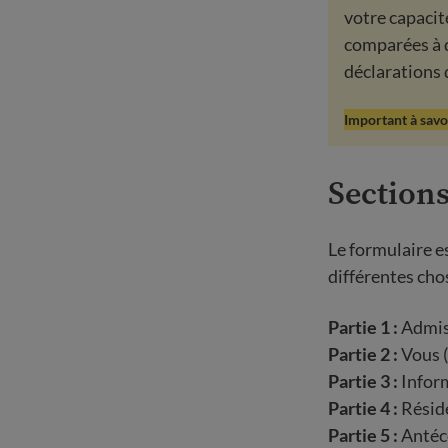
votre capacit
comparées à d
déclarations 
Important à savo
Section
Le formulaire e
différentes cho
Partie 1 :
Admiss
Partie 2 :
Vous (
Partie 3 :
Inform
Partie 4 :
Résid
Partie 5 :
Antéc