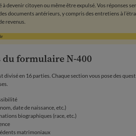
é à devenir citoyen ou même être expulsé. Vos réponses se
es documents antérieurs, y compris des entretiens à l’étra
de revenus.
ir
s du formulaire N-400
st divisé en 16 parties. Chaque section vous pose des quest
ses.
ibilité
nom, date de naissance, etc.)
ations biographiques (race, etc.)
ence
édents matrimoniaux