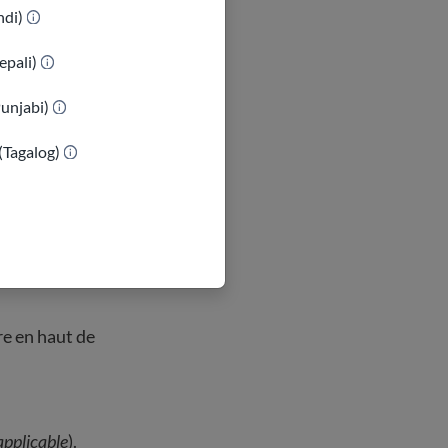
indi)
epali)
 du
formulaire
Punjabi)
(Tagalog)
e en haut de
applicable
).