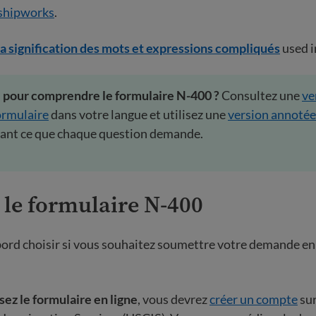
shipworks
.
a signification des mots et expressions compliqués
used 
e pour comprendre le formulaire N-400 ?
Consultez une
ve
ormulaire
dans votre langue et utilisez une
version annotée
uant ce que chaque question demande.
 le formulaire N-400
ord choisir si vous souhaitez soumettre votre demande en 
sez le formulaire en ligne
, vous devrez
créer un compte
sur