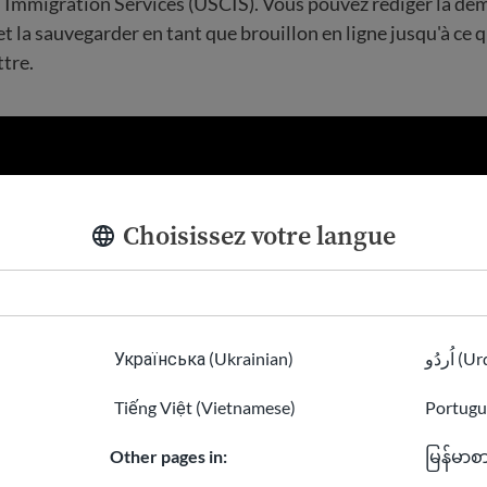
 Immigration Services (USCIS). Vous pouvez rédiger la de
t la sauvegarder en tant que brouillon en ligne jusqu'à ce 
ttre.
Choisissez votre langue
Українська (Ukrainian)
اُردُو 
Tiếng Việt (Vietnamese)
Portugu
Other pages in:
မြန်မာစ