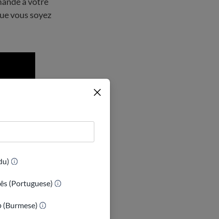
mande à votre
que vous soyez
(Urdu)
ês (Portuguese)
ာ (Burmese)