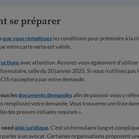
 se préparer
s
que vous remplissez
les conditions pour prétendre à la 
e votre carte verte est valide.
tructions
avec attention. Assurez-vous également d’utiliser 
formulaire, celle du 20 janvier 2025. Si vous n'utilisez pas 
SCIS n'acceptera pas votre demande.
tous les
documents demandés
afin de pouvoir vous y référe
 remplissez votre demande. Vous trouverez une liste dans
ôle des preuves initiales requises ».
u need
aide juridique
.
C’est un formulaire long et compliqué.
arler à un avocat. Certaines organisations proposent une