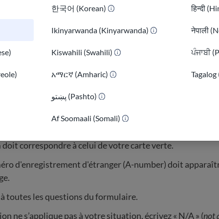
한국어 (Korean)
हिन्दी (H
Ikinyarwanda (Kinyarwanda)
नेपाली (N
z votre demande par courrier
,
vous pouvez utiliser le PDF
se)
Kiswahili (Swahili)
ਪੰਜਾਬੀ (
z-le et saisissez vos réponses.
reole)
አማርኛ (Amharic)
Tagalog 
e et inscrivez vos réponses.
پښتو (Pashto)
)
 remplir votre formulaire N-400 :
Af Soomaali (Somali)
doit correspondre à celui de votre carte verte.
ro d'enregistrement d'étranger (A-number) doit apparaîtr
ge.
 toutes les questions du formulaire.
ion ne s’applique pas à votre situation, écrivez « N/A » (
not 