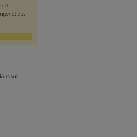
ront
nger et des
ions sur