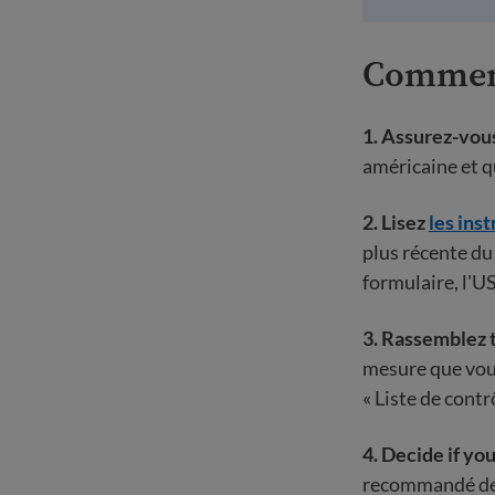
Comment
1.
Assurez-vou
américaine et qu
2.
Lisez
les ins
plus récente du 
formulaire, l'U
3. Rassemblez 
mesure que vous
« Liste de contr
4.
Decide if yo
recommandé de p