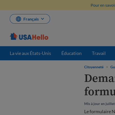
Aller
Pour en savoir
au
contenu
Français
La vie aux États-Unis
Éducation
Travail
Citoyenneté
>
Gu
Deman
formu
Mis à jour en juille
Le formulaire N