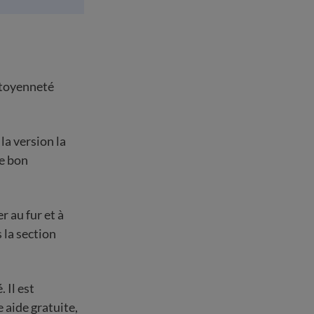
citoyenneté
la version la
le bon
r au fur et à
 la section
 Il est
 aide gratuite,