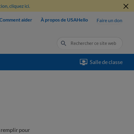
n, cliquez ici.
Comment aider
À propos de USAHello
Faire un don
Salle de classe
 remplir pour