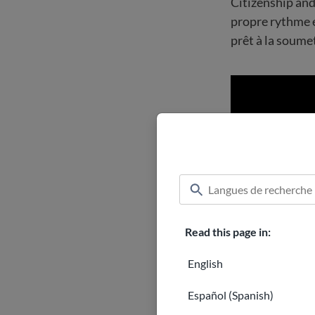
Citizenship and
propre rythme e
prêt à la soume
Read this page in:
English
Español (Spanish)