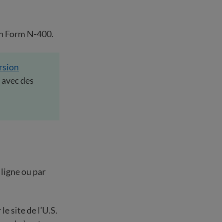
in Form N-400.
rsion
avec des
ligne ou par
 le site de l’U.S.