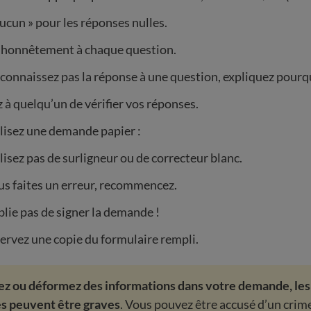
aucun » pour les réponses nulles.
honnêtement à chaque question.
 connaissez pas la réponse à une question, expliquez pourq
 quelqu’un de vérifier vos réponses.
ilisez une demande papier :
lisez pas de surligneur ou de correcteur blanc.
us faites un erreur, recommencez.
lie pas de signer la demande !
rvez une copie du formulaire rempli.
ez ou déformez des informations dans votre demande, les
 peuvent être graves
. Vous pouvez être accusé d’un crim