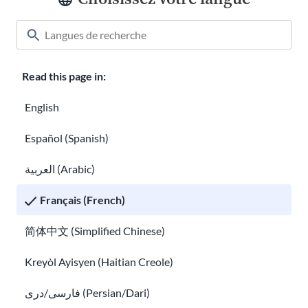
Comment trouver un avocat spécialisé dans l'immigration 
Read this page in:
English
Español (Spanish)
العربية (Arabic)
Français (French)
Comment trouver un avocat spécialisé dans
l'immigration gratuit et une aide juridique à
简体中文 (Simplified Chinese)
faible coût
Kreyòl Ayisyen (Haitian Creole)
Trouver une aide à la traduction gratuite aux États-Unis
فارسی/دری (Persian/Dari)