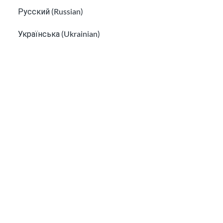
Русский (Russian)
Українська (Ukrainian)
Tiếng Việt (Vietnamese)
Other pages in:
Trouver une aide à la traduction gratuite aux
한국어 (Korean)
États-Unis
Immigration familiale pour les citoyens américains et les
Ikinyarwanda (Kinyarwanda)
Kiswahili (Swahili)
አማርኛ (Amharic)
پښتو (Pashto)
Af Soomaali (Somali)