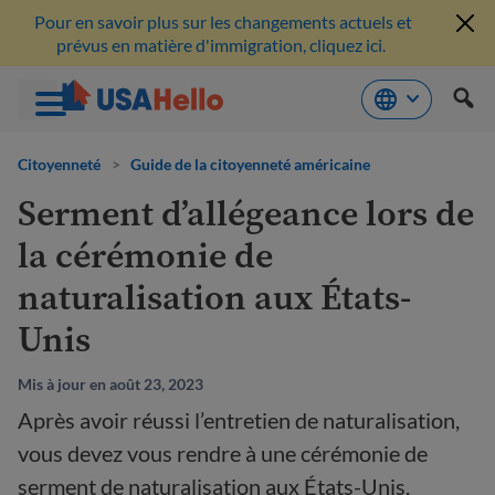
Pour en savoir plus sur les changements actuels et
prévus en matière d'immigration, cliquez ici.
Aller
au
Citoyenneté
>
Guide de la citoyenneté américaine
contenu
Serment d’allégeance lors de
la cérémonie de
naturalisation aux États-
Unis
Mis à jour en août 23, 2023
Après avoir réussi l’entretien de naturalisation,
vous devez vous rendre à une cérémonie de
serment de naturalisation aux États-Unis.