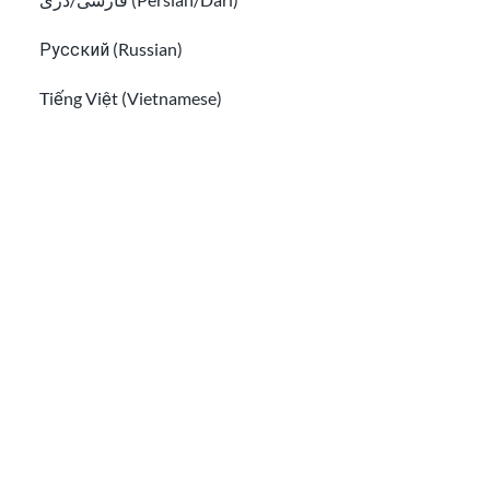
Русский (Russian)
Tiếng Việt (Vietnamese)
Other pages in:
한국어 (Korean)
What is HiSET
? A guide to the exam.
®
Ikinyarwanda (Kinyarwanda)
Éducation des adultes – comment retourner à l’école
Kiswahili (Swahili)
አማርኛ (Amharic)
پښتو (Pashto)
Af Soomaali (Somali)