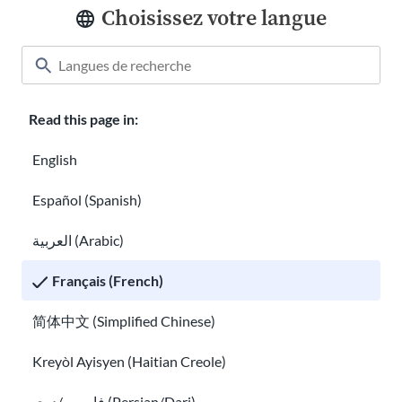
Choisissez votre langue
Trouver une aide à la traduction gratuite aux
États-Unis
Where and how to get your GED
®
Read this page in:
English
Español (Spanish)
العربية (Arabic)
Français (French)
简体中文 (Simplified Chinese)
Kreyòl Ayisyen (Haitian Creole)
Where and how to get your GED
®
What is HiSET
? A guide to the exam.
®
فارسی/دری (Persian/Dari)