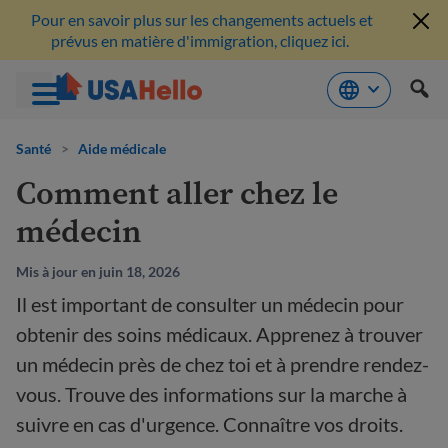
Pour en savoir plus sur les changements actuels et
prévus en matière d'immigration, cliquez ici.
Aller
au
Santé
>
Aide médicale
contenu
Comment aller chez le
médecin
Mis à jour en juin 18, 2026
Il est important de consulter un médecin pour
obtenir des soins médicaux. Apprenez à trouver
un médecin près de chez toi et à prendre rendez-
vous. Trouve des informations sur la marche à
suivre en cas d'urgence. Connaître vos droits.