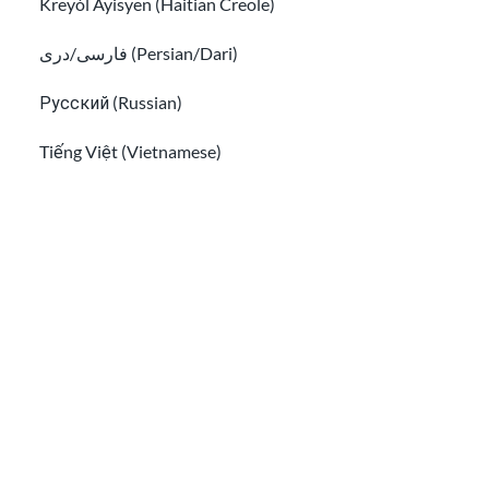
Kreyòl Ayisyen (Haitian Creole)
Informations sur les vaccins pour les
immigrés
فارسی/دری (Persian/Dari)
Trouvez des ressources en santé mentale pour les immigr
Русский (Russian)
Tiếng Việt (Vietnamese)
Other pages in:
한국어 (Korean)
Ikinyarwanda (Kinyarwanda)
Kiswahili (Swahili)
Trouvez des ressources en santé mentale pour
አማርኛ (Amharic)
les immigrants et les réfugiés
پښتو (Pashto)