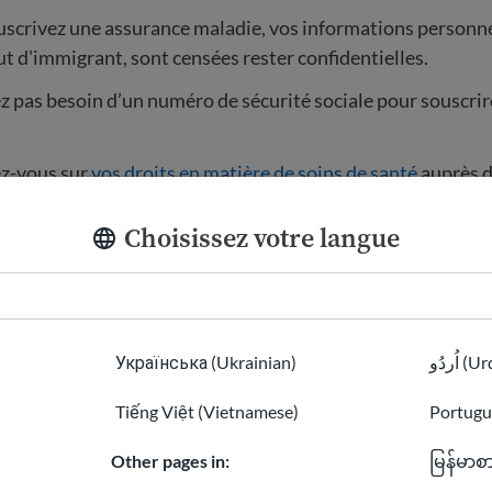
uscrivez une assurance maladie, vos informations personne
ut d'immigrant, sont censées rester confidentielles.
z pas besoin d’un numéro de sécurité sociale pour souscri
z-vous sur
vos droits en matière de soins de santé
auprès d
Choisissez votre langue
 puis-je obtenir une assuranc
 vous pouvez obtenir une assurance santé par le biais de:
Українська (Ukrainian)
اُردُو 
s d'assurance gouvernementaux (santé publique)
oi, avec l'aide de votre employeur
Tiếng Việt (Vietnamese)
Portugu
nce santé privée à laquelle vous souscrivez vous-même
Other pages in:
မြန်မာစ