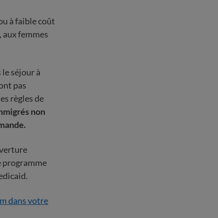
u à faible coût
s, aux femmes
 le séjour à
ont pas
es règles de
immigrés non
emande.
verture
 Ce programme
edicaid.
om dans votre