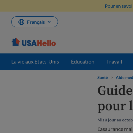
Aller
Pour en savoir
au
contenu
Français
La vie aux États-Unis
Éducation
Travail
Santé
>
Aide méd
Guide
pour 
Mis à jour en octob
L'assurance mal