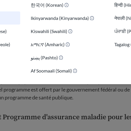
한국어 (Korean)
हिन्दी (H
 pas d'assurance santé, il existe des
centres de santé et des
oins médicaux gratuits ou peu coûteux.
Ikinyarwanda (Kinyarwanda)
नेपाली (N
se)
Kiswahili (Swahili)
ਪੰਜਾਬੀ (
mes gouvernementaux d'assur
reole)
አማርኛ (Amharic)
Tagalog 
پښتو (Pashto)
)
Af Soomaali (Somali)
 gouvernementaux d'assurance santé offrent une aide aux
oyens de payer une assurance santé ou qui répondent à cer
el programme est offert par le gouvernement fédéral ou de 
 un programme de santé publique.
t Programme d'assurance maladie pour le