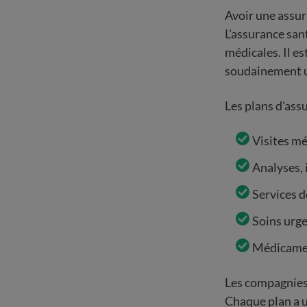
Avoir une assu
L'assurance san
médicales. Il e
soudainement un
Les plans d'ass
Visites mé
Analyses,
Services d
Soins urge
Médicamen
Les compagnies 
Chaque plan a u