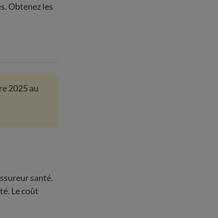
és. Obtenez les
e 2025 au
assureur santé.
té. Le coût