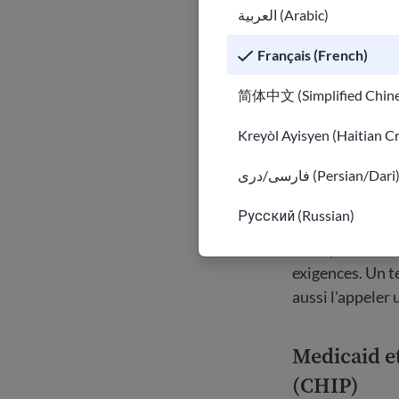
العربية (Arabic)
Si vous n'avez
offrent des s
Français (French)
简体中文 (Simplified Chine
Program
Kreyòl Ayisyen (Haitian C
santé
فارسی/دری (Persian/Dari
Русский (Russian)
Les programmes
n'ont pas les m
exigences. Un t
aussi l'appeler
Medicaid e
(CHIP)