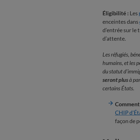
Éligibilité :
Les
enceintes dans
d’entrée sur le 
d’attente.
Les réfugiés, béné
humains, et les p
du statut d'immi
seront plus
à par
certains États.
Comment p
CHIP d'Ét
façon de p