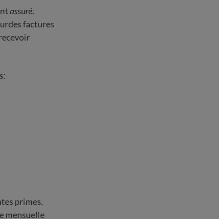
ant
assuré
.
ourdes factures
recevoir
s:
ntes primes.
me mensuelle