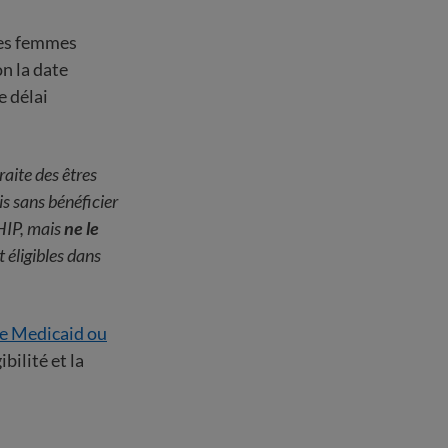
 les femmes
on la date
e délai
raite des êtres
is sans bénéficier
HIP, mais
ne le
 éligibles dans
e Medicaid ou
bilité et la