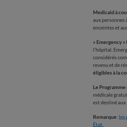
Medicaid à co
aux personnes â
enceintes et aux
« Emergency »
l’hôpital. Emer
considérés comm
revenu et de rés
éligibles à la
Le Programme d
médicale gratui
est destiné aux
Remarque
:
les
État.