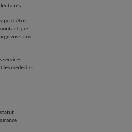
dentaires.
ez peut-être
n montant que
arge vos soins
s services
t les médecins
 statut
ssurance