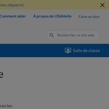
n, cliquez ici.
Comment aider
À propos de USAHello
Faire un don
Salle de classe
e
rez les