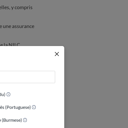
lles, y compris
re une assurance
e la NILC.
e santé?
(Urdu)
ês (Portuguese)
ာ (Burmese)