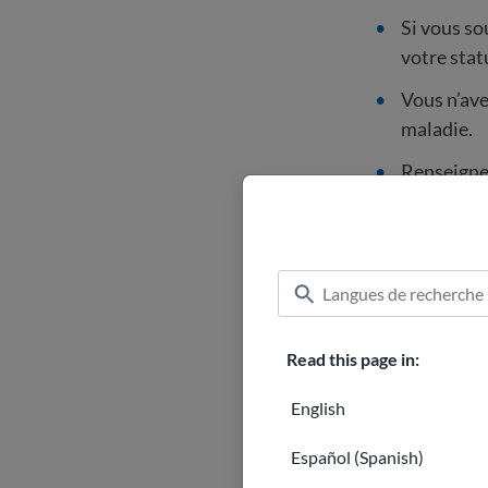
Si vous so
votre stat
Vous n’ave
maladie.
Renseigne
Comment
Aux États-Unis,
Read this page in:
programme
votre empl
English
une assura
Español (Spanish)