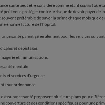
rance santé peut être considéré comme étant
couvert
ou ét
té peut vous protéger contre le risque de devoir payer de l
st souvent préférable de payer la prime chaque mois que de 
e énorme facture de l'hôpital.
urance santé paient généralement pour les services suivant
dicales et dépistages
 imagerie et immunisations
e santé mentale
nts et services d'urgence
ts sur ordonnance
d'assurance santé proposent plusieurs plans pour différe
ne couverture et des conditions spécifiques pour une pri