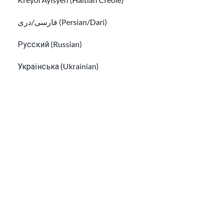
فارسی/دری (Persian/Dari)
Русский (Russian)
Українська (Ukrainian)
Tiếng Việt (Vietnamese)
Conseils pour éviter les escroqueries à
Other pages in:
l’immigration et les fraudes courantes
한국어 (Korean)
Découvrez comment rester en sécurité sur les réseaux s
Ikinyarwanda (Kinyarwanda)
Kiswahili (Swahili)
አማርኛ (Amharic)