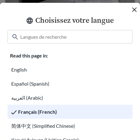
Choisissez votre langue
Comment déclarer l'impôt sur le revenu des
nouveaux immigrants
Read this page in:
Moyens d'envoyer de l'argent à l'international
English
Español (Spanish)
العربية (Arabic)
Français (French)
简体中文 (Simplified Chinese)
Moyens d'envoyer de l'argent à l'international
Conseils pour éviter les escroqueries à l’immigration et
Kreyòl Ayisyen (Haitian Creole)