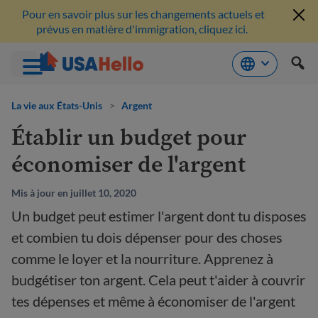
Pour en savoir plus sur les changements actuels et
prévus en matière d'immigration, cliquez ici.
Aller
au
La vie aux États-Unis
>
Argent
contenu
Établir un budget pour
économiser de l'argent
Mis à jour en juillet 10, 2020
Un budget peut estimer l'argent dont tu disposes
et combien tu dois dépenser pour des choses
comme le loyer et la nourriture. Apprenez à
budgétiser ton argent. Cela peut t'aider à couvrir
tes dépenses et même à économiser de l'argent