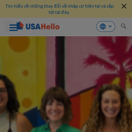
Tìm hiểu về những thay đổi về nhập cư hiện tại và sắp
tới tại đây.
Bỏ
qua
nội
dung