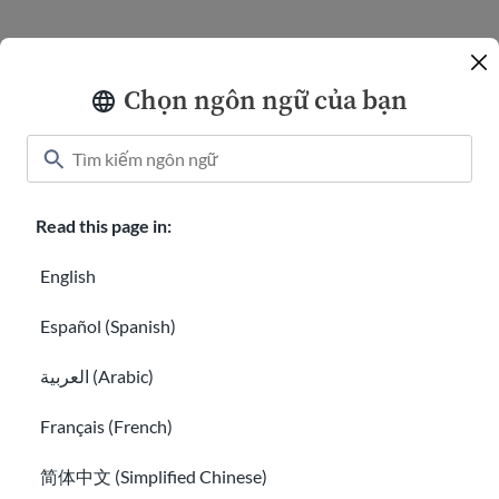
Chọn ngôn ngữ của bạn
Kết nối với chúng tôi
Tặng
Read this page in:
Áo chào mừng
English
Sự nghiệp với USAHello
Español (Spanish)
Làm tình nguyện với chúng tôi
العربية (Arabic)
Báo cáo thường niên
Français (French)
xin chào@usahello.org
简体中文 (Simplified Chinese)
Tin nhắn Facebook