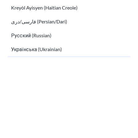
Kreyòl Ayisyen (Haitian Creole)
فارسی/دری (Persian/Dari)
Đăng ký nhận bản tin!
Русский (Russian)
Українська (Ukrainian)
Tiếng Việt (Vietnamese)
Tôi đã đọc
Thông tin về quyền riêng tư
và đồng ý
Other pages in:
nhận email từ USAHello.
한국어 (Korean)
Ikinyarwanda (Kinyarwanda)
Kiswahili (Swahili)
Lớp học
Giới thiệu chúng tôi
Làm thế nào để giúp đỡ
አማርኛ (Amharic)