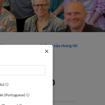
tôi
Đối tác của chúng tôi
 Northrop
(Urdu)
riển
ês (Portuguese)