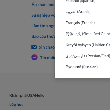
Español (Spanish)
Áo chào mừng
العربية (Arabic)
Sự nghiệp với USAHello
Français (French)
Làm tình nguyện với chúng tôi
简体中文 (Simplified Chine
Báo cáo thường niên
Kreyòl Ayisyen (Haitian C
xin chào@usahello.org
فارسی/دری (Persian/Dari
Tin nhắn Facebook
Русский (Russian)
Khám phá USAHello
Lớp học