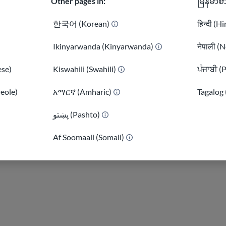
Other pages in:
မြန်မာစ
Kory Northrop là 
한국어 (Korean)
हिन्दी (H
chịu trách nhiệm x
trực tuyến của USA
Ikinyarwanda (Kinyarwanda)
नेपाली (N
và tiêu chuẩn mới 
tác động của các d
se)
Kiswahili (Swahili)
ਪੰਜਾਬੀ (
reole)
አማርኛ (Amharic)
Tagalog 
Kory đam mê tham 
đẩy hiện trạng và 
پښتو (Pashto)
)
Nghiên cứu Môi tr
Af Soomaali (Somali)