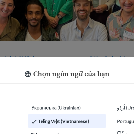
 mệnh & Chiến lược
Đội ngũ của chúng 
Chọn ngôn ngữ của bạn
Kory
Українська (Ukrainian)
اُردُو 
Trưởng nhóm phát t
Tiếng Việt (Vietnamese)
Portugu