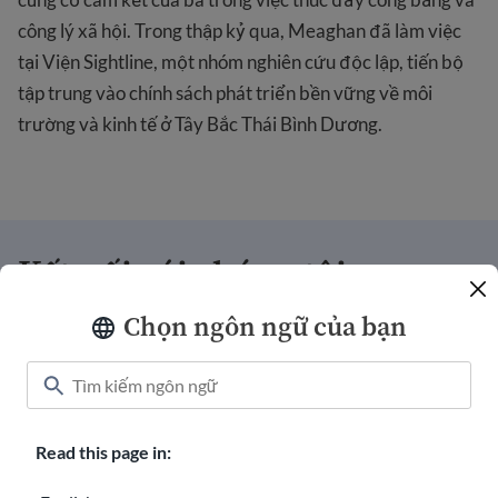
công lý xã hội. Trong thập kỷ qua, Meaghan đã làm việc
tại Viện Sightline, một nhóm nghiên cứu độc lập, tiến bộ
tập trung vào chính sách phát triển bền vững về môi
trường và kinh tế ở Tây Bắc Thái Bình Dương.
Kết nối với chúng tôi
Chọn ngôn ngữ của bạn
Tặng
Áo chào mừng
Sự nghiệp với USAHello
Read this page in:
Làm tình nguyện với chúng tôi