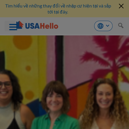
Tìm hiểu về những thay đổi về nhập cư hiện tại và sắp
tới tại đây.
Bỏ
qua
nội
dung