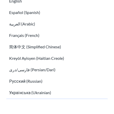
English
Báo cáo thường niên
Español (Spanish)
xin chào@usahello.org
العربية (Arabic)
Tin nhắn Facebook
Français (French)
简体中文 (Simplified Chinese)
Đăng ký nhận bản tin!
Kreyòl Ayisyen (Haitian Creole)
فارسی/دری (Persian/Dari)
Русский (Russian)
Tôi đã đọc
Thông tin về quyền riêng tư
và đồng ý
Українська (Ukrainian)
nhận email từ USAHello.
Tiếng Việt (Vietnamese)