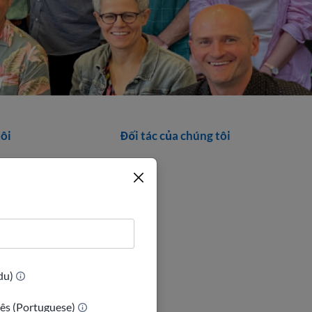
tôi
Đối tác của chúng tôi
 Davis
t
(Urdu)
ês (Portuguese)