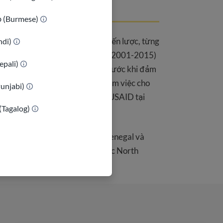
 quản trị | Abbott Laboratories
ာ (Burmese)
a kinh doanh và lập kế hoạch chiến lược, từng
indi)
 án và nhóm lớn tại John Deere (2001-2015)
epali)
i của cô, Abbott Laboratories. Trước khi đảm
ò này trong công ty, Sarah đã làm việc cho
Punjabi)
ính phủ Châu Phi cũng như cho USAID tại
(Tagalog)
 và làm việc ở nước ngoài tại Senegal và
 Cử nhân Nghệ thuật của Đại học North
MBA của Đại học Yale.