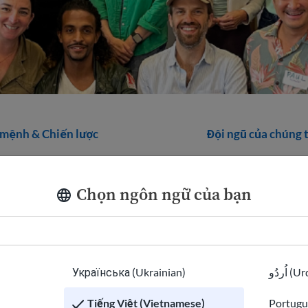
 mệnh & Chiến lược
Đội ngũ của chúng 
Chọn ngôn ngữ của bạn
Sarah
Pries
Українська (Ukrainian)
اُردُو 
Tiếng Việt (Vietnamese)
Portugu