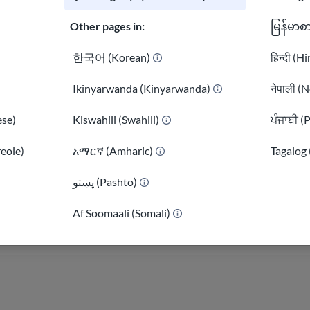
Thành viên Hội đồng
Other pages in:
မြန်မာစ
Sarah là chuyên gi
한국어 (Korean)
हिन्दी (H
lãnh đạo nhiều dự
Ikinyarwanda (Kinyarwanda)
नेपाली (N
và công ty hiện tạ
nhiệm những vai tr
se)
Kiswahili (Swahili)
ਪੰਜਾਬੀ (
một tổ chức phi ch
reole)
አማርኛ (Amharic)
Tagalog 
Washington DC.
پښتو (Pashto)
)
Sarah đã từng sống
Brazil. Cô có bằng
Af Soomaali (Somali)
Carolina và bằng 