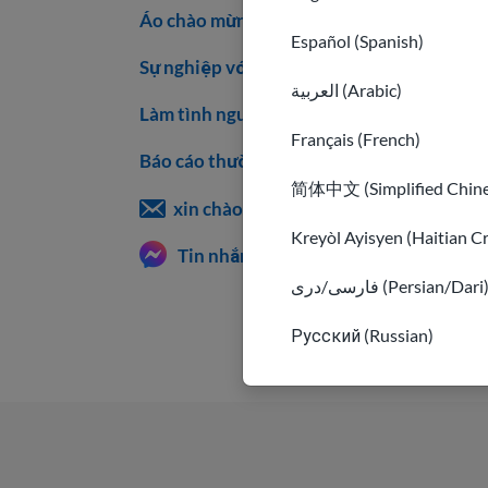
Áo chào mừng
Español (Spanish)
Sự nghiệp với USAHello
العربية (Arabic)
Làm tình nguyện với chúng tôi
Français (French)
Báo cáo thường niên
简体中文 (Simplified Chine
xin chào@usahello.org
Kreyòl Ayisyen (Haitian C
Tin nhắn Facebook
فارسی/دری (Persian/Dari
Русский (Russian)