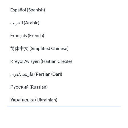
Español (Spanish)
العربية (Arabic)
Français (French)
简体中文 (Simplified Chinese)
Kreyòl Ayisyen (Haitian Creole)
فارسی/دری (Persian/Dari)
Русский (Russian)
Українська (Ukrainian)
Tiếng Việt (Vietnamese)
Other pages in: