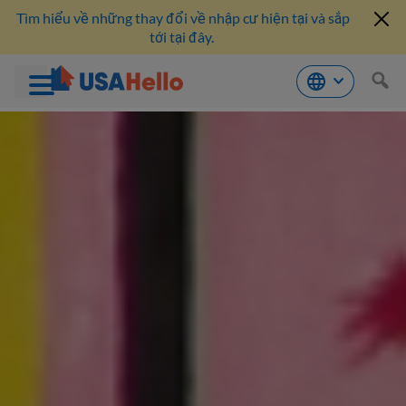
Tìm hiểu về những thay đổi về nhập cư hiện tại và sắp
tới tại đây.
Bỏ
qua
nội
dung