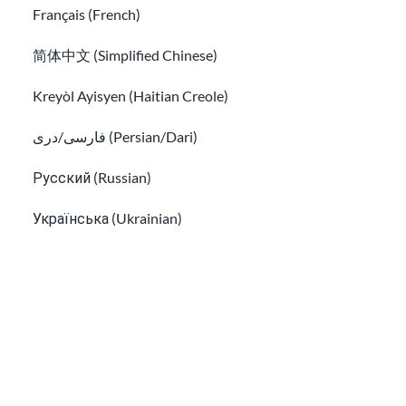
Français (French)
简体中文 (Simplified Chinese)
Kreyòl Ayisyen (Haitian Creole)
Monica Iyer
Miembro de la Junta Directiva | Clínica Internacional de
فارسی/دری (Persian/Dari)
Derechos Humanos de Duke Law
Русский (Russian)
Українська (Ukrainian)
Tiếng Việt (Vietnamese)
Other pages in:
한국어 (Korean)
Ikinyarwanda (Kinyarwanda)