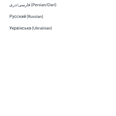
فارسی/دری (Persian/Dari)
¡Suscríbete a nuestro boletín!
Русский (Russian)
Українська (Ukrainian)
Tiếng Việt (Vietnamese)
He leído la
Información de Privacidad
y acepto
recibir correos electrónicos de USAHello.
Other pages in:
한국어 (Korean)
Ikinyarwanda (Kinyarwanda)
Kiswahili (Swahili)
Aula
Acerca de nosotros
Cómo ayudar
አማርኛ (Amharic)
Carreras en USAHello
Donar
پښتو (Pashto)