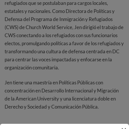
refugiados que se postulaban para cargos locales,
estatales y nacionales. Como Directora de Políticas y
Defensa del Programa de Inmigración y Refugiados
(CWS) de Church World Service, Jen dirigió el trabajo de
CWS conectando a los refugiados con sus funcionarios
electos, promulgando políticas a favor de los refugiados y
transformando una cultura de defensa centrada en DC
para centrar las voces impactadas y enfocarse en la
organización comunitaria.
Jen tiene una maestría en Políticas Públicas con
concentración en Desarrollo Internacional y Migración
de la American University y una licenciatura doble en
Derecho y Sociedad y Comunicación Pública.