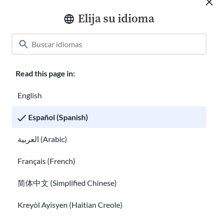
Elija su idioma
Conéctate con nosotros
Donar
Read this page in:
Camisetas de bienvenida
English
Carreras en USAHello
Español (Spanish)
Sea voluntario con nosotros
Informes anuales
العربية (Arabic)
hola@usahello.org
Français (French)
Messenger de Facebook
简体中文 (Simplified Chinese)
Kreyòl Ayisyen (Haitian Creole)