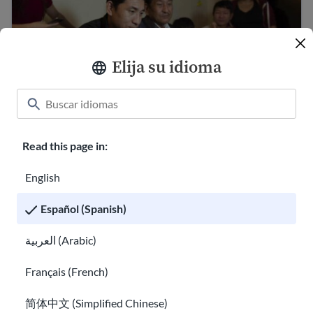
Elija su idioma
Read this page in:
Leyes importantes en EE. UU. que debes
conocer
English
Aprenda sobre tarjetas de crédito y préstamos para inm
Español (Spanish)
العربية (Arabic)
Français (French)
简体中文 (Simplified Chinese)