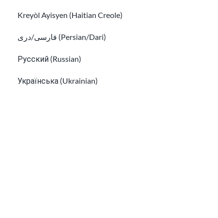
Kreyòl Ayisyen (Haitian Creole)
Aprenda sobre tarjetas de crédito y préstamos
para inmigrantes
فارسی/دری (Persian/Dari)
Hacer un presupuesto para ahorrar dinero
Русский (Russian)
Українська (Ukrainian)
Tiếng Việt (Vietnamese)
Other pages in:
한국어 (Korean)
Ikinyarwanda (Kinyarwanda)
Hacer un presupuesto para ahorrar dinero
Kiswahili (Swahili)
Guía de Inmigración
አማርኛ (Amharic)