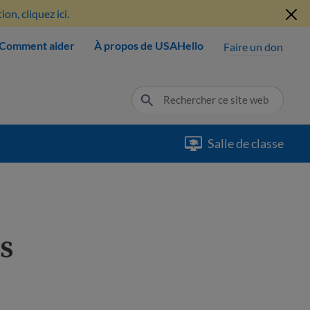
n, cliquez ici.
Comment aider
À propos de USAHello
Faire un don
Salle de classe
us