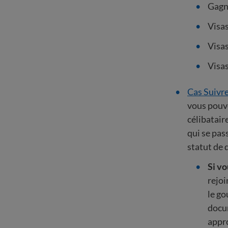
Gagna
Visas
Visas
Visas
Cas Suivre
vous pouv
célibatair
qui se pas
statut de 
Si vo
rejoi
le go
docu
appro