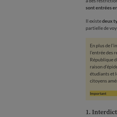
à des restrictio
sont entrées en
Il existe
deux ty
partielle de voy
En plus de l’
l’entrée des 
République d
raison d’épidé
étudiants et 
citoyens amér
Important
1. Interdic