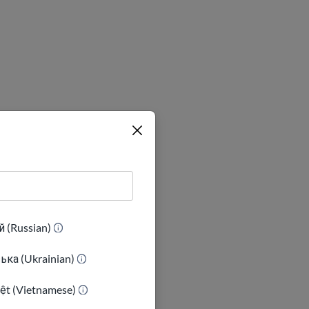
ienne*
 (Russian)
ька (Ukrainian)
iệt (Vietnamese)