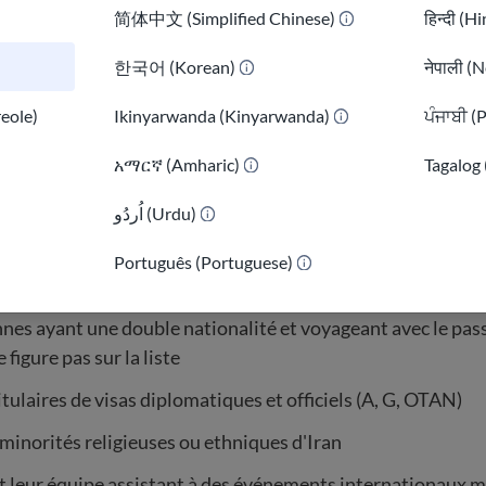
简体中文 (Simplified Chinese)
हिन्दी (H
s sont les suivantes (c'est-à-dire que vous pouvez 
s cas-là) :
한국어 (Korean)
नेपाली (N
nez d’un pays concerné par l’interdiction de juin 2025 (sans
reole)
Ikinyarwanda (Kinyarwanda)
ਪੰਜਾਬੀ (
viez un visa valide ou que vous étiez déjà aux États-Unis a
አማርኛ (Amharic)
Tagalog 
nez d’un pays concerné par l’interdiction de janvier 2026 (
vous aviez un visa valide ou que vous étiez déjà aux États-Un
اُردُو (Urdu)
)
r 2025
Português (Portuguese)
ires de la carte verte (résidents permanents légaux)
nes ayant une double nationalité et voyageant avec le pas
 figure pas sur la liste
itulaires de visas diplomatiques et officiels (A, G, OTAN)
minorités religieuses ou ethniques d'Iran
t leur équipe assistant à des événements internationaux 