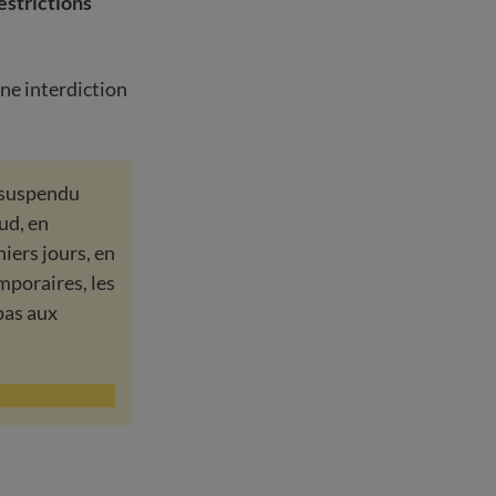
estrictions
une interdiction
t suspendu
ud, en
ers jours, en
emporaires, les
pas aux