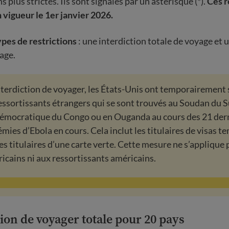
ns plus strictes. Ils sont signalés par un astérisque (*).
Ces r
 vigueur le 1er janvier 2026.
pes de restrictions
: une interdiction totale de voyage et 
age.
interdiction de voyager, les États-Unis ont temporairemen
ressortissants étrangers qui se sont trouvés au Soudan du S
émocratique du Congo ou en Ouganda au cours des 21 derni
mies d’Ebola en cours. Cela inclut les titulaires de visas t
les titulaires d’une carte verte. Cette mesure ne s’applique 
icains ni aux ressortissants américains.
tion de voyager totale pour 20 pays