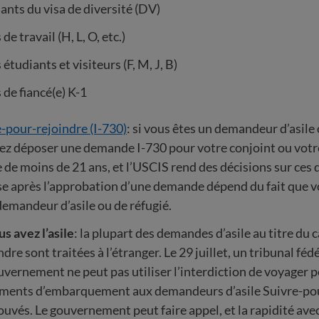
nts du visa de diversité (DV)
 de travail (H, L, O, etc.)
 étudiants et visiteurs (F, M, J, B)
 de fiancé(e) K-1
-pour-rejoindre (I-730)
: si vous êtes un demandeur d’asile 
ez déposer une demande I-730 pour votre conjoint ou votr
e de moins de 21 ans, et l’USCIS rend des décisions sur ce
se après l’approbation d’une demande dépend du fait que v
demandeur d’asile ou de réfugié.
us avez l’asile
: la plupart des demandes d’asile au titre du 
ndre sont traitées à l’étranger. Le 29 juillet, un tribunal féd
uvernement ne peut pas utiliser l’interdiction de voyager p
ments d’embarquement aux demandeurs d’asile Suivre-pou
uvés. Le gouvernement peut faire appel, et la rapidité avec