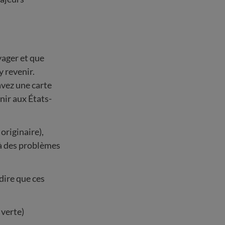
yager et que
y revenir.
avez une carte
nir aux États-
originaire),
 à des problèmes
-dire que ces
 verte)