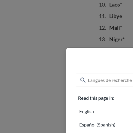
Laos*
Libye
Mali*
Niger*
Titulaires
Sierra Le
Somalie
Soudan du
Soudan
Read this page in:
Syrie*
English
Yémen
Español (Spanish)