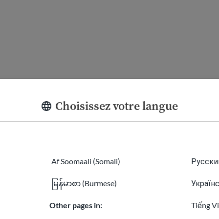
 d'un document de voyage délivré par l'Autorité palestin
one*
Choisissez votre langue
 Sud*
Af Soomaali (Somali)
Русский
မြန်မာစာ (Burmese)
Українс
Other pages in:
Tiếng V