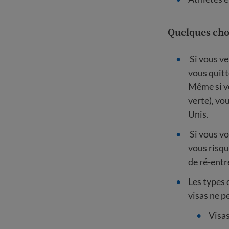
Quelques chos
Si vous ve
vous quitt
Même si vo
verte), vo
Unis.
Si vous vo
vous risqu
de ré-entr
Les types d
visas ne p
Visas