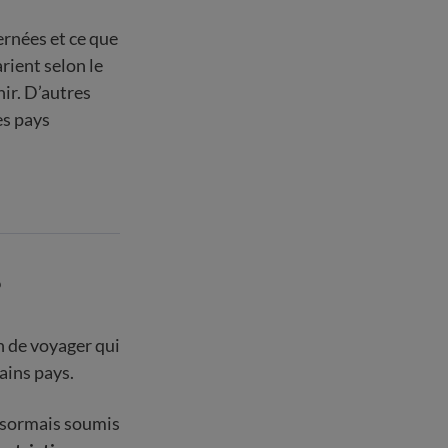
ernées et ce que
rient selon le
nir. D’autres
es pays
?
n de voyager qui
ains pays.
désormais soumis