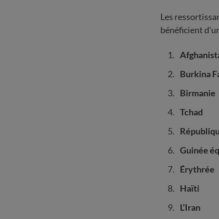
Les ressortissan
bénéficient d'u
Afghanist
Burkina F
Birmanie
Tchad
Républiq
Guinée éq
Érythrée
Haïti
L’Iran