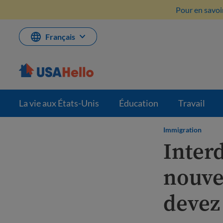
Aller
Pour en savoir
au
contenu
Français
La vie aux États-Unis
Éducation
Travail
Immigration
Interd
nouvel
devez