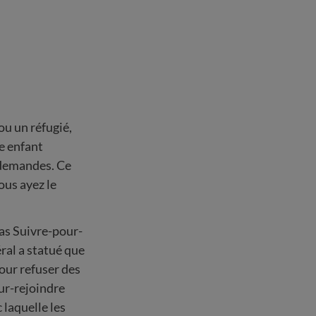
ou un réfugié,
e enfant
s demandes. Ce
ous ayez le
cas Suivre-pour-
éral a statué que
our refuser des
r-rejoindre
 laquelle les