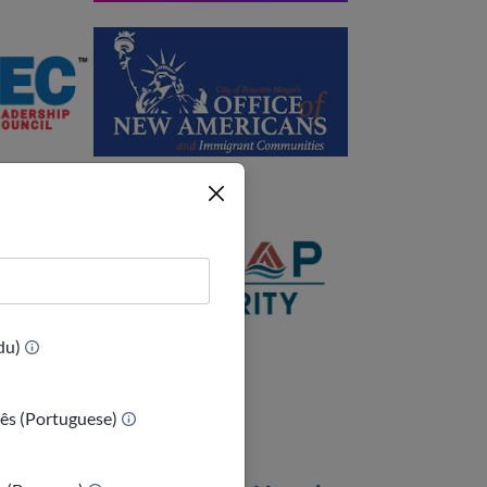
(Urdu)
ês (Portuguese)