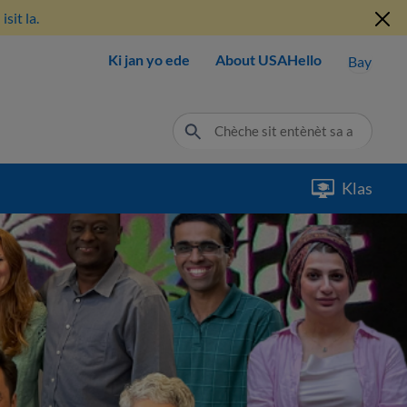
sit la.
Ki jan yo ede
About USAHello
Bay
Klas