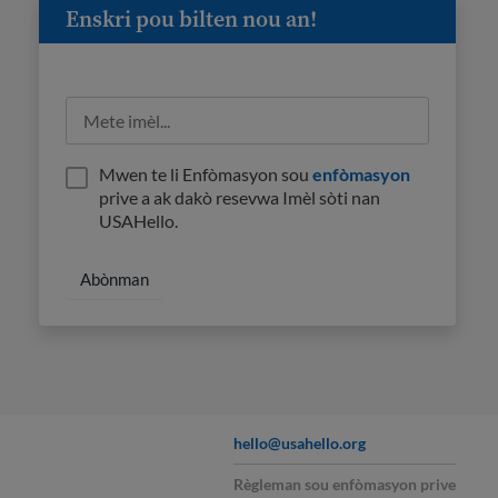
Enskri pou bilten nou an!
Mwen te li Enfòmasyon sou
enfòmasyon
prive a ak dakò resevwa Imèl sòti nan
USAHello.
hello@usahello.org
Règleman sou enfòmasyon prive