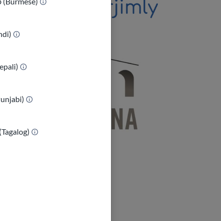
ာ (Burmese)
indi)
epali)
Punjabi)
(Tagalog)