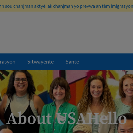
n sou chanjman aktyèl ak chanjman yo prevwa an tèm imigrasyon i
rasyon
Sitwayènte
Sante
About USAHello