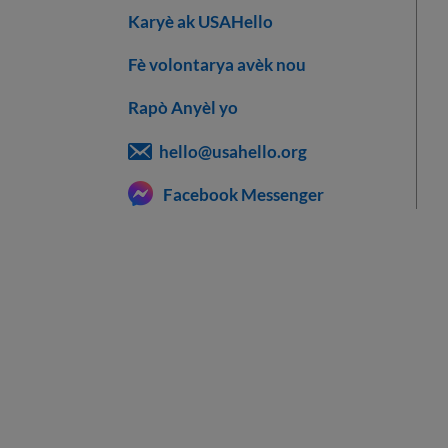
Karyè ak USAHello
Fè volontarya avèk nou
Rapò Anyèl yo
hello@usahello.org
Facebook Messenger