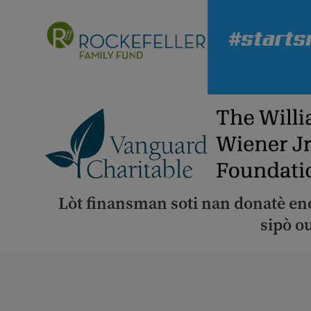
Lòt finansman soti nan donatè en
sipò ou