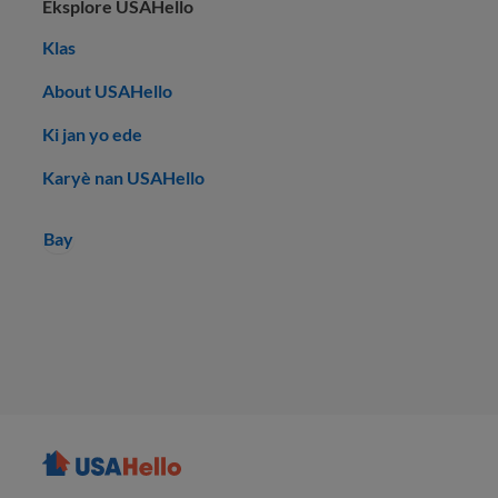
Eksplore USAHello
Klas
About USAHello
Ki jan yo ede
Karyè nan USAHello
Bay