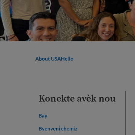
About USAHello
Konekte avèk nou
Bay
Byenveni chemiz