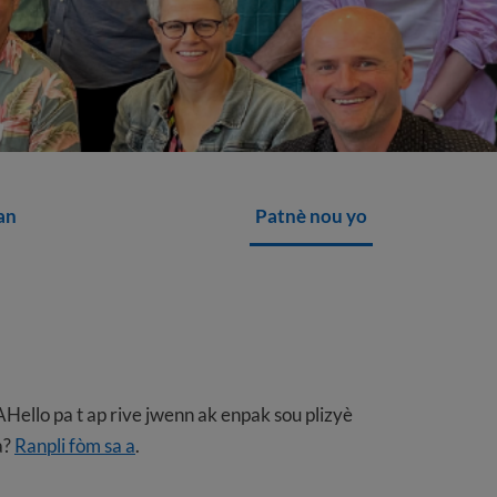
an
Patnè nou yo
ello pa t ap rive jwenn ak enpak sou plizyè
a?
Ranpli fòm sa a
.