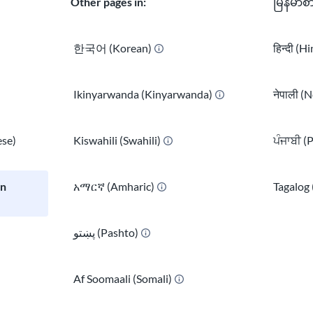
Other pages in:
မြန်မာစ
한국어 (Korean)
हिन्दी (H
Ikinyarwanda (Kinyarwanda)
नेपाली (N
se)
Kiswahili (Swahili)
ਪੰਜਾਬੀ (
an
አማርኛ (Amharic)
Tagalog 
پښتو (Pashto)
)
Finansman patnè
Af Soomaali (Somali)