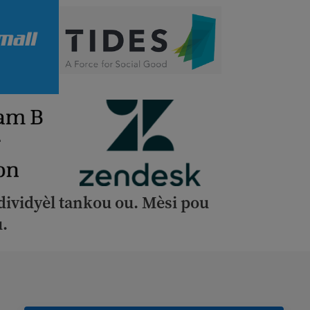
dividyèl tankou ou. Mèsi pou
.