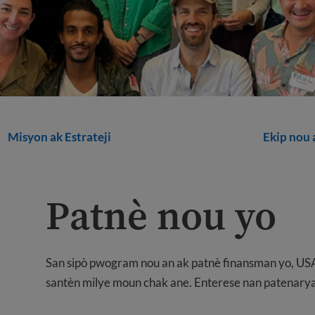
Misyon ak Estrateji
Ekip nou 
Patnè nou yo
San sipò pwogram nou an ak patnè finansman yo, USAH
santèn milye moun chak ane. Enterese nan patenary