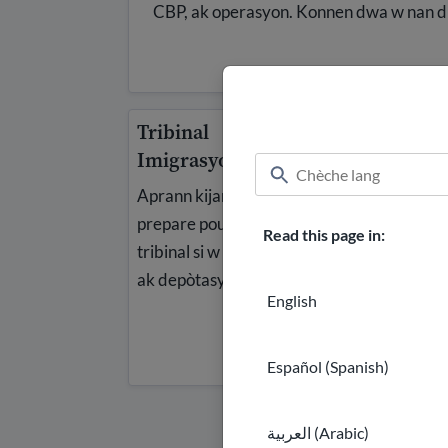
CBP, ak operasyon. Konnen dwa w nan dif
Tribinal
Imigrasyon
Aprann kijan pou
prepare pou odyans
Read this page in:
tribinal si w ap fè fas
ak depòtasyon.
English
Español (Spanish)
العربية (Arabic)