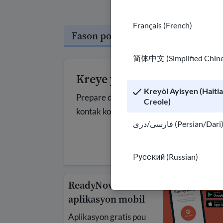
Français (French)
Fason pou Pwoteje Tèt ou
简体中文 (Simplified Chine
Kreye yon plan sekirite
Kreyòl Ayisyen (Haiti
Prepare davans kapab ede pwoteje w ak f
Creole)
kontak konfyans, òganize dokiman, jere la
فارسی/دری (Persian/Dari
Русский (Russian)
ReadyNow!
aplikasyon mobil
Aplikasyon gratis pou