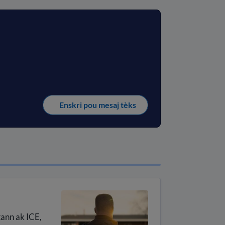
Enskri pou mesaj tèks
ann ak ICE,