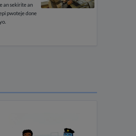
e an sekirite an
 epi pwoteje done
yo.