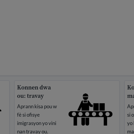
Konnen dwa
Ko
ou: travay
ma
Aprann kisa pou w
Apr
fè si ofisye
si 
imigrasyon yo vini
yo
nan travay ou.
ma