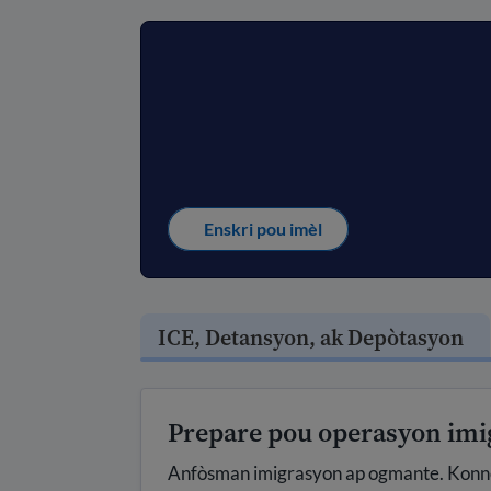
Enskri pou imèl
ICE, Detansyon, ak Depòtasyon
Prepare pou operasyon imi
Anfòsman imigrasyon ap ogmante. Konnen