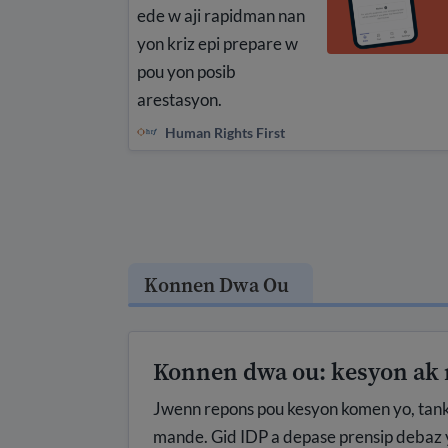
ede w aji rapidman nan
yon kriz epi prepare w
pou yon posib
arestasyon.
Human Rights First
Konnen Dwa Ou
Konnen dwa ou: kesyon ak
Jwenn repons pou kesyon komen yo, tanko
mande. Gid IDP a depase prensip debaz y