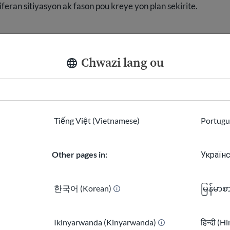
eran sitiyasyon ak fason pou kreye yon plan sekirite.
Chwazi lang ou
Detansyon
Go
imigrasyon
pl
de
Dekouvri kisa pou
atann nan sant
Zou
Tiếng Việt (Vietnamese)
Portugu
detansyon imigrasyon
pr
yo epi konnen dwa ou.
ha
Other pages in:
Українс
lib
de
한국어 (Korean)
မြန်မာစ
Montre plis resous
Kache resous yo
Ikinyarwanda (Kinyarwanda)
हिन्दी (H