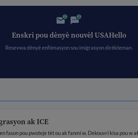
Enskri pou dènyè nouvèl USAHello
Resevwa dènyè enfòmasyon sou imigrasyon dirèkteman.
grasyon ak ICE
 fason pou pwoteje tèt ou ak fanmi w. Dekouvri kisa pou w at