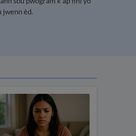
ann sou pwogram k ap fini yo
u jwenn èd.