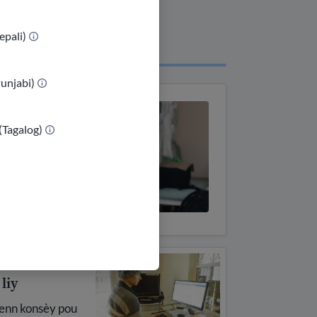
epali)
Punjabi)
(Tagalog)
te an sekirite
 liy
enn konsèy pou