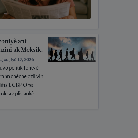
ontyè ant
azini ak Meksik.
ajou jiyè 17, 2026
vo politik fontyè
rann chèche azil vin
difisil. CBP One
ole ak plis ankò.