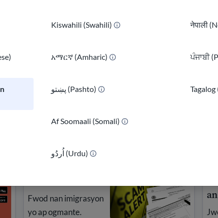
Kiswahili (Swahili)
नेपाली (N
se)
አማርኛ (Amharic)
ਪੰਜਾਬੀ (
an
پښتو (Pashto)
Tagalog 
anmi w si w pa gen yon estati legal. Aprann kijan pou chwazi
jan ak swen medikal, epi planifye swen pou pitit ou yo.
)
Af Soomaali (Somali)
اُردُو (Urdu)
Evite fwod
Re
an
Fwod nan imigrasyon
yo ap ogmante.
Jw