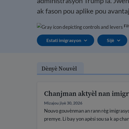
administrasyon Trump la.
Jwenn
ak fason pou aplike pou avanta
Fil
Estati imigrasyon
Sijè
Dènyè Nouvèl
Chanjman aktyèl nan imig
Mizajou jiyè 30, 2026
Nouvo gouvènman an rann règ imigrasyon y
premye. Li bay yon apèsi sou sa k ap chan