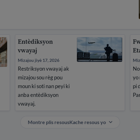
Entèdiksyon
Fw
vwayaj
Et
Mizajou jiyè 17, 2026
Miz
Restriksyon vwayaj ak
Nou
mizajou sou règ pou
yo 
moun ki soti nan peyi ki
pi 
anba entèdiksyon
Par
vwayaj.
Montre plis resous
Kache resous yo