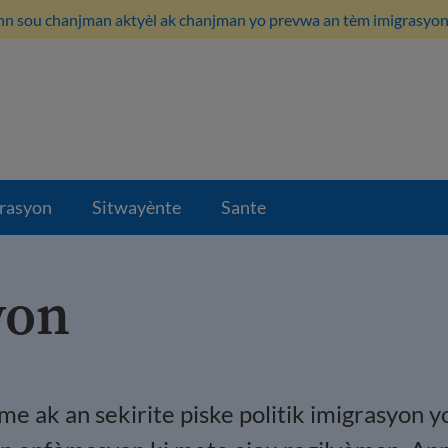
n sou chanjman aktyèl ak chanjman yo prevwa an tèm imigrasyon i
rasyon
Sitwayènte
Sante
yon
òme ak an sekirite piske politik imigrasyon 