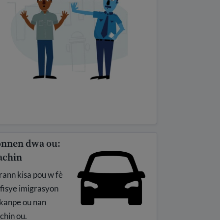
nnen dwa ou:
chin
ann kisa pou w fè
ofisye imigrasyon
 kanpe ou nan
chin ou.