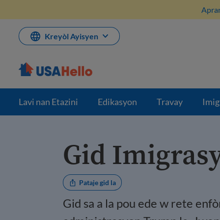
Ale
Apran
nan
kontni
Kreyòl Ayisyen
Lavi nan Etazini
Edikasyon
Travay
Imig
Gid Imigras
Pataje gid la
Gid sa a la pou ede w rete enf