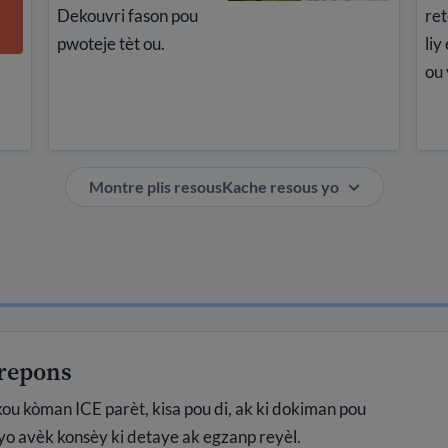
Dekouvri fason pou
ret
pwoteje tèt ou.
liy
ou 
Montre plis resous
Kache resous yo
 repons
u kòman ICE parèt, kisa pou di, ak ki dokiman pou
o avèk konsèy ki detaye ak egzanp reyèl.