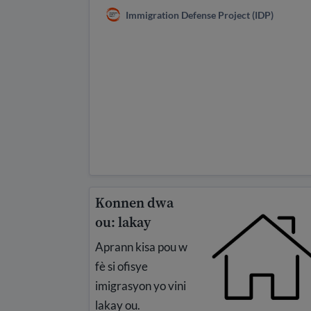
Immigration Defense Project (IDP)
Konnen dwa
ou: lakay
Aprann kisa pou w
fè si ofisye
imigrasyon yo vini
lakay ou.