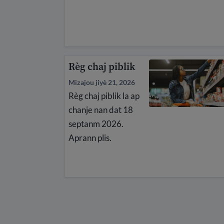
Règ chaj piblik
Mizajou jiyè 21, 2026
Règ chaj piblik la ap
chanje nan dat 18
septanm 2026.
Aprann plis.