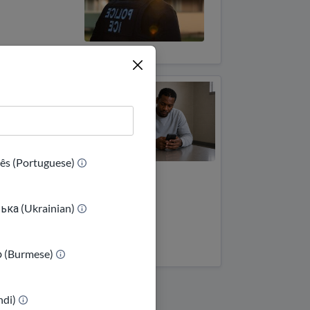
umen kont
asman an
tansyon ou a
ti gratis pou
ês (Portuguese)
epare yon petisyon
beas pou mande
ька (Ukrainian)
erasyon nan
tansyon.
ာ (Burmese)
DetentionHelp
indi)