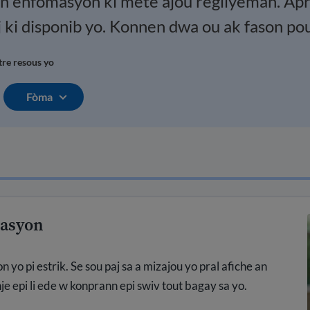
 enfòmasyon ki mete ajou regilyèman. Apr
j ki disponib yo. Konnen dwa ou ak fason po
tre resous yo
Fòma
rasyon
o pi estrik. Se sou paj sa a mizajou yo pral afiche an
je epi li ede w konprann epi swiv tout bagay sa yo.