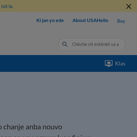
sit la.
Ki jan yo ede
About USAHello
Bay
Klas
yo chanje anba nouvo