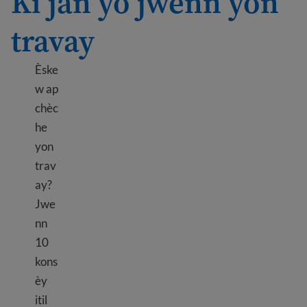
Ki jan yo jwenn yon
travay
Èske
w ap
chèc
he
yon
trav
ay?
Jwe
nn
10
kons
èy
itil