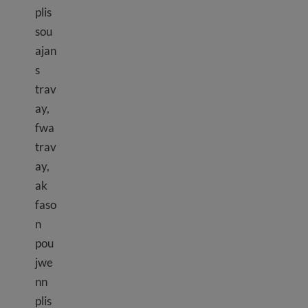
plis
sou
ajan
s
trav
ay,
fwa
trav
ay,
ak
faso
n
pou
jwe
nn
plis