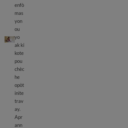
enfò
mas
yon
ou
Ki jan yo jwenn yon travay
yo
ak ki
kote
pou
chèc
he
opòt
inite
trav
ay.
Apr
ann