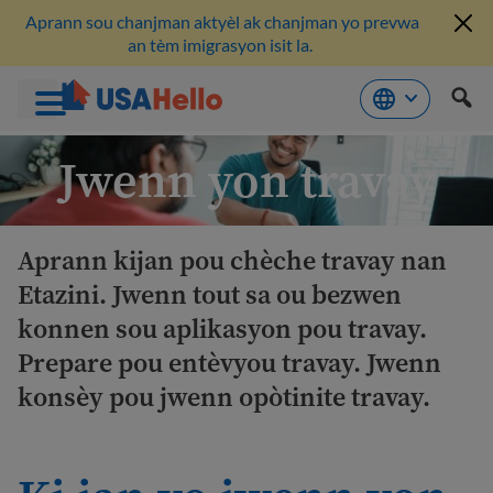
Aprann sou chanjman aktyèl ak chanjman yo prevwa
an tèm imigrasyon isit la.
Ale
Jwenn yon travay
nan
kontni
Aprann kijan pou chèche travay nan
Etazini. Jwenn tout sa ou bezwen
konnen sou aplikasyon pou travay.
Prepare pou entèvyou travay. Jwenn
konsèy pou jwenn opòtinite travay.