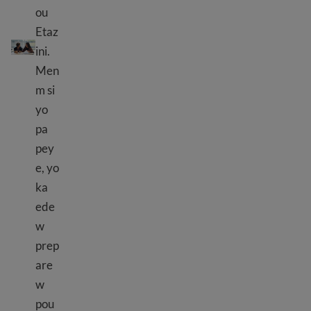
ou
Etaz
Volontè ak estaj
ini.
Men
m si
yo
pa
pey
e, yo
ka
ede
w
prep
are
w
pou