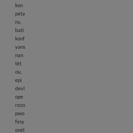
kon
peta
ns,
bati
konf
yans
nan
tèt
ou,
epi
devl
ope
rezo
pwo
fesy
onèl