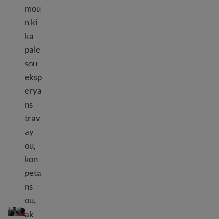
mou
n ki
ka
pale
sou
eksp
erya
ns
trav
ay
ou,
kon
peta
ns
ou,
Referans pwofesyonèl
ak