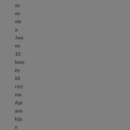
ay
ou
vle
a.
Jwe
nn
10
kons
èy
itil
rezi
me.
Apr
ann
kija
n