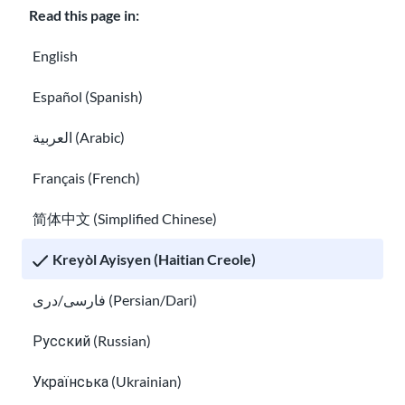
Read this page in:
y yo.
Travay aleka
Apr
English
ann
sou
Español (Spanish)
bon
العربية (Arabic)
trav
ay a
Français (French)
dist
ans,
简体中文 (Simplified Chinese)
kija
Kreyòl Ayisyen (Haitian Creole)
n
trav
فارسی/دری (Persian/Dari)
ayè
Русский (Russian)
a
dist
Українська (Ukrainian)
ans