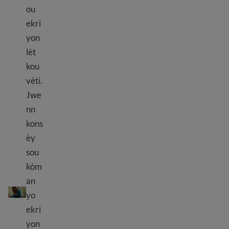
ou
ekri
yon
lèt
kou
vèti.
Jwe
nn
kons
èy
sou
kòm
Konsèy lèt kouvèti
an
yo
ekri
yon