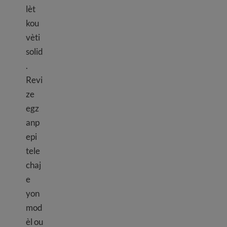
lèt
kou
vèti
solid
.
Revi
ze
egz
anp
epi
tele
chaj
e
yon
mod
èl ou