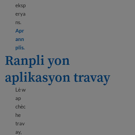
eksp
erya
ns.
Apr
ann
Learn more about How to find a job
plis.
Ranpli yon
aplikasyon travay
Lè w
ap
chèc
he
trav
ay,