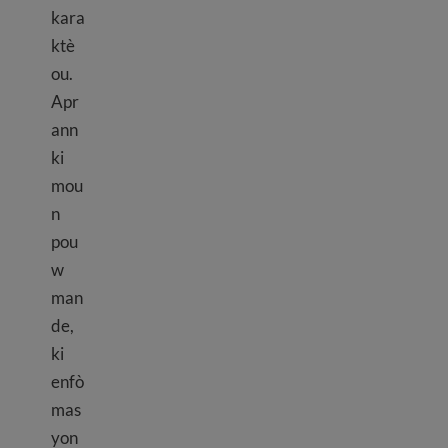
kara
ktè
ou.
Apr
ann
ki
mou
n
pou
w
man
de,
ki
enfò
mas
yon