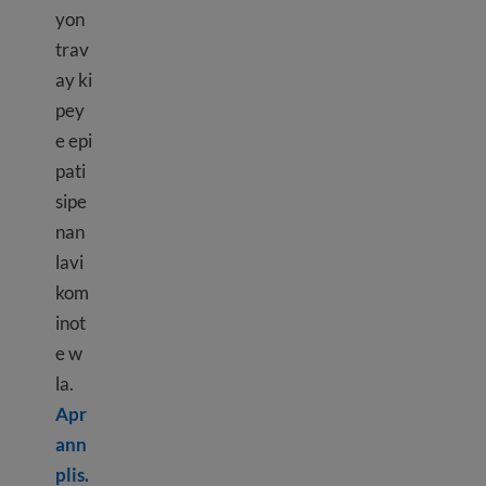
yon
trav
ay ki
pey
e epi
pati
sipe
nan
lavi
kom
inot
e w
la.
Apr
ann
Learn more about Volunteering and internships
plis.