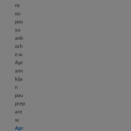
ns
ou
pou
yo
anb
och
e w.
Apr
ann
kija
n
pou
prep
are
w.
Apr