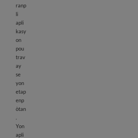
ranp
li
apli
kasy
on
pou
trav
ay
se
yon
etap
enp
òtan
.
Yon
apli