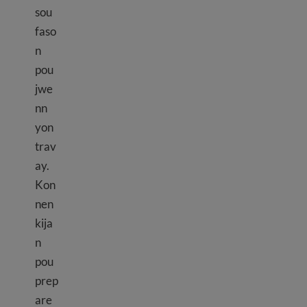
sou
faso
n
pou
jwe
nn
yon
trav
ay.
Kon
nen
kija
n
pou
prep
are