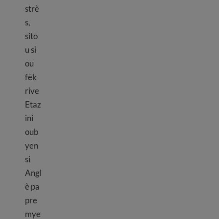
strè
s,
sito
u si
ou
fèk
rive
Etaz
ini
oub
yen
si
Angl
è pa
pre
mye