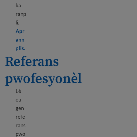
ka
ranp
li.
Apr
ann
Learn more about Cover letter tips
plis.
Referans
pwofesyonèl
Lè
ou
gen
refe
rans
pwo