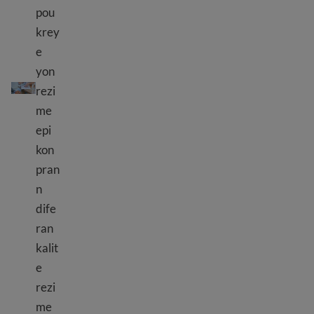
pou
krey
e
yon
Konsèy rezime
rezi
me
epi
kon
pran
n
dife
ran
kalit
e
rezi
me