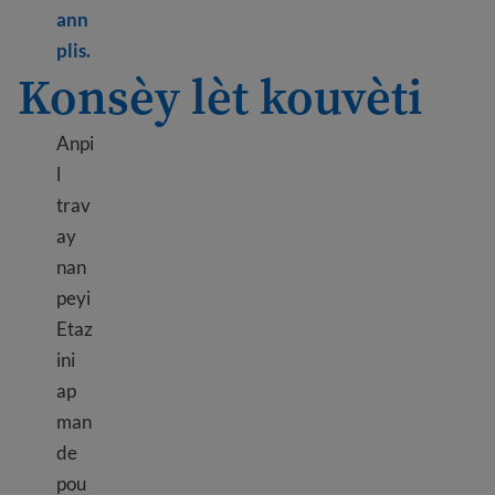
ann
Learn more about Resume tips
plis.
Konsèy lèt kouvèti
Anpi
l
trav
ay
nan
peyi
Etaz
ini
ap
man
de
pou