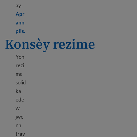
ay.
Apr
ann
Learn more about Filling out a job application
plis.
Konsèy rezime
Yon
rezi
me
solid
ka
ede
w
jwe
nn
trav