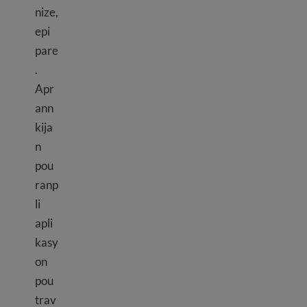
nize,
epi
pare
.
Apr
ann
kija
n
pou
ranp
li
apli
kasy
on
pou
trav