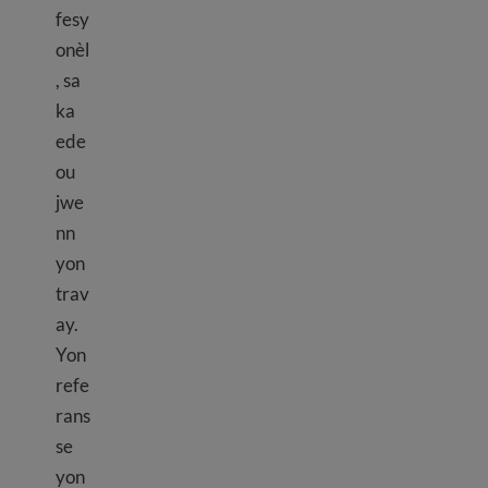
fesy
onèl
, sa
ka
ede
ou
jwe
nn
yon
trav
ay.
Yon
refe
rans
se
yon