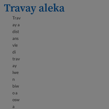
Travay aleka
Trav
ay a
dist
ans
vle
di
trav
ay
lwe
n
biw
o a
osw
a