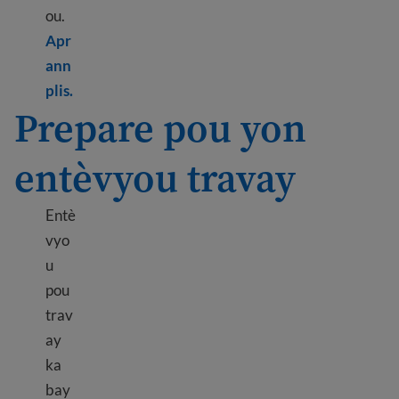
ou.
Apr
ann
Learn more about Professional references
plis.
Prepare pou yon
entèvyou travay
Entè
vyo
u
pou
trav
ay
ka
bay