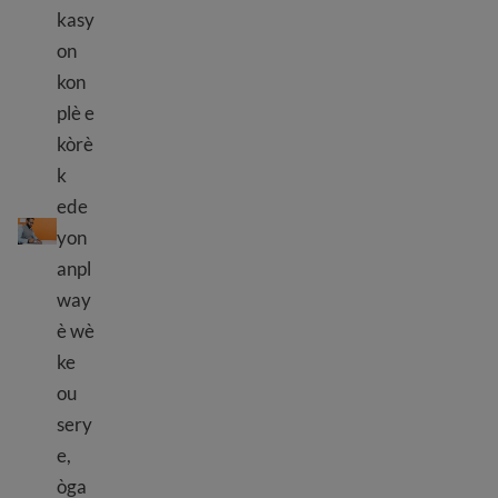
kasy
on
kon
plè e
kòrè
k
Ranpli yon aplikasyon travay
ede
yon
anpl
way
è wè
ke
ou
sery
e,
òga