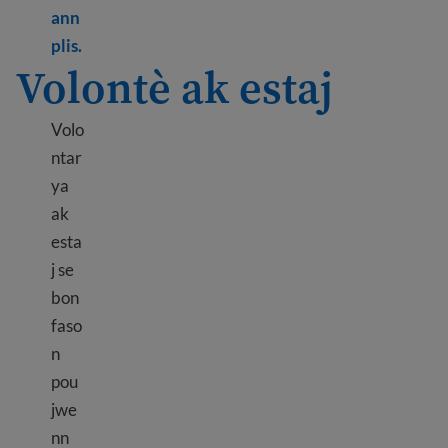
ann
Learn more about Prepare for a job interview
plis.
Volontè ak estaj
Volo
ntar
ya
ak
esta
j se
bon
faso
n
pou
jwe
nn