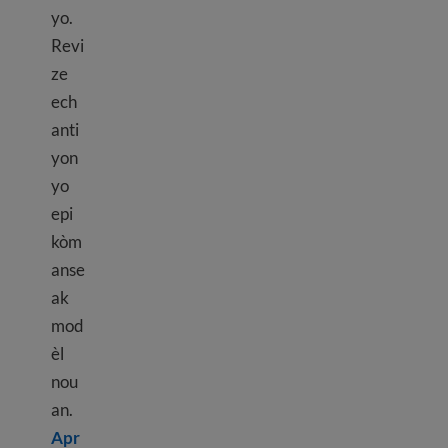
yo.
Revi
ze
ech
anti
yon
yo
epi
kòm
anse
ak
mod
èl
nou
an.
Apr