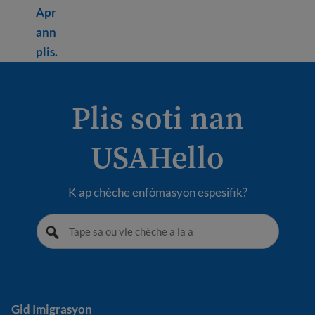
Apr
ann
Learn more about Using USCIS tools
plis.
Plis soti nan
USAHello
K ap chèche enfòmasyon espesifik?
Gid Imigrasyon
Gid Imigrasyon