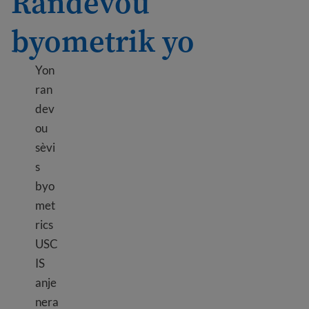
Randevou
byometrik yo
Yon
ran
dev
ou
sèvi
s
byo
met
rics
USC
IS
anje
nera