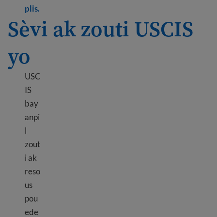
Learn more about Paying USCIS fees
plis.
Sèvi ak zouti USCIS
yo
USC
IS
bay
anpi
l
zout
i ak
reso
us
pou
ede