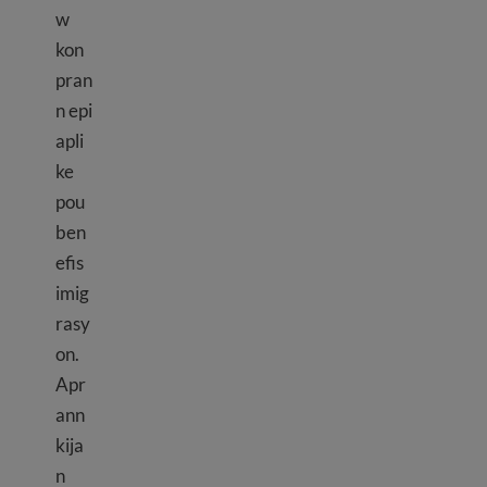
w
kon
pran
n epi
apli
ke
pou
ben
efis
imig
rasy
on.
Apr
ann
kija
n