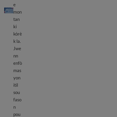
e
Peye frè USCIS
mon
tan
ki
kòrè
k la.
Jwe
nn
enfò
mas
yon
itil
sou
faso
n
pou