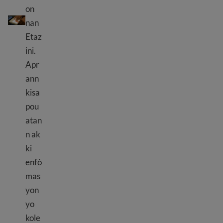
on
Randevou byometrik yo
nan
Etaz
ini.
Apr
ann
kisa
pou
atan
n ak
ki
enfò
mas
yon
yo
kole