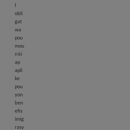
l
obli
gat
wa
pou
mou
n ki
ap
apli
ke
pou
yon
ben
efis
imig
rasy