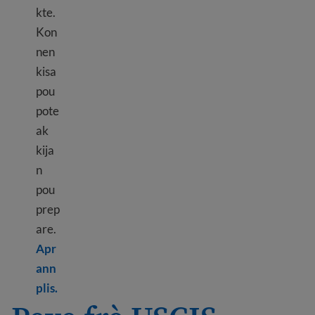
kte.
Kon
nen
kisa
pou
pote
ak
kija
n
pou
prep
are.
Apr
ann
Learn more about Biometrics appointment
plis.