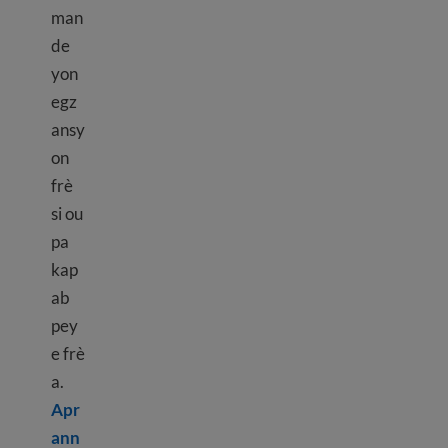
man
de
yon
egz
ansy
on
frè
si ou
pa
kap
ab
pey
e frè
a.
Apr
ann