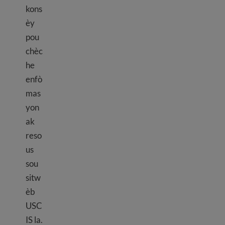
kons
èy
pou
chèc
he
enfò
mas
yon
ak
reso
us
sou
sitw
èb
USC
IS la.