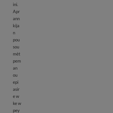
ini.
Apr
ann
kija
n
pou
sou
mèt
pem
an
ou
epi
asir
e w
ke w
pey