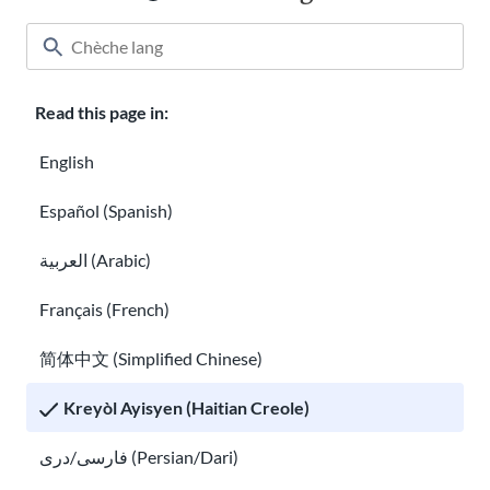
Klas
About USAHello
Ki jan yo ede
Read this page in:
Karyè nan USAHello
Bay
English
Español (Spanish)
العربية (Arabic)
Règleman sou enfòmasyon prive
Français (French)
简体中文 (Simplified Chinese)
Ou kapab pou kopye ak redistribiye materyèl san pwoblèm
USAHello
anba lisans Creative Commons
CC BY-NC-SA 4.0
. Pou
Kreyòl Ayisyen (Haitian Creole)
kapab bay yon kredi ki apwopriye, nou mande w konekte sou sit
entènèt nou an lè w ap itilize kontni nou an.
فارسی/دری (Persian/Dari)