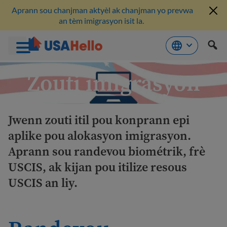
Aprann sou chanjman aktyèl ak chanjman yo prevwa
an tèm imigrasyon isit la.
Ale
Zouti imigrasyon
nan
kontni
Jwenn zouti itil pou konprann epi
aplike pou alokasyon imigrasyon.
Aprann sou randevou biométrik, frè
USCIS, ak kijan pou itilize resous
USCIS an liy.