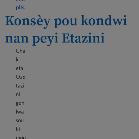
Learn more about How to prepare for a move to 
plis.
Konsèy pou kondwi
nan peyi Etazini
Cha
k
eta
Oze
tazi
ni
gen
lwa
sou
ki
mou