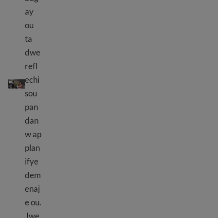
ay
ou
ta
dwe
refl
Ki jan yo prepare pou yon deplase nan yon nouvo vil
echi
sou
pan
dan
w ap
plan
ifye
dem
enaj
e ou.
Jwe