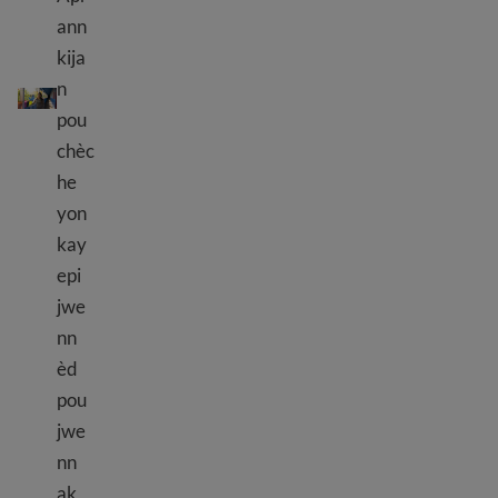
ann
kija
Ki jan yo jwenn yon kote yo viv
n
pou
chèc
he
yon
kay
epi
jwe
nn
èd
pou
jwe
nn
ak