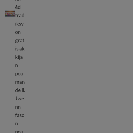
èd
Èd tradiksyon gratis nan peyi Etazini
trad
iksy
on
grat
is ak
kija
n
pou
man
de li.
Jwe
nn
faso
n
pou