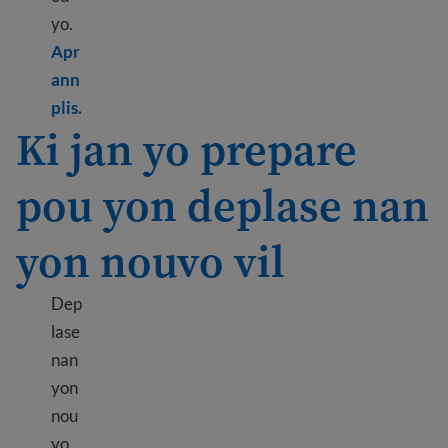
yo.
Apr
ann
Learn more about How to find a place to live
plis.
Ki jan yo prepare
pou yon deplase nan
yon nouvo vil
Dep
lase
nan
yon
nou
vo