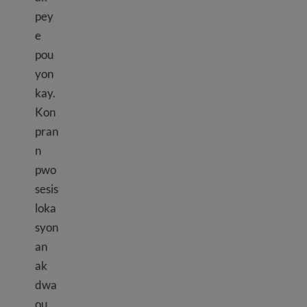
pey
e
pou
yon
kay.
Kon
pran
n
pwo
sesis
loka
syon
an
ak
dwa
ou