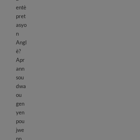
entè
pret
asyo
n
Angl
è?
Apr
ann
sou
dwa
ou
gen
yen
pou
jwe
nn