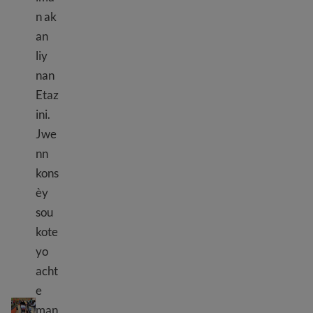
n ak
an
liy
nan
Etaz
ini.
Jwe
nn
kons
èy
sou
kote
yo
acht
Ki kote yo achte manje ak rad
e
man