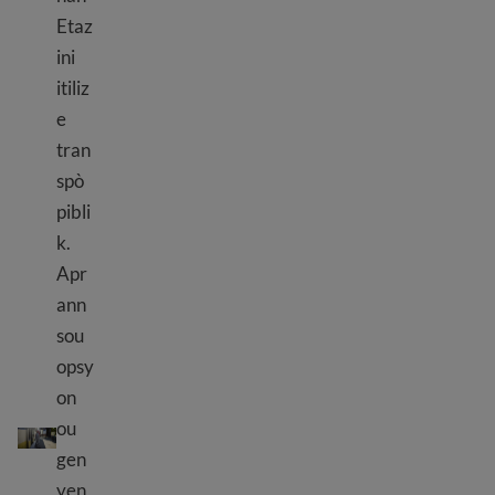
Etaz
ini
itiliz
e
tran
spò
pibli
k.
Apr
ann
sou
opsy
on
Transpòtasyon piblik
ou
gen
yen