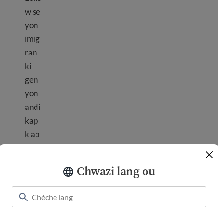
w se
yon
imig
ran
ki
gen
yon
andi
kap
k ap
viv
nan
Chwazi lang ou
Etaz
ini?
Jwe
nn