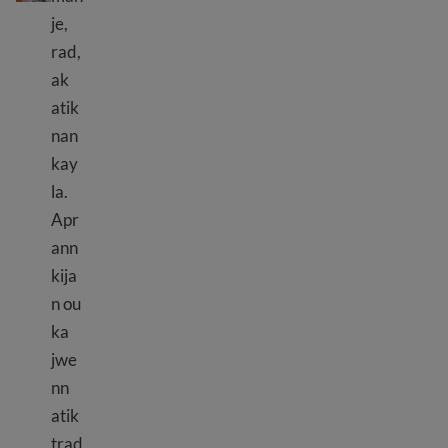
je,
rad,
ak
atik
nan
kay
la.
Apr
ann
kija
n ou
ka
jwe
nn
atik
trad