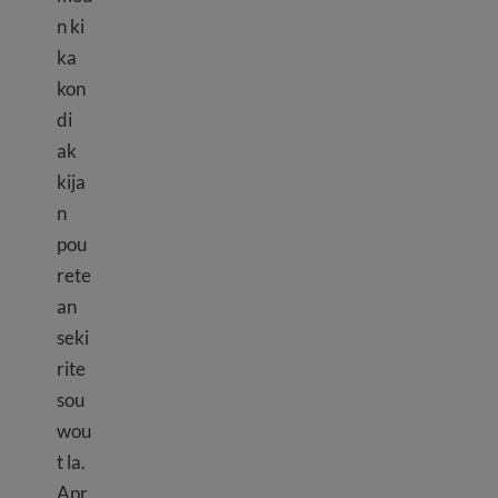
n ki
ka
kon
di
ak
kija
n
pou
rete
an
seki
rite
sou
wou
t la.
Apr