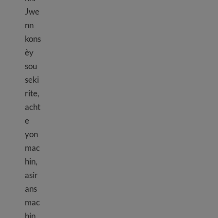
Jwe
nn
kons
èy
sou
seki
rite,
acht
e
yon
mac
hin,
asir
ans
mac
hin,