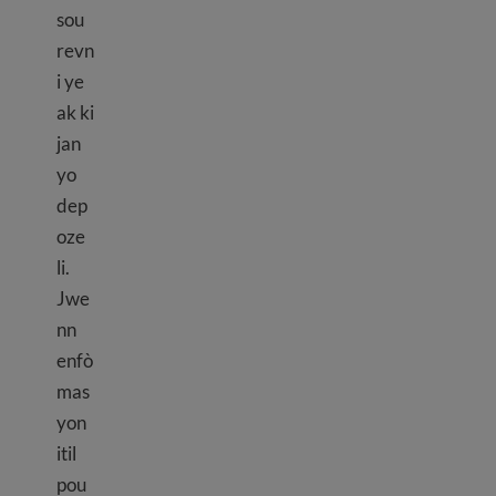
sou
revn
i ye
ak ki
jan
yo
dep
oze
li.
Jwe
nn
enfò
mas
yon
itil
pou