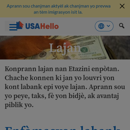
Aprann sou chanjman aktyèl ak chanjman yo prevwa
an tèm imigrasyon isit la.
Ale
Lajan
nan
kontni
Konprann lajan nan Etazini enpòtan.
Chache konnen ki jan yo louvri yon
kont labank epi voye lajan. Aprann sou
yo peye, taks, fè yon bidjè, ak avantaj
piblik yo.