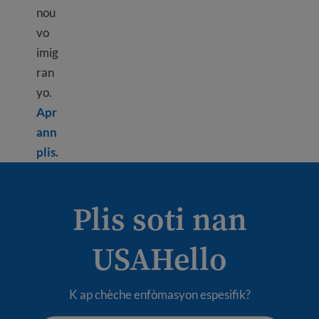
nou
vo
imig
ran
yo.
Apr
ann
Learn more about How to pay taxes in the USA
plis.
Plis soti nan
USAHello
K ap chèche enfòmasyon espesifik?