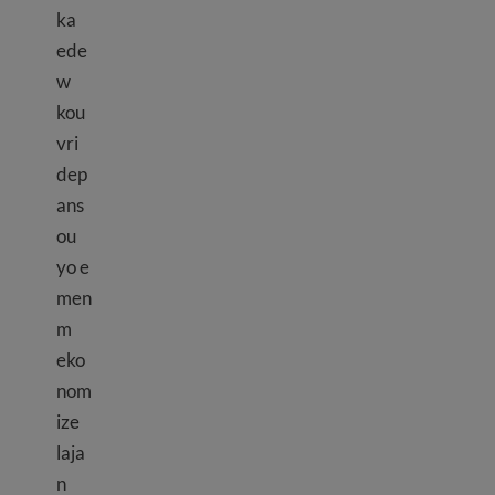
ka
ede
w
kou
vri
dep
ans
ou
yo e
men
m
eko
nom
ize
laja
n