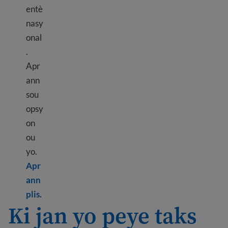
entè
nasy
onal
.
Apr
ann
sou
opsy
on
ou
yo.
Apr
ann
Learn more about Send money internationally
plis.
Ki jan yo peye taks