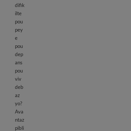
difik
ilte
pou
pey
e
pou
dep
ans
pou
viv
deb
az
yo?
Ava
ntaz
pibli