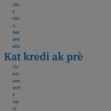
cha
k
mw
a.
Apr
ann
Learn more about Making a budget to save mon
plis.
Kat kredi ak prè
Ou
bez
wen
pret
e
laja
n?