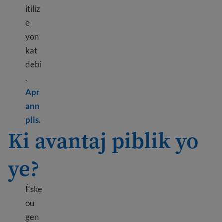
itiliz
e
yon
kat
debi
.
Apr
ann
Learn more about Bank information
plis.
Ki avantaj piblik yo
ye?
Èske
ou
gen