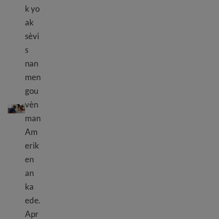
k yo
ak
sèvi
s
nan
men
gou
Ki avantaj piblik yo ye?
vèn
man
Am
erik
en
an
ka
ede.
Apr