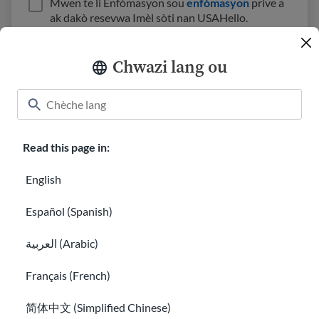
Mwen te li Enfòmasyon sou
enfòmasyon
prive a
ak dakò resevwa Imèl sòti nan USAHello.
Chwazi lang ou
Klas
About USAHello
Ki jan yo ede
Read this page in:
Karyè nan USAHello
Bay
English
Español (Spanish)
العربية (Arabic)
Règleman sou enfòmasyon prive
Français (French)
简体中文 (Simplified Chinese)
Ou kapab pou kopye ak redistribiye materyèl san pwoblèm