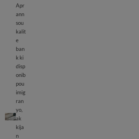
Apr
ann
sou
kalit
e
ban
k ki
disp
onib
pou
imig
ran
Enfòmasyon labank
yo,
ak
kija
n