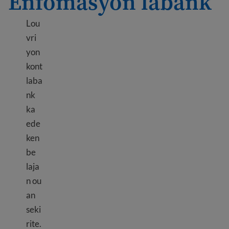
Enfòmasyon labank
Lou
vri
yon
kont
laba
nk
ka
ede
ken
be
laja
n ou
an
seki
rite.