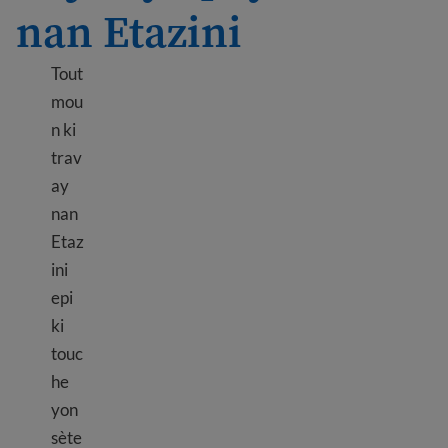
nan Etazini
Tout
mou
n ki
trav
ay
nan
Etaz
ini
epi
ki
touc
he
yon
sète