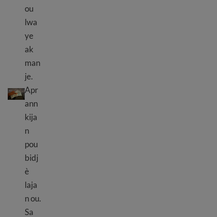
ou
lwa
ye
ak
man
je.
Fè yon bidjè pou ekonomize lajan
Apr
ann
kija
n
pou
bidj
è
laja
n ou.
Sa