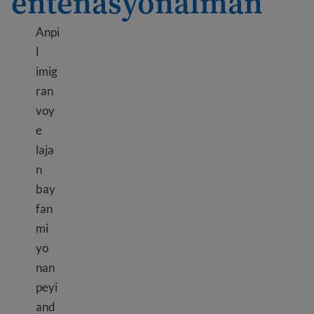
entènasyonalman
Anpi
l
imig
ran
voy
e
laja
n
bay
fan
mi
yo
nan
peyi
and