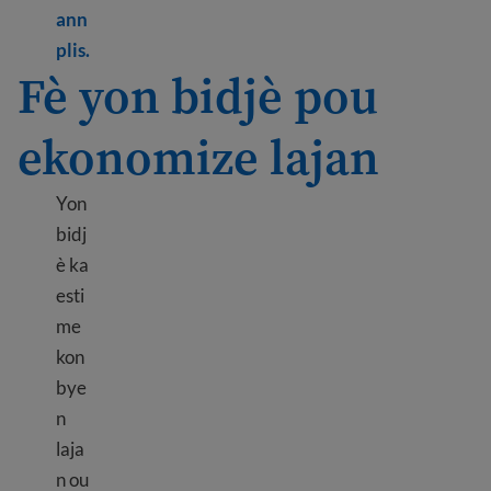
ann
Learn more about What are public benefits?
plis.
Fè yon bidjè pou
ekonomize lajan
Yon
bidj
è ka
esti
me
kon
bye
n
laja
n ou