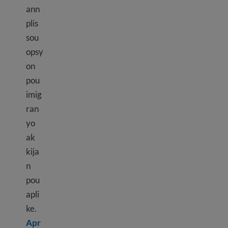
ann
plis
sou
opsy
on
pou
imig
ran
yo
ak
kija
n
pou
apli
ke.
Apr