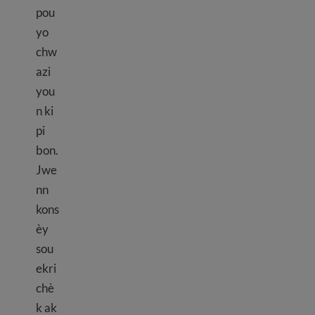
pou
yo
chw
azi
you
n ki
pi
bon.
Jwe
nn
kons
èy
sou
ekri
chè
k ak