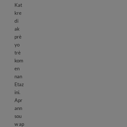
Kat
kre
di
ak
prè
yo
trè
kom
en
nan
Etaz
ini.
Apr
ann
sou
w ap