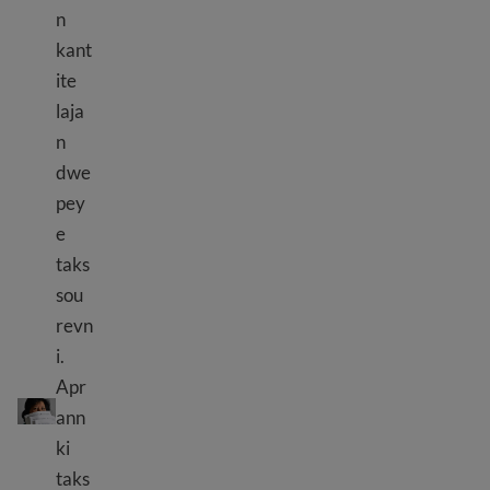
n
kant
ite
laja
n
dwe
pey
e
taks
sou
revn
i.
Ki jan yo peye taks nan Etazini
Apr
ann
ki
taks