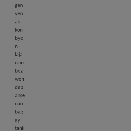
gen
yen
ak
kon
bye
n
laja
n ou
bez
wen
dep
anse
nan
bag
ay
tank