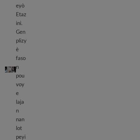
eyò
Etaz
ini.
Gen
plizy
è
faso
Voye lajan entènasyonalman
n
pou
voy
e
laja
n
nan
lot
peyi