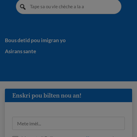
Bous detid pou imigran yo
Bous detid pou imigran yo
Asirans sante
Asirans sante
Enskri pou bilten nou an!