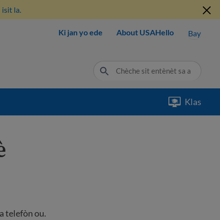
sit la.
Ki jan yo ede
About USAHello
Bay
Klas
è
 telefòn ou.