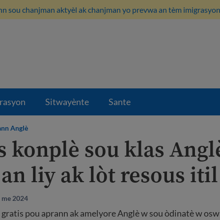
n sou chanjman aktyèl ak chanjman yo prevwa an tèm imigrasyon i
rasyon
Sitwayènte
Sante
nn Anglè
is konplè sou klas Angl
 an liy ak lòt resous itil
1 me 2024
 gratis pou aprann ak amelyore Anglè w sou òdinatè w oswa