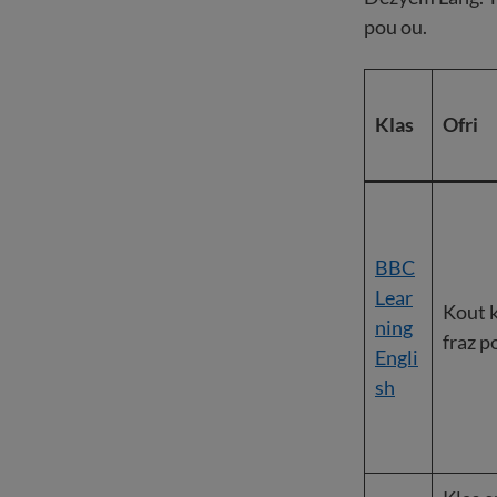
pou ou.
Klas
Ofri
BBC
Lear
Kout k
ning
fraz p
Engli
sh