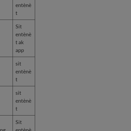
entènè
t
Sit
entènè
t ak
app
sit
entènè
t
sit
entènè
t
Sit
ang
entènè