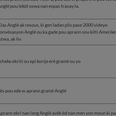
nglè pou lekòl oswa nan espas travay la.
las Anglè ak resous, ki gen ladan plis pase 2000 videyo
onvèsasyon Anglè ou ka gade pou aprann sou kilti Amerike
stwa, ak liv.
cheke ekriti ou epi korije erè gramè ou yo
ès pou ede w aprann gramè Anglè
prann ekri nan lang Anglè avèk èd nan men yon moun ki pa