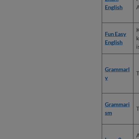
English
A
K
Fun Easy
k
English
i
Grammarl
T
y
Grammari
T
s
m
A