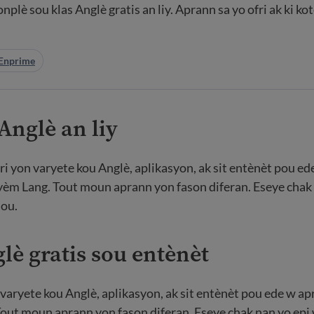
nplè sou klas Anglè gratis an liy. Aprann sa yo ofri ak ki ko
Enprime
Anglè an liy
ofri yon varyete kou Anglè, aplikasyon, ak sit entènèt pou e
èm Lang. Tout moun aprann yon fason diferan. Eseye chak 
 ou.
lè gratis sou entènèt
on varyete kou Anglè, aplikasyon, ak sit entènèt pou ede w 
ut moun aprann yon fason diferan. Eseye chak nan yo epi w