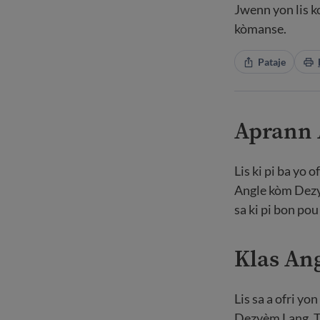
Jwenn yon lis ko
kòmanse.
Pataje
Aprann 
Lis ki pi ba yo 
Angle kòm Dezy
sa ki pi bon pou
Klas Ang
Lis sa a ofri y
Dezyèm Lang. To