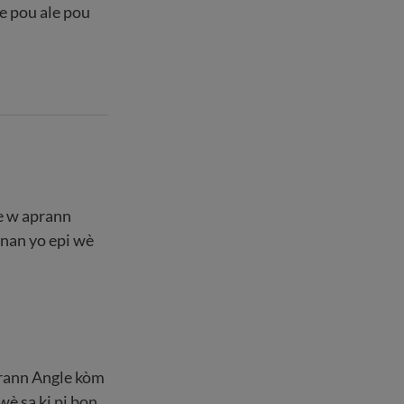
te pou ale pou
de w aprann
nan yo epi wè
aprann Angle kòm
è sa ki pi bon