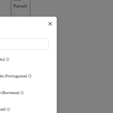
Panyòl
,
Vyetna
myen
app
(Urdu)
ês (Portuguese)
app
Panyòl
ာ (Burmese)
indi)