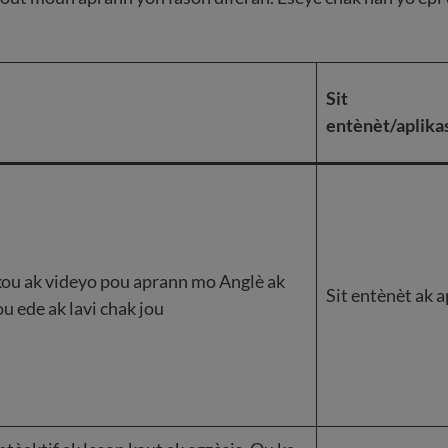
Sit
entènèt/aplika
ou ak videyo pou aprann mo Anglè ak
Sit entènèt ak 
ou ede ak lavi chak jou