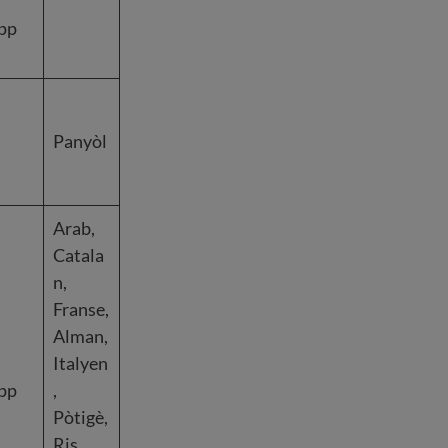
app
Panyòl
Arab,
Catala
n,
Franse,
Alman,
Italyen
app
,
Pòtigè,
Ris,