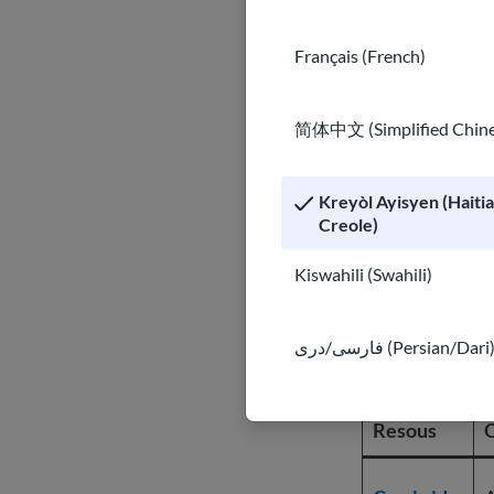
Français (French)
Lavw
adla
Leson 
简体中文 (Simplified Chine
meri
aprann
k,
vokabi
VOA
Kreyòl Ayisyen (Haiti
Creole)
Kiswahili (Swahili)
Resous 
فارسی/دری (Persian/Dari
Resous
O