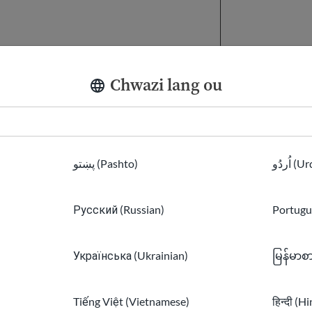
Chwazi lang ou
kout, tès pratik, ak repetisyon pou ede
Sit entènèt ak 
ann Anglè
 ladrès koute. Chwazi sijè ki baze sou
اُردُو 
پښتو (Pashto)
 pèsonèl ou tankou espò, istwa, oswa
sit entènèt
j
Русский (Russian)
Portugu
e an liy ki sèvi ak videyo, foto, son,
 ak tèks. Anseye vokabilè, gramè,
Sit entènèt ak 
Українська (Ukrainian)
မြန်မာစ
f, ak ladrès lavi. Ede w pratike Anglè
pale, lekti, ak ekri
Tiếng Việt (Vietnamese)
हिन्दी (H