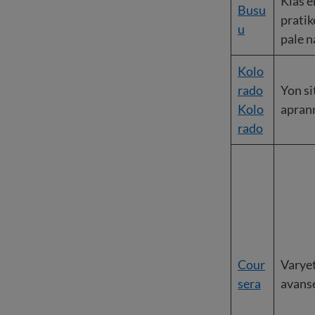
Klas e
Busu
prati
u
pale n
Kolo
rado
Yon si
Kolo
apran
rado
Cour
Varyet
sera
avans