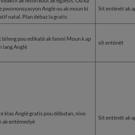
ntèaktif ak leson kout ak egzèsis. Ou ka
ke pwononsyasyon Anglè ou ak moun ki
Sit entènèt ak 
atif natal
.
Plan debaz la gratis
t bileng pou edikatè ak fanmi Moun k ap
sit entènèt
n lang Anglè
e klas Anglè gratis pou débutan, nivo
Sit entènèt ak 
e ak entèmedyè