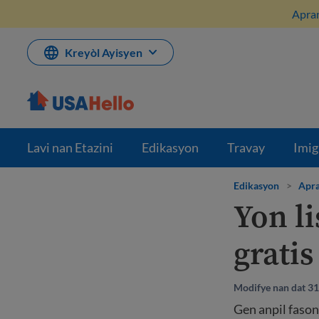
Ale
Apran
nan
kontni
Kreyòl Ayisyen
Lavi nan Etazini
Edikasyon
Travay
Imig
Edikasyon
>
Apra
Yon l
gratis
Modifye nan dat 3
Gen anpil fason