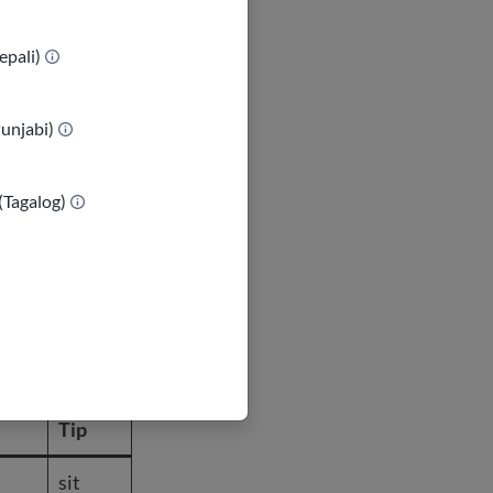
Biman,
Creole,
epali)
Fransè,
Panyòl
,
Punjabi)
Swahil
i, Tik,
(Tagalog)
ak
anpil
lòt
Tip
sit