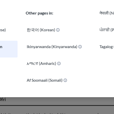
Other pages in:
नेपाली (N
videyo chak semèn ak fèy enprime pou
se)
한국어 (Korean)
ਪੰਜਾਬੀ (
 Anglè. Paj nouvèl ak yon lis nouvo
sit entènèt
lè ak atik pou tcheke konesans Anglè ou
an
Ikinyarwanda (Kinyarwanda)
Tagalog 
አማርኛ (Amharic)
gratis pou aprann Anglè
)
Af Soomaali (Somali)
fri