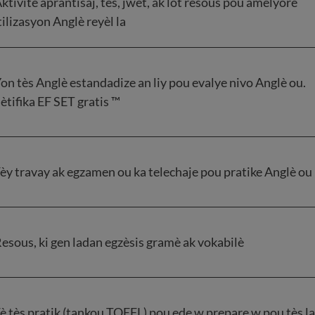
ktivite aprantisaj, tès, jwèt, ak lòt resous pou amelyore
tilizasyon Anglè reyèl la
on tès Anglè estandadize an liy pou evalye nivo Anglè ou.
ètifika EF SET gratis ™
èy travay ak egzamen ou ka telechaje pou pratike Anglè ou
esous, ki gen ladan egzèsis gramè ak vokabilè
è tès pratik (tankou TOEFL) pou ede w prepare w pou tès l