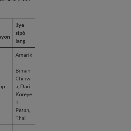
1ye
sipò
syon
lang
Amarik
,
Biman,
Chinw
app
a, Dari,
Koreye
n,
Pèsan,
Thai