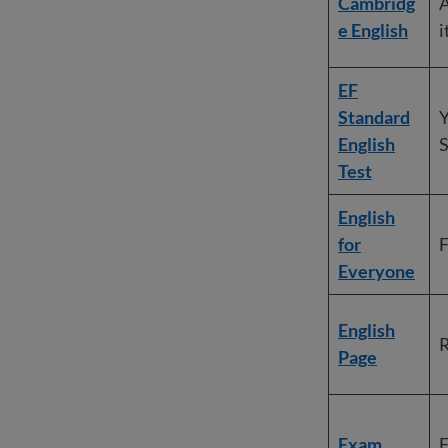
Cambridg
A
e English
i
EF
Standard
Y
English
S
Test
English
for
F
Everyone
English
R
Page
Exam
F