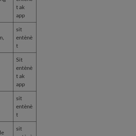
t ak
app
sit
n,
entènè
t
Sit
entènè
t ak
app
sit
entènè
t
sit
le