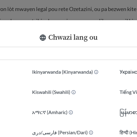
yon lòt mwayen legal pou rete Ozetazini, ou pa bezwen kite 
fann ka w nan tribinal oswa si w gen yon aplikasyon azil ki
 Etazini ka mete fen nan ka w la epi fè li pi difisil pou w re
Chwazi lang ou
a chanje ankò piske y ap egzamine ak konteste yo nan tribin
 ameriken an planifye pou depòte moun ki pèdi antre sou
Ikinyarwanda (Kinyarwanda)
Українс
e sispann tanporèman
gouvènman an pou l depòte moun ki t
 sou kondisyon rezon imanitè
. Sa a gen ladan moun ki te a
Kiswahili (Swahili)
Tiếng V
 antre sou kondisyon yo.
aji kounye a pou chèche yon lòt estati legal si ou kalifye.
አማርኛ (Amharic)
မြန်မာစ
فارسی/دری (Persian/Dari)
हिन्दी (H
 jiridik