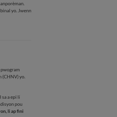
 tanporèman.
ibinal yo. Jwenn
an pwogram
n (CHNV) yo.
sa a epi li
ndisyon pou
n, li ap fini