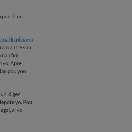
 pou di ou
inal ki pi ba yo
.
gram antre sou
nan fini
n yo. Apre
 lan pou yon
.
un ki gen
 depòte yo. Pou
egal, si yo