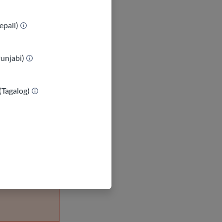
epali)
Punjabi)
(Tagalog)