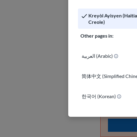
Aprann kija
Kreyòl Ayisyen (Haiti
nan men avo
Creole)
konfyans.
Other pages in:
Kòmans
العربية (Arabic)
简体中文 (Simplified Chine
한국어 (Korean)