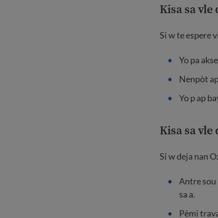
Kisa sa vle
Si w te espere 
Yo pa aks
Nenpòt apl
Yo p ap b
Kisa sa vl
Si w deja nan O
Antre sou 
sa a.
Pèmi trava