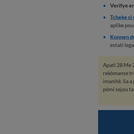
Verifye e
Tcheke si
aplike pou
Konnen dw
estati lega
Apati 28 Me 
rekòmanse tr
imanitè. Sa a
pèmi sejou t