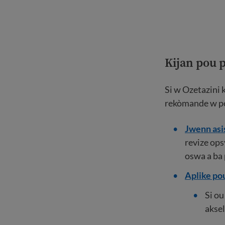
Kijan pou p
Si w Ozetazini 
rekòmande w po
Jwenn asis
revize ops
oswa a ba 
Aplike pou
Si ou
aksel