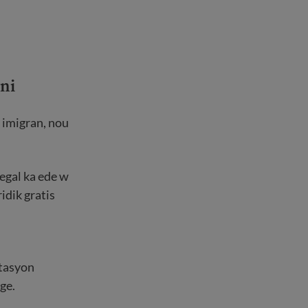
ini
 imigran, nou
egal ka ede w
idik gratis
òtasyon
ge.