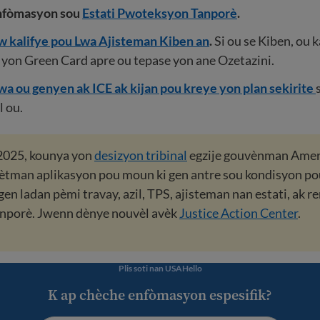
nfòmasyon sou
Estati Pwoteksyon Tanporè
.
 w kalifye pou Lwa Ajisteman Kiben an
.
Si ou se Kiben, ou 
 yon Green Card apre ou tepase yon ane Ozetazini.
a ou genyen ak ICE ak kijan pou kreye yon plan sekirite
l ou.
2025, kounya yon
desizyon tribinal
egzije gouvènman Amer
ètman aplikasyon pou moun ki gen antre sou kondisyon po
 gen ladan pèmi travay, azil, TPS, ajisteman nan estati, ak
anporè. Jwenn dènye nouvèl avèk
Justice Action Center
.
Plis soti nan USAHello
K ap chèche enfòmasyon espesifik?