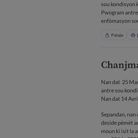
sou kondisyon k
Pwogram antre s
enfòmasyon sou 
Pataje
Chanjma
Nan dat 25 Mas
antre sou kond
Nan dat 14 Avri
Sepandan, nan d
deside pèmèt a
moun ki isit la