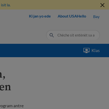
sit la.
Ki jan yo ede
About USAHello
Bay
Klas
n,
yen
wogram antre