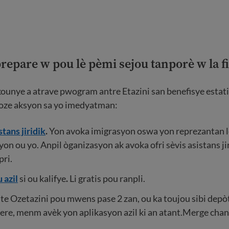
repare w pou lè pèmi sejou tanporè w la f
kounye a atrave pwogram antre Etazini san benefisye estati
ze aksyon sa yo imedyatman:
tans jiridik
.
Yon avoka imigrasyon oswa yon reprezantan l
yon ou yo. Anpil òganizasyon ak avoka ofri sèvis asistans jir
pri.
 azil
si ou kalifye
.
Li gratis pou ranpli.
 te Ozetazini pou mwens pase 2 zan, ou ka toujou sibi dep
ere, menm avèk yon aplikasyon azil ki an atant.Merge chan