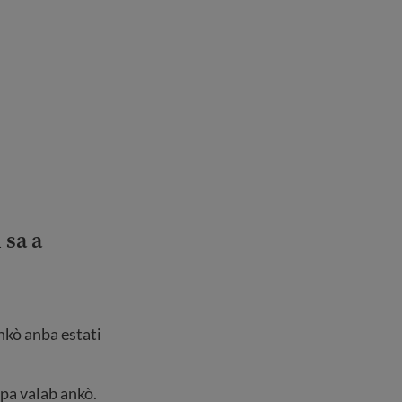
 sa a
nkò anba estati
 pa valab ankò.