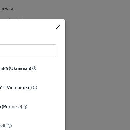
peyi a.
 annatant ak
tounen
al yo. Rete
 kondisyon yo.
ька (Ukrainian)
e antre
n detansyon akòz
iệt (Vietnamese)
ာ (Burmese)
indi)