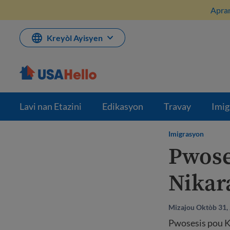
Ale
Apran
nan
kontni
Kreyòl Ayisyen
Lavi nan Etazini
Edikasyon
Travay
Imig
Imigrasyon
Pwose
Nikar
Mizajou Oktòb 31,
Pwosesis pou K