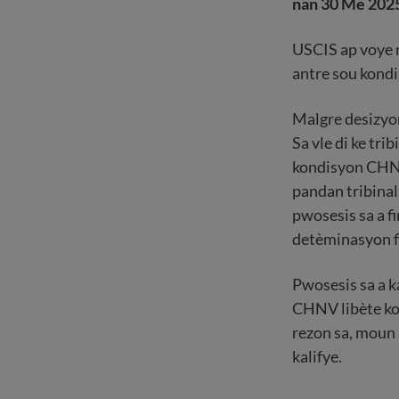
nan 30 Me 202
USCIS ap voye n
antre sou kondi
Malgre desizyon
Sa vle di ke tr
kondisyon CHNV 
pandan tribinal
pwosesis sa a fi
detèminasyon fi
Pwosesis sa a 
CHNV libète kon
rezon sa, moun 
kalifye.