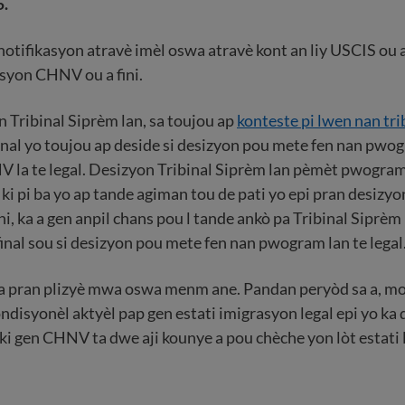
5.
otifikasyon atravè imèl oswa atravè kont an liy USCIS ou a
syon CHNV ou a fini.
 Tribinal Siprèm lan, sa toujou ap
konteste pi lwen nan trib
ibinal yo toujou ap deside si desizyon pou mete fen nan pwo
la te legal. Desizyon Tribinal Siprèm lan pèmèt pwogram 
 ki pi ba yo ap tande agiman tou de pati yo epi pran desizyo
ni, ka a gen anpil chans pou l tande ankò pa Tribinal Siprèm
nal sou si desizyon pou mete fen nan pwogram lan te legal
ka pran plizyè mwa oswa menm ane. Pandan peryòd sa a, mo
disyonèl aktyèl pap gen estati imigrasyon legal epi yo ka
ki gen CHNV ta dwe aji kounye a pou chèche yon lòt estati l