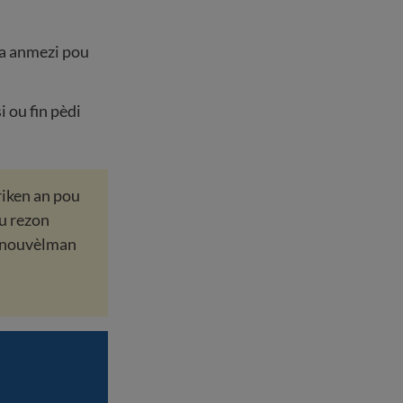
ka anmezi pou
si ou fin pèdi
iken an pou
u rezon
 renouvèlman