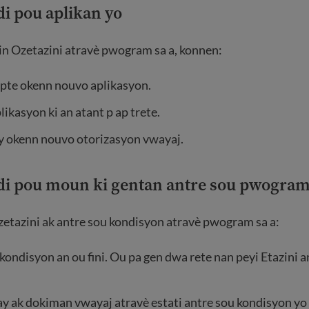
 di pou aplikan yo
vin Ozetazini atravè pwogram sa a, konnen:
epte okenn nouvo aplikasyon.
ikasyon ki an atant p ap trete.
ay okenn nouvo otorizasyon vwayaj.
e di pou moun ki gentan antre sou pwogram
zetazini ak antre sou kondisyon atravè pwogram sa a:
kondisyon an ou fini. Ou pa gen dwa rete nan peyi Etazini a
y ak dokiman vwayaj atravè estati antre sou kondisyon yo