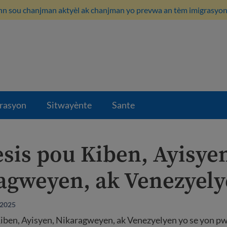
n sou chanjman aktyèl ak chanjman yo prevwa an tèm imigrasyon i
rasyon
Sitwayènte
Sante
sis pou Kiben, Ayisye
agweyen, ak Venezyel
 2025
iben, Ayisyen, Nikaragweyen, ak Venezyelyen yo se yon p