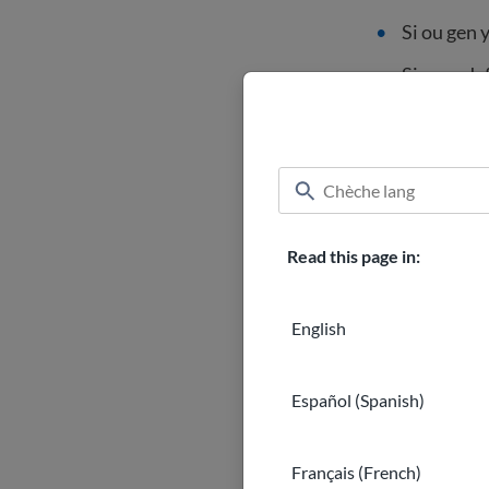
Si ou gen 
Si w ap de
USCIS, kite
legalman.
Bagay yo k
enfòme.
Gouvènman
Read this page in:
Yon
jij t
Ozetazini
English
pèt estati
Ou ta dwe 
Español (Spanish)
Français (French)
Jwenn èd