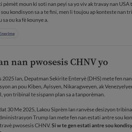
i pèmèt moun ki soti nan peyi sa yo viv ak travay nan USA
ou kondisyon sa a te fini, men li toujou ap konteste nan tr
sa ou ka fè kounye a.
Enprime
n nan pwosesis CHNV yo
 2025 lan, Depatman Sekirite Enteryè (DHS) mete fen n
isyon an pou Kiben, Ayisyen, Nikaragweyen, ak Venezyelye
l, yon tribinal te sispann plan sa a tanporèman.
at 30 Me 2025, Lakou Siprèm lan ranvèse desizyon tribinal 
dministrasyon Trump lan mete fen nan estati antre sou ko
 atravè pwosesis CHNV.
Si w te gen estati antre sou kondisyo