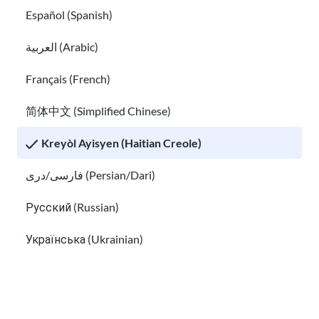
Español (Spanish)
hello@usahello.org
العربية (Arabic)
Facebook Messenger
Français (French)
简体中文 (Simplified Chinese)
Enskri pou bilten nou an!
Kreyòl Ayisyen (Haitian Creole)
فارسی/دری (Persian/Dari)
Русский (Russian)
Mwen te li Enfòmasyon sou
enfòmasyon
prive a
Українська (Ukrainian)
ak dakò resevwa Imèl sòti nan USAHello.
Tiếng Việt (Vietnamese)
Other pages in: