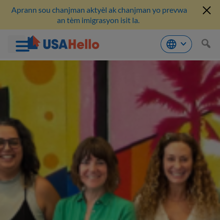
Aprann sou chanjman aktyèl ak chanjman yo prevwa
an tèm imigrasyon isit la.
Ale
nan
kontni