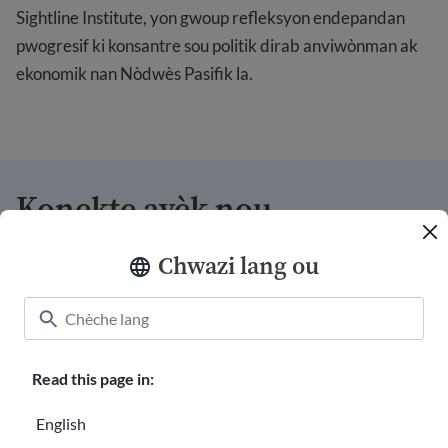
Sightline Institute, yon gwoup refleksyon endepandan
pwogresif ki konsantre sou politik dirab anviwònman ak
ekonomik nan Nòdwès Pasifik la.
Konekte avèk nou
Chwazi lang ou
Bay
Byenveni chemiz
Karyè ak USAHello
Read this page in:
Fè volontarya avèk nou
English
Rapò Anyèl yo