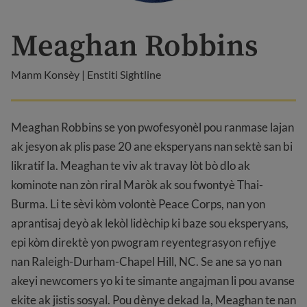
Meaghan Robbins
Manm Konsèy | Enstiti Sightline
Meaghan Robbins se yon pwofesyonèl pou ranmase lajan
ak jesyon ak plis pase 20 ane eksperyans nan sektè san bi
likratif la. Meaghan te viv ak travay lòt bò dlo ak
kominote nan zòn riral Maròk ak sou fwontyè Thai-
Burma. Li te sèvi kòm volontè Peace Corps, nan yon
aprantisaj deyò ak lekòl lidèchip ki baze sou eksperyans,
epi kòm direktè yon pwogram reyentegrasyon refijye
nan Raleigh-Durham-Chapel Hill, NC. Se ane sa yo nan
akeyi newcomers yo ki te simante angajman li pou avanse
ekite ak jistis sosyal. Pou dènye dekad la, Meaghan te nan