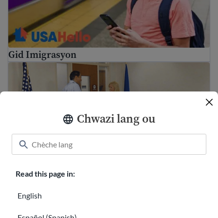
Gid Imigrasyon
Gid pou tès natiralizasyon USCIS ak entèvyou
Chwazi lang ou
Read this page in:
Gid pou tès natiralizasyon USCIS ak entèvyou
Ki jan yo jwenn yon avoka imigrasyon gratis ak èd legal a
English
Español (Spanish)