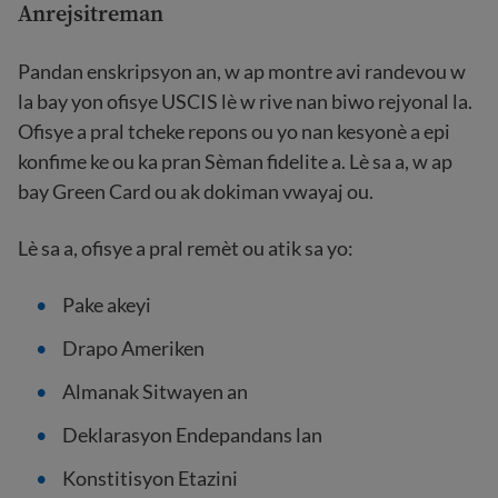
Anrejsitreman
Pandan enskripsyon an, w ap montre avi randevou w
la bay yon ofisye USCIS lè w rive nan biwo rejyonal la.
Ofisye a pral tcheke repons ou yo nan kesyonè a epi
konfime ke ou ka pran Sèman fidelite a. Lè sa a, w ap
bay Green Card ou ak dokiman vwayaj ou.
Lè sa a, ofisye a pral remèt ou atik sa yo:
Pake akeyi
Drapo Ameriken
Almanak Sitwayen an
Deklarasyon Endepandans lan
Konstitisyon Etazini