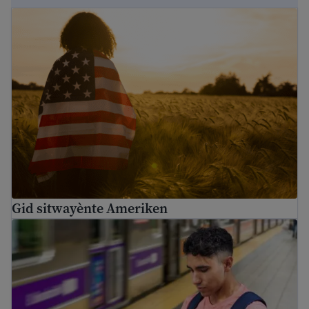
Gid sitwayènte Ameriken
Gid sitwayènte Ameriken
Gid Imigrasyon