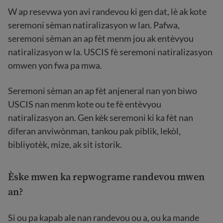
W ap resevwa yon avi randevou ki gen dat, lè ak kote
seremoni sèman natiralizasyon w lan. Pafwa,
seremoni sèman an ap fèt menm jou ak entèvyou
natiralizasyon w la. USCIS fè seremoni natiralizasyon
omwen yon fwa pa mwa.
Seremoni sèman an ap fèt anjeneral nan yon biwo
USCIS nan menm kote ou te fè entèvyou
natiralizasyon an. Gen kèk seremoni ki ka fèt nan
diferan anviwònman, tankou pak piblik, lekòl,
bibliyotèk, mize, ak sit istorik.
Èske mwen ka repwograme randevou mwen
an?
Si ou pa kapab ale nan randevou ou a, ou ka mande