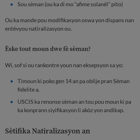
Sou sèman (ou ka di mo "afime solanèl" pito)
Ou ka mande pou modifikasyon oswa yon dispans nan
entèvyou natiralizasyon ou.
Èske tout moun dwe fè sèman?
Wi, sof si ou rankontre youn nan eksepsyon sa yo:
Timoun ki poko gen 14 an pa oblije pran Sèman
fidelite a.
USCIS ka renonse sèman an tou pou moun ki pa
ka konprann siyifikasyon li akòz yon andikap.
Sètifika Natiralizasyon an