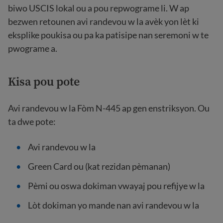
biwo USCIS lokal ou a pou repwograme li. W ap
bezwen retounen avi randevou w la avèk yon lèt ki
eksplike poukisa ou pa ka patisipe nan seremoni w te
pwograme a.
Kisa pou pote
Avi randevou w la Fòm N-445 ap gen enstriksyon. Ou
ta dwe pote:
Avi randevou w la
Green Card ou (kat rezidan pèmanan)
Pèmi ou oswa dokiman vwayaj pou refijye w la
Lòt dokiman yo mande nan avi randevou w la