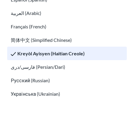
العربية (Arabic)
Français (French)
简体中文 (Simplified Chinese)
Kreyòl Ayisyen (Haitian Creole)
فارسی/دری (Persian/Dari)
Ki jan yo jwenn yon avoka imigrasyon gratis
ak èd legal a ba pri
Русский (Russian)
Jwenn èd tradiksyon gratis nan Etazini
Українська (Ukrainian)
Tiếng Việt (Vietnamese)
Other pages in: