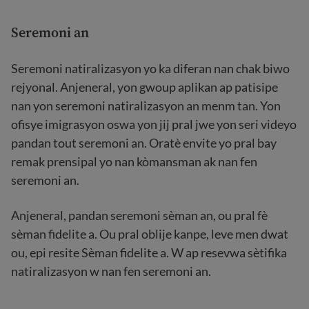
Seremoni an
Seremoni natiralizasyon yo ka diferan nan chak biwo
rejyonal. Anjeneral, yon gwoup aplikan ap patisipe
nan yon seremoni natiralizasyon an menm tan. Yon
ofisye imigrasyon oswa yon jij pral jwe yon seri videyo
pandan tout seremoni an. Oratè envite yo pral bay
remak prensipal yo nan kòmansman ak nan fen
seremoni an.
Anjeneral, pandan seremoni sèman an, ou pral fè
sèman fidelite a. Ou pral oblije kanpe, leve men dwat
ou, epi resite Sèman fidelite a. W ap resevwa sètifika
natiralizasyon w nan fen seremoni an.