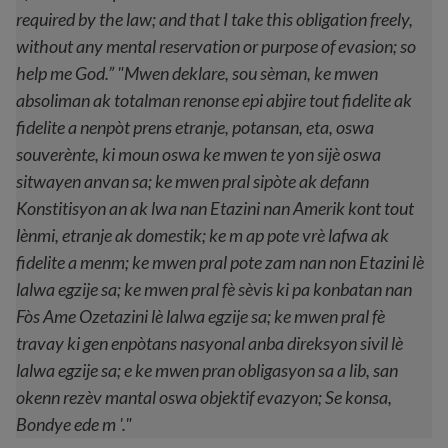
required by the law; and that I take this obligation freely,
without any mental reservation or purpose of evasion; so
help me God.” "Mwen deklare, sou sèman, ke mwen
absoliman ak totalman renonse epi abjire tout fidelite ak
fidelite a nenpòt prens etranje, potansan, eta, oswa
souverènte, ki moun oswa ke mwen te yon sijè oswa
sitwayen anvan sa; ke mwen pral sipòte ak defann
Konstitisyon an ak lwa nan Etazini nan Amerik kont tout
lènmi, etranje ak domestik; ke m ap pote vrè lafwa ak
fidelite a menm; ke mwen pral pote zam nan non Etazini lè
lalwa egzije sa; ke mwen pral fè sèvis ki pa konbatan nan
Fòs Ame Ozetazini lè lalwa egzije sa; ke mwen pral fè
travay ki gen enpòtans nasyonal anba direksyon sivil lè
lalwa egzije sa; e ke mwen pran obligasyon sa a lib, san
okenn rezèv mantal oswa objektif evazyon; Se konsa,
Bondye ede m '."