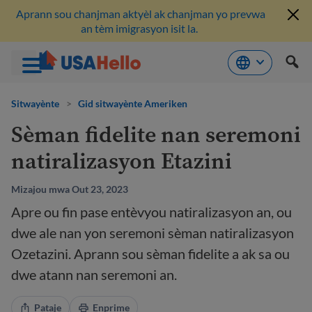
Aprann sou chanjman aktyèl ak chanjman yo prevwa
an tèm imigrasyon isit la.
Ale
nan
Sitwayènte
>
Gid sitwayènte Ameriken
kontni
Sèman fidelite nan seremoni
natiralizasyon Etazini
Mizajou mwa Out 23, 2023
Apre ou fin pase entèvyou natiralizasyon an, ou
dwe ale nan yon seremoni sèman natiralizasyon
Ozetazini. Aprann sou sèman fidelite a ak sa ou
dwe atann nan seremoni an.
Pataje
Enprime