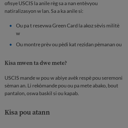
ofisye USCIS la anile règ sa a nan entèvyou
natiralizasyon w lan. Sa a ka anile si:
Ou pa t resevwa Green Card la akoz sèvis militè
w
Ou montre prèv ou pèdi kat rezidan pèmanan ou
Kisa mwen ta dwe mete?
USCIS mande w pou w abiye avèk respè pou seremoni
sèman an. Li rekòmande pou ou pa mete abako, bout
pantalon, oswa baskil si ou kapab.
Kisa
pou atann