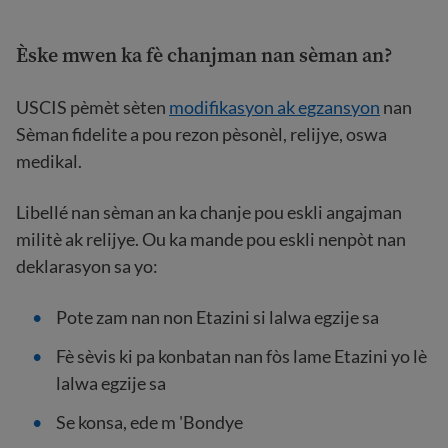
Èske mwen ka fè chanjman nan sèman an?
USCIS pèmèt sèten
modifikasyon ak egzansyon
nan
Sèman fidelite a pou rezon pèsonèl, relijye, oswa
medikal.
Libellé nan sèman an ka chanje pou eskli angajman
militè ak relijye. Ou ka mande pou eskli nenpòt nan
deklarasyon sa yo:
Pote zam nan non Etazini si lalwa egzije sa
Fè sèvis ki pa konbatan nan fòs lame Etazini yo lè
lalwa egzije sa
Se konsa, ede m 'Bondye