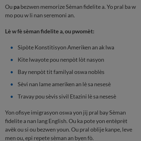
Ou
pa
bezwen memorize Sèman fidelite a. Yo pral ba w
mo pou w li nan seremoni an.
Lè w fè sèman fidelite a, ou pwomèt:
Sipòte Konstitisyon Ameriken an ak lwa
Kite lwayote pou nenpòt lòt nasyon
Bay nenpòt tit familyal oswa noblès
Sèvi nan lame ameriken an lè sa nesesè
Travay pou sèvis sivil Etazini lè sa nesesè
Yon ofisye imigrasyon oswa yon jij pral bay Sèman
fidelite a nan lang English. Ou ka pote yon entèprèt
avèk ou si ou bezwen youn. Ou pral oblije kanpe, leve
men ou, epi repete sèman an byen fò.