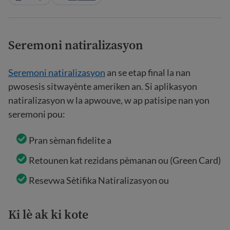
Seremoni natiralizasyon
Seremoni natiralizasyon
an se etap final la nan
pwosesis sitwayènte ameriken an. Si aplikasyon
natiralizasyon w la apwouve, w ap patisipe nan yon
seremoni pou:
Pran sèman fidelite a
Retounen kat rezidans pèmanan ou (Green Card)
Resevwa Sètifika Natiralizasyon ou
Ki lè ak ki kote