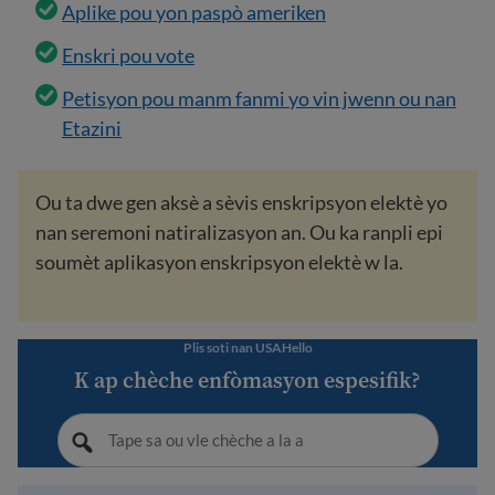
Aplike pou yon paspò ameriken
Enskri pou vote
Petisyon pou manm fanmi yo vin jwenn ou nan
Etazini
Ou ta dwe gen aksè a sèvis enskripsyon elektè yo
nan seremoni natiralizasyon an. Ou ka ranpli epi
soumèt aplikasyon enskripsyon elektè w la.
Plis soti nan USAHello
K ap chèche enfòmasyon espesifik?