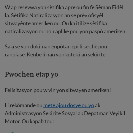
W ap resevwa yon sètifika apre ou fin fè Sèman Fidèl
la. Sètifika Natiralizasyon an se prèv ofisyèl
sitwayènte ameriken ou. Ou ka itilize sètifika
natiralizasyon ou pou aplike pou yon paspò ameriken.
Sa a se yon dokiman enpòtan epi li se chè pou
ranplase. Kenbe li nan yon kote ki an sekirite.
Pwochen etap yo
Felisitasyon pou w vin yon sitwayen ameriken!
Li rekòmande ou
mete ajou dosye ou yo
ak
Administrasyon Sekirite Sosyal ak Depatman Veyikil
Motor. Ou kapab tou: