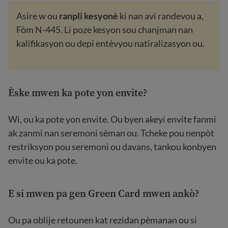
Asire w ou
ranpli kesyonè
ki nan avi randevou a,
Fòm N-445. Li poze kesyon sou chanjman nan
kalifikasyon ou depi entèvyou natiralizasyon ou.
Èske mwen ka pote yon envite?
Wi, ou ka pote yon envite. Ou byen akeyi envite fanmi
ak zanmi nan seremoni sèman ou. Tcheke pou nenpòt
restriksyon pou seremoni ou davans, tankou konbyen
envite ou ka pote.
E si mwen pa gen Green Card mwen ankò?
Ou pa oblije retounen kat rezidan pèmanan ou si