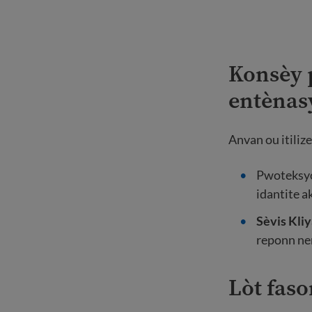
Konsèy 
entèna
Anvan ou itiliz
Pwoteksyon
idantite a
Sèvis Kliy
reponn ne
Lòt faso