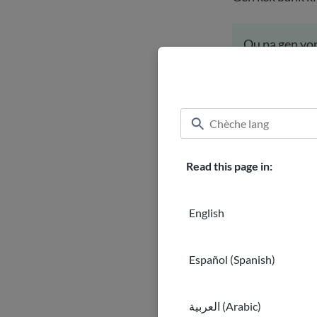
Ou pa gen yon
pou
louvri yo
Sèvis tr
Read this page in:
Transfè lajan fè
deplase fizikma
finansye. Ou pa
English
Gen anpil opsyon
Español (Spanish)
diferan metòd p
pèsòn kote yo a
ou kreye yon ko
العربية (Arabic)