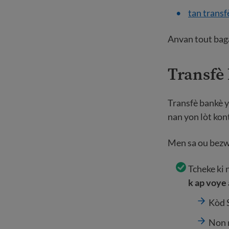
tan transf
Anvan tout baga
Transfè
Transfè bankè y
nan yon lòt kont
Men sa ou bezw
Tcheke ki
k ap voye 
Kòd 
Non 