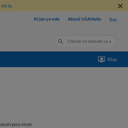
sit la.
Ki jan yo ede
About USAHello
Bay
Klas
 fason pou voye