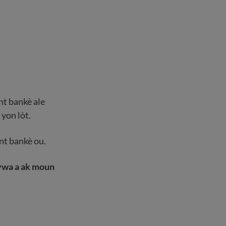
nt bankè ale
 yon lòt.
nt bankè ou.
vwa a ak moun