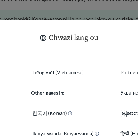
 kont bankè? Konsève yon pil lajan kach lakay ou ka riske. 
n kont bankè
.
Chwazi lang ou
ansfè lajan entènasyonal
Tiếng Việt (Vietnamese)
Portugu
t atravè plizyè founisè diferan. Menm jan ak transfè bankè y
n soti nan yon kote ale nan yon lòt. Lajan an transfere gra
 bezwen gen yon kont labank pou fè yon transfè lajan.
Other pages in:
Українс
 sèvis transfè lajan pou voye lajan nan peyi ou. Sèvis sa yo 
한국어 (Korean)
မြန်မာစ
eman gras ak kont labank ou, kat debi, oswa kat kredi ou. G
septe lajan kach. Sèvis an liy ak aplikasyon mobil yo anje
nt.
Ikinyarwanda (Kinyarwanda)
हिन्दी (H