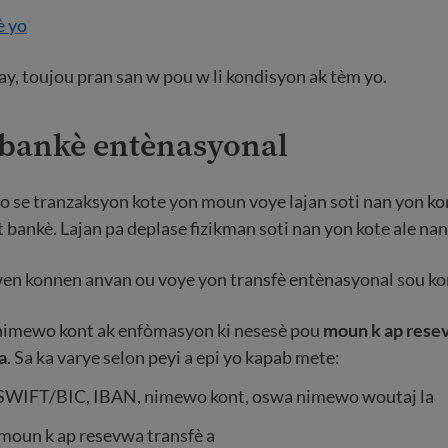
è yo
y, toujou pran san w pou w li kondisyon ak tèm yo.
 bankè entènasyonal
o se tranzaksyon kote yon moun voye lajan soti nan yon ko
 bankè. Lajan pa deplase fizikman soti nan yon kote ale nan
en konnen anvan ou voye yon transfè entènasyonal sou ko
 nimewo kont ak enfòmasyon ki nesesè pou
moun k ap rese
a
. Sa ka varye selon peyi a epi yo kapab mete:
SWIFT/BIC, IBAN, nimewo kont, oswa nimewo woutaj la
moun k ap resevwa transfè a