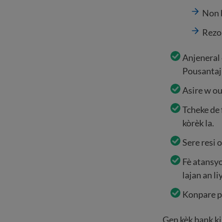
Non 
Rezon
Anjeneral 
Pousantaj 
Asire w ou
Tcheke de
kòrèk la.
Sere resi 
Fè atansyo
lajan an liy
Konpare pr
Gen kèk bank ki 