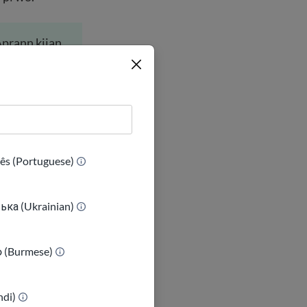
Aprann kijan
ês (Portuguese)
o, lajan an pa
s ak enfòmasyon
ька (Ukrainian)
ka itilize
ာ (Burmese)
en kèk sèvis an
neral mande pou
indi)