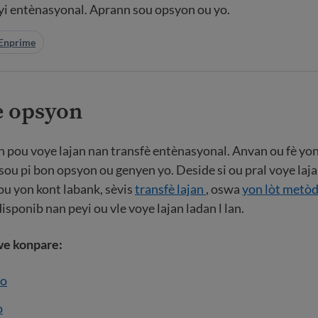
eyi entènasyonal. Aprann sou opsyon ou yo.
Enprime
 opsyon
n pou voye lajan nan transfè entènasyonal. Anvan ou fè yon 
sou pi bon opsyon ou genyen yo. Deside si ou pral voye laj
ou yon kont labank, sèvis
transfè lajan
, oswa
yon lòt metò
disponib nan peyi ou vle voye lajan ladan l lan.
dwe konpare:
yo
o