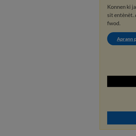
Konnen ki ja
sit entènèt.
fwod.
Aprann pl