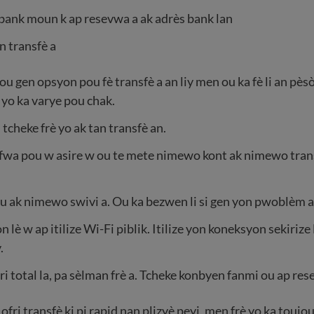
bank moun k ap resevwa a ak adrès bank lan
 transfè a
ou gen opsyon pou fè transfè a an liy men ou ka fè li an pès
yo ka varye pou chak.
 tcheke frè yo ak tan transfè an.
 fwa pou w asire w ou te mete nimewo kont ak nimewo trans
ou ak nimewo swivi a. Ou ka bezwen li si gen yon pwoblèm ak
n lè w ap itilize Wi-Fi piblik. Itilize yon koneksyon sekirize
.
i total la, pa sèlman frè a. Tcheke konbyen fanmi ou ap res
ofri transfè ki pi rapid nan plizyè peyi, men frè yo ka toujou