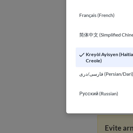
Monito
se yon s
Français (French)
opsyon ki pi bon
ale a. Li ka ede
简体中文 (Simplified Chine
Men kèk opsyon 
Xoom, MoneyGr
Kreyòl Ayisyen (Haiti
Creole)
Sèlman sèvi ak 
an de fwa. Pa j
فارسی/دری (Persian/Dari
Transfè lajan k
Русский (Russian)
lajan sou kont 
pou l pase pran
Evite ar