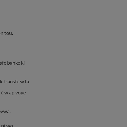
òn tou.
fè bankè ki
 transfè w la.
 lè w ap voye
evwa.
 pi wo.