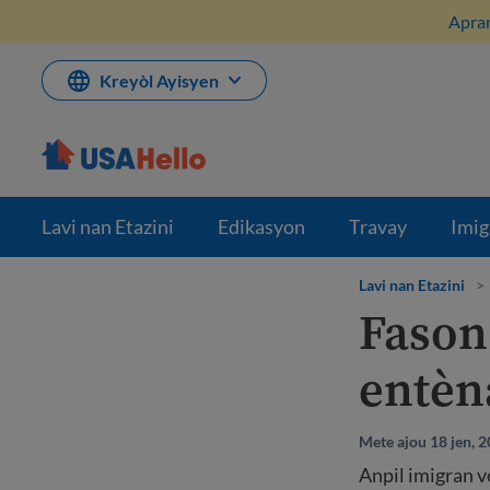
Ale
Apran
nan
kontni
Kreyòl Ayisyen
Lavi nan Etazini
Edikasyon
Travay
Imig
Lavi nan Etazini
>
Fason
entèn
Mete ajou 18 jen, 
Anpil imigran v