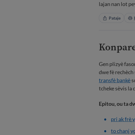
lajan nan lot p
Pataje
Konpare
Gen plizyè faso
dwe fè rechèch 
transfè bankè
s
tcheke sèvis la 
Epitou, ou ta 
pri ak frè 
to chanj y