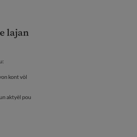
e lajan
u:
yon kont vòl
oun aktyèl pou