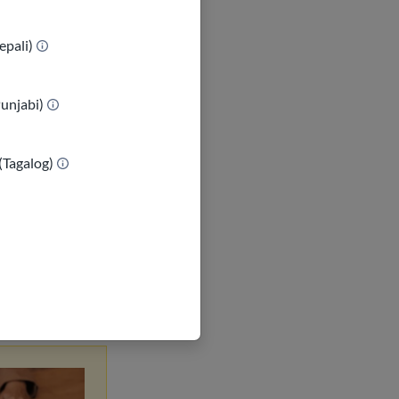
e w jwenn
epali)
yi w ap voye l
Punjabi)
it, Wise, OFX,
(Tagalog)
n sèvis kliyan
nfyans.
 Ou ka voye
i nan yon kote
o a nan Meksik
.