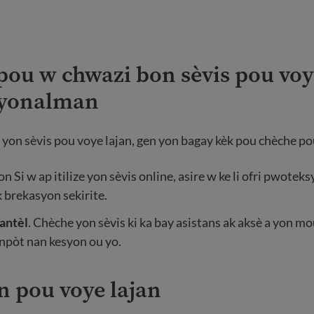
pou w chwazi bon sèvis pou voy
syonalman
e yon sèvis pou voye lajan, gen yon bagay kèk pou chèche po
 Si w ap itilize yon sèvis online, asire w ke li ofri pwoteks
k brekasyon sekirite.
antèl
. Chèche yon sèvis ki ka bay asistans ak aksè a yon m
npòt nan kesyon ou yo.
n pou voye lajan