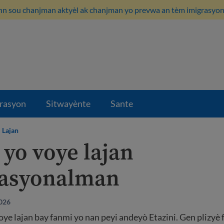
n sou chanjman aktyèl ak chanjman yo prevwa an tèm imigrasyon i
rasyon
Sitwayènte
Sante
Lajan
 yo voye lajan
asyonalman
2026
oye lajan bay fanmi yo nan peyi andeyò Etazini. Gen plizyè