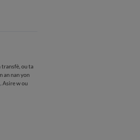
transfè, ou ta
an an nan yon
d
. Asire w ou