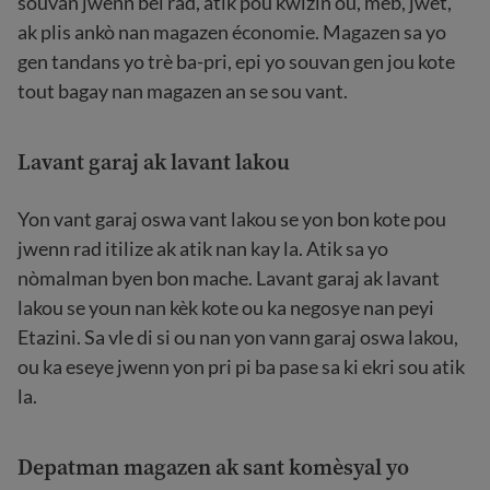
souvan jwenn bèl rad, atik pou kwizin ou, mèb, jwèt,
ak plis ankò nan magazen économie. Magazen sa yo
gen tandans yo trè ba-pri, epi yo souvan gen jou kote
tout bagay nan magazen an se sou vant.
Lavant garaj ak lavant lakou
Yon vant garaj oswa vant lakou se yon bon kote pou
jwenn rad itilize ak atik nan kay la. Atik sa yo
nòmalman byen bon mache. Lavant garaj ak lavant
lakou se youn nan kèk kote ou ka negosye nan peyi
Etazini. Sa vle di si ou nan yon vann garaj oswa lakou,
ou ka eseye jwenn yon pri pi ba pase sa ki ekri sou atik
la.
Depatman magazen ak sant komèsyal yo