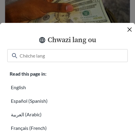
Chwazi lang ou
Fè yon bidjè pou ekonomize lajan
Aplikasyon FindHello a ap fini.
Read this page in:
English
Español (Spanish)
العربية (Arabic)
Aplikasyon FindHello a ap fini.
Français (French)