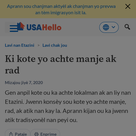
Aprann sou chanjman aktyèl ak chanjman yo prevwa
an tèm imigrasyon isit la.
Ale
nan
Lavi nan Etazini
>
Lavi chak jou
kontni
Ki kote yo achte manje ak
rad
Mizajou jiyè 7, 2020
Gen anpil kote ou ka achte lokalman ak an liy nan
Etazini. Jwenn konsèy sou kote yo achte manje,
rad, ak atik nan kay la. Aprann kijan ou ka jwenn
atik tradisyonèl nan peyi ou.
Pataje
Enprime