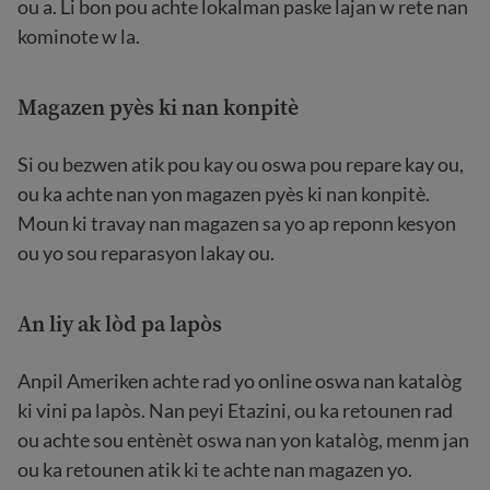
ou a. Li bon pou achte lokalman paske lajan w rete nan
kominote w la.
Magazen pyès ki nan konpitè
Si ou bezwen atik pou kay ou oswa pou repare kay ou,
ou ka achte nan yon magazen pyès ki nan konpitè.
Moun ki travay nan magazen sa yo ap reponn kesyon
ou yo sou reparasyon lakay ou.
An liy ak lòd pa lapòs
Anpil Ameriken achte rad yo online oswa nan katalòg
ki vini pa lapòs. Nan peyi Etazini, ou ka retounen rad
ou achte sou entènèt oswa nan yon katalòg, menm jan
ou ka retounen atik ki te achte nan magazen yo.