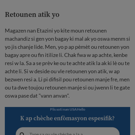
Retounen atik yo
Magazen nan Etazini yo kite moun retounen
machandiz si gen yon bagay ki mal ak yo oswa menm si
yo jis chanje lide. Men, yo p ap pèmèt ou retounen yon
bagay apre ou fin itilize li. Chak fwa w ap achte, kenbe
resi w la. Sa a se prèv ke ou te achte atik la ak ki lè ou te
achte li. Si w deside ou vle retounen yon atik, w ap
bezwen resi a. Li pi difisil pou retounen manje fre, men
ou ta dwe toujou retounen manje si ou jwenn li te gate
oswa pase dat "vann anvan".
Plis soti nan USAHello
K ap chèche enfòmasyon espesifik?