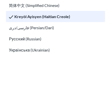
简体中文 (Simplified Chinese)
Objektif nou se pou ofri enfòmasyon ki fasil pou konprann e ki ajou
Kreyòl Ayisyen (Haitian Creole)
regilyèman. Enfòmasyon sa a se pa konsèy legal.
فارسی/دری (Persian/Dari)
Enskri pou bilten nou an!
Русский (Russian)
Українська (Ukrainian)
Tiếng Việt (Vietnamese)
Other pages in:
Mwen te li Enfòmasyon sou
enfòmasyon
prive a
ak dakò resevwa Imèl sòti nan USAHello.
한국어 (Korean)
Ikinyarwanda (Kinyarwanda)
Kiswahili (Swahili)