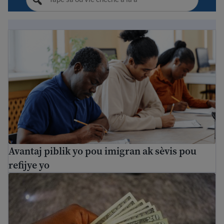
Avantaj piblik yo pou imigran ak sèvis pou refijye yo
Avantaj piblik yo pou imigran ak sèvis pou
refijye yo
Fè yon bidjè pou ekonomize lajan