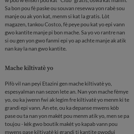
w pou w enskri pou kat "Club" gratis, oswa kat manm.
Sa bon pou fè paske ou souvan resevwa yon rabè sou
manje ou ak yon kat, menm si kat la gratis. Lòt
magazen, tankou Costco, fè peye pou kat yo epi vann
gwo kantite manje pi bon mache. Sa yo vo rantre nan
si ou gen yon gwo fanmi epi yo ap achte manje ak atik
nan kay la nan gwo kantite.
Mache kiltivatè yo
Pifò vil nan peyi Etazini gen mache kiltivatè yo,
espesyalman nan sezon lete an. Nan yon mache fèmye
yo, ou ka jwenn fwi ak legim fre kiltivatè yo menm ki te
grandi epi vann. An ete, ou ka depanse mwens kòb
pase ou ta nan yon makèt pou menm atik yo, men se pa
toujou - kèk gwo boutik makèt yo kapab vann pou
mwens pase kiltivatè ki grandi ti kantite pwodui