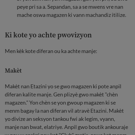
peye pri sa a. Sepandan, sa a se mwens vre nan
mache oswa magazen ki vann machandiz itilize.
Ki kote yo achte pwovizyon
Men kèk kote diferan ou ka achte manje:
Makèt
Makèt nan Etazini yo se gwo magazen ki pote anpil
diferan kalite manje. Gen plizyè gwo makèt "chèn
magazen." Yon chèn se yon gwoup magazen ki se
menm bagay la nan diferan vil atravè Etazini. Makèt
yo divize an seksyon tankou fwi ak legim, vyann,
manje nan bwat, elatriye. Anpil gwo boutik ankouraje