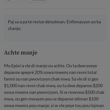
Paj sa a pa te revize dènyèman. Enfòmasyon yo ka
chanje.
Achte manje
Mo
Episri
a vle di manje ou achte. Ou ta dwe eseye
depanse apeprè 20% oswa mwens nan revni total
fanmi ou nan pwovizyon chak mwa. Sa vle di si gen
$1,000 nan revni chak mwa, ou ta dwe depanse $200
oswa mwens nan pwovizyon. Si w resevwa $500 chak
mwa, ou gen mwayen pou w depanse sèlman $100
oswa mwens pou manje, si w vle peye tou pou lojman