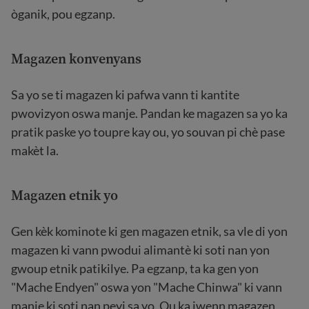
òganik, pou egzanp.
Magazen konvenyans
Sa yo se ti magazen ki pafwa vann ti kantite
pwovizyon oswa manje. Pandan ke magazen sa yo ka
pratik paske yo toupre kay ou, yo souvan pi chè pase
makèt la.
Magazen etnik yo
Gen kèk kominote ki gen magazen etnik, sa vle di yon
magazen ki vann pwodui alimantè ki soti nan yon
gwoup etnik patikilye. Pa egzanp, ta ka gen yon
"Mache Endyen" oswa yon "Mache Chinwa" ki vann
manje ki soti nan peyi sa yo. Ou ka jwenn magazen