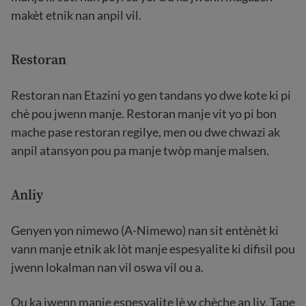
makèt etnik nan anpil vil.
Restoran
Restoran nan Etazini yo gen tandans yo dwe kote ki pi
chè pou jwenn manje. Restoran manje vit yo pi bon
mache pase restoran regilye, men ou dwe chwazi ak
anpil atansyon pou pa manje twòp manje malsen.
Anliy
Genyen yon nimewo (A-Nimewo) nan sit entènèt ki
vann manje etnik ak lòt manje espesyalite ki difisil pou
jwenn lokalman nan vil oswa vil ou a.
Ou ka jwenn manje espesyalite lè w chèche an liy. Tape