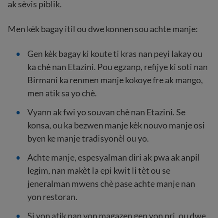
ak sèvis piblik.
Men kèk bagay itil ou dwe konnen sou achte manje:
Gen kèk bagay ki koute ti kras nan peyi lakay ou
ka chè nan Etazini. Pou egzanp, refijye ki soti nan
Birmani ka renmen manje kokoye fre ak mango,
men atik sa yo chè.
Vyann ak fwi yo souvan chè nan Etazini. Se
konsa, ou ka bezwen manje kèk nouvo manje osi
byen ke manje tradisyonèl ou yo.
Achte manje, espesyalman diri ak pwa ak anpil
legim, nan makèt la epi kwit li tèt ou se
jeneralman mwens chè pase achte manje nan
yon restoran.
Si yon atik nan yon magazen gen yon pri, ou dwe