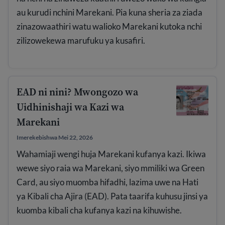
au kurudi nchini Marekani. Pia kuna sheria za ziada
zinazowaathiri watu walioko Marekani kutoka nchi
zilizowekewa marufuku ya kusafiri.
EAD ni nini? Mwongozo wa
Uidhinishaji wa Kazi wa
Marekani
Imerekebishwa Mei 22, 2026
Wahamiaji wengi huja Marekani kufanya kazi. Ikiwa
wewe siyo raia wa Marekani, siyo mmiliki wa Green
Card, au siyo muomba hifadhi, lazima uwe na Hati
ya Kibali cha Ajira (EAD). Pata taarifa kuhusu jinsi ya
kuomba kibali cha kufanya kazi na kihuwishe.