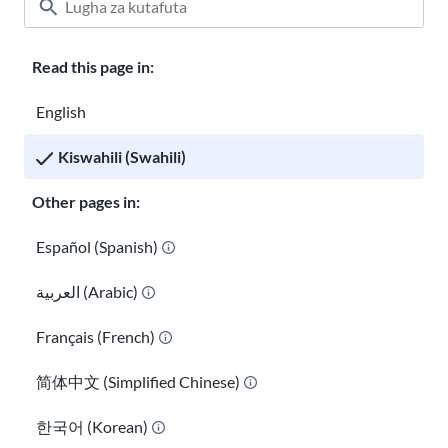
Read this page in:
Darasa
Kuhusu USAHello
Jinsi ya kusaidia
English
Ajira kwenye USAHello
Changia
Kiswahili (Swahili)
Other pages in:
Sera ya faragha
Español (Spanish)
العربية (Arabic)
Unakaribishwa kunakili na kusambaza tena nyenzo za
USAHello
kwa mujibu wa leseni ya Creative Commons
CC BY-NC-SA 4.0
.
Français (French)
Kama sehemu ya kutoa sifa inayofaa, tunakuomba uunganishe
kwenye tovuti yetu unapotumia maudhui yetu.
简体中文 (Simplified Chinese)
한국어 (Korean)