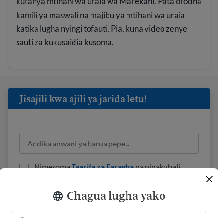
kufanya mtihani wa uraia wa Marekani. Pata orodha
kamili ya maswali na majibu ya mtihani wa uraia
katika lugha nyingi tofauti. Pia, kuna video zenye
sauti za kukusaidia kusoma.
Jisajili kwa ajili ya jarida letu!
Nimesoma
Taarifa za Faragha
na ninakubali
kupokea barua pepe kutoka USAHello.
Chagua lugha yako