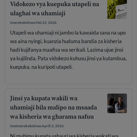
Vidokezo vya kuepuka utapeli na
ulaghai wa uhamiaji
Imerekebishwa Mei 22, 2026
Utapeli wa uhamiaji ni jambo la kawaida sana na upo
wa aina nyingi, kuanzia huduma bandia za kisheria
hadi kujifanya maafisa wa serikali. Lazima ujue jinsi
ya kujilinda. Pata vidokezo kuhusu jinsi ya kutambua,
kuepuka, na kuripoti utapeli.
Jinsi ya kupata wakili wa
uhamiaji bila malipo na msaada
wa kisheria wa gharama nafuu
ImeImerekebishwa Aprili 3, 2026
Ni muhimu kupata ushauri wa kisheria wakati wa