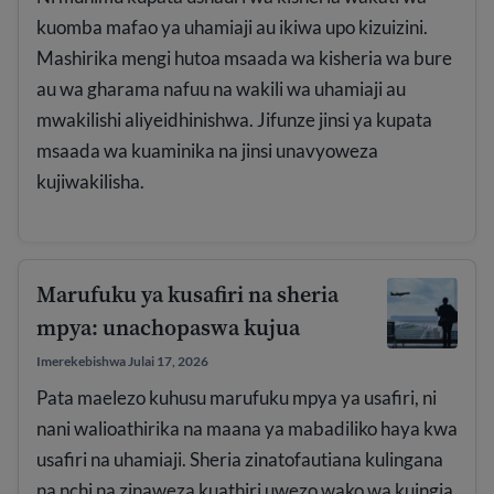
kuomba mafao ya uhamiaji au ikiwa upo kizuizini.
Mashirika mengi hutoa msaada wa kisheria wa bure
au wa gharama nafuu na wakili wa uhamiaji au
mwakilishi aliyeidhinishwa. Jifunze jinsi ya kupata
msaada wa kuaminika na jinsi unavyoweza
kujiwakilisha.
Marufuku ya kusafiri na sheria
mpya: unachopaswa kujua
Imerekebishwa Julai 17, 2026
Pata maelezo kuhusu marufuku mpya ya usafiri, ni
nani walioathirika na maana ya mabadiliko haya kwa
usafiri na uhamiaji. Sheria zinatofautiana kulingana
na nchi na zinaweza kuathiri uwezo wako wa kuingia