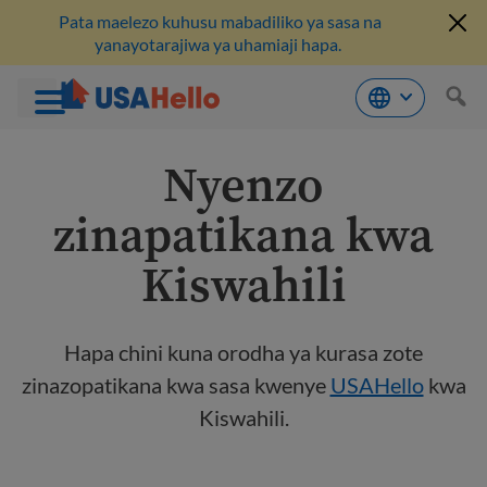
Pata maelezo kuhusu mabadiliko ya sasa na
yanayotarajiwa ya uhamiaji hapa.
Ruka
Nyenzo
hadi
kwenye
maudhui
zinapatikana kwa
Kiswahili
Hapa chini kuna orodha ya kurasa zote
zinazopatikana kwa sasa kwenye
USAHello
kwa
Kiswahili.