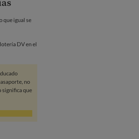
ías
o que igual se
lotería DV en el
caducado
pasaporte, no
 significa que