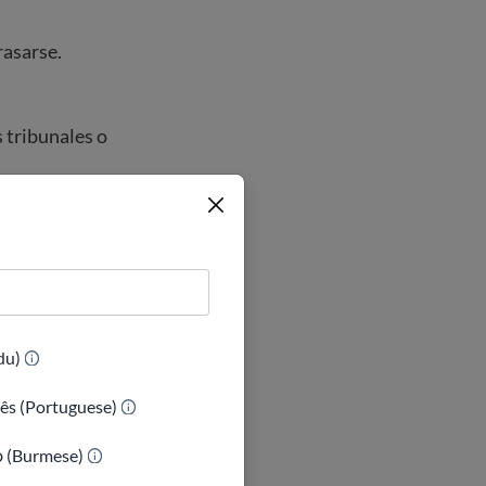
rasarse.
 tribunales o
 las retrasarán.
 los casos de
(Urdu)
ês (Portuguese)
ices del
ာ (Burmese)