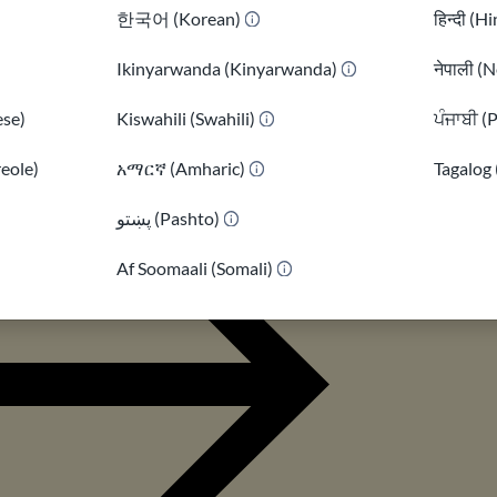
한국어 (Korean)
हिन्दी (H
s estafas de inmigración
Ikinyarwanda (Kinyarwanda)
नेपाली (N
protegerte de los notarios y los
se)
Kiswahili (Swahili)
ਪੰਜਾਬੀ (
alsos. Aprende qué hacer si has sido
n fraude.
reole)
አማርኛ (Amharic)
Tagalog 
پښتو (Pashto)
)
 más
Af Soomaali (Somali)