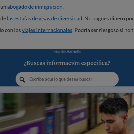
 un
abogado de inmigración
.
 de
las estafas de visas de diversidad
. No pagues dinero por
do con los
viajes internacionales
. Podría ser riesgoso si no 
Más de USAHello
¿Buscas información específica?
gración