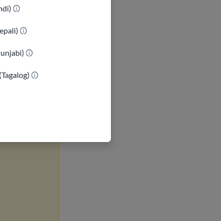
indi)
epali)
Punjabi)
(Tagalog)