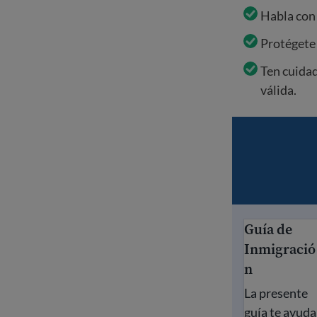
Habla con
Protégete
Ten cuida
válida.
Guía de
Guía de Inmi
Inmigració
n
La presente
guía te ayuda