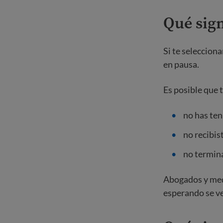
Qué sign
Si te selecciona
en pausa.
Es posible que t
no has ten
no recibist
no termin
Abogados y med
esperando se v