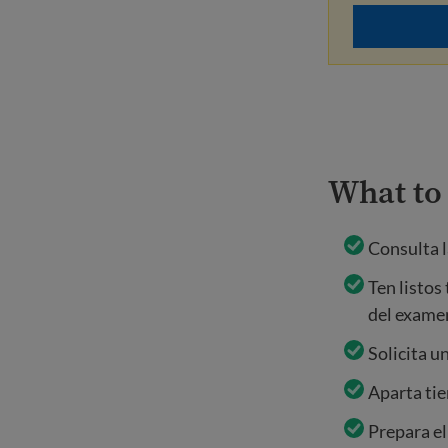
What to
Consulta l
Ten listos
del exame
Solicita u
Aparta tie
Prepara el