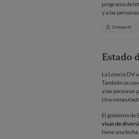
programa de lote
y a las persona
Compartir
Estado 
La Lotería DV s
También se cono
a las personas 
Una computadora
El gobierno de 
visas de divers
tiene una fecha