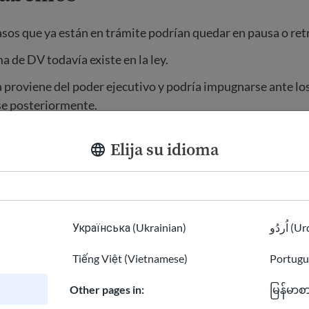
os que ya están en trámite podrían quedar en pausa o ret
a de DV todavía existe en la ley.
 proviene del poder ejecutivo y podría impugnarse ante los
se posteriormente.
todavía no sabemos
Elija su idioma
ajadas detendrán por completo las entrevistas de DV o solo
bunales ordenarán o no al gobierno que continúe procesando
Українська (Ukrainian)
اُردُو 
res actuales, como ocurrió en el pasado.
Tiếng Việt (Vietnamese)
Portugu
ás detalles a través de casos judiciales o de nuevas directr
Other pages in:
မြန်မာစ