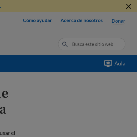
.
Cómo ayudar
Acerca de nosotros
Donar
Aula
de
ca
usar el