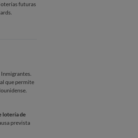
loterías futuras
ards.
 Inmigrantes.
ual que permite
adounidense.
 lotería de
ausa prevista