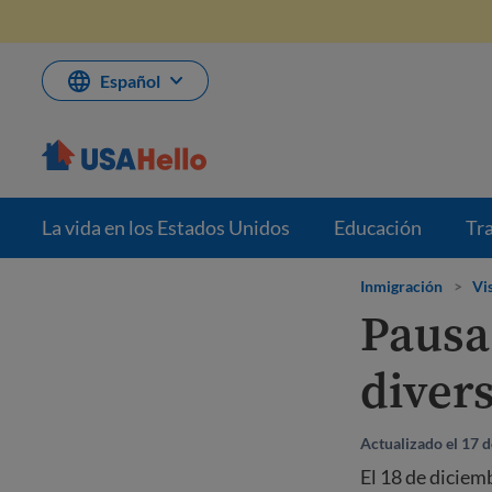
Saltar
al
contenido
Español
La vida en los Estados Unidos
Educación
Tr
Inmigración
>
Vi
Pausa 
divers
Actualizado el 17 
El 18 de diciem