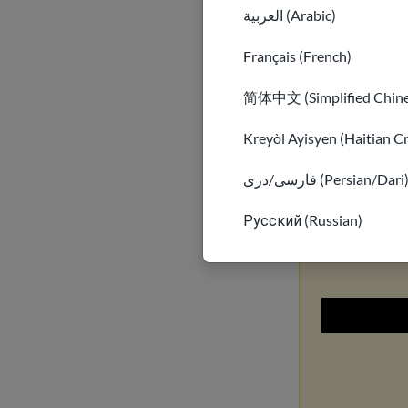
العربية (Arabic)
Evita la
Français (French)
Conoce cómo 
简体中文 (Simplified Chine
sitios web f
víctima de u
Kreyòl Ayisyen (Haitian C
فارسی/دری (Persian/Dari
Conozca
Русский (Russian)