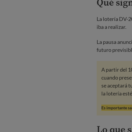
Qué sign
La lotería DV-20
iba a realizar.
La pausa anunc
futuro previsibl
A partir del 
cuando presen
se aceptará tu
la lotería est
Es importante s
Lo que 