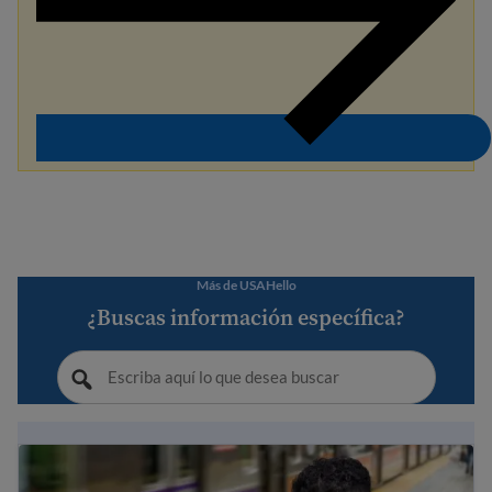
Más de USAHello
¿Buscas información específica?
Guía de Inmigración