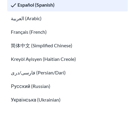
Español (Spanish)
العربية (Arabic)
Français (French)
简体中文 (Simplified Chinese)
Kreyòl Ayisyen (Haitian Creole)
Encuentra ayuda internacional si estás fuera
فارسی/دری (Persian/Dari)
de los Estados Unidos
Cómo obtener una tarjeta verde
Русский (Russian)
Українська (Ukrainian)
Tiếng Việt (Vietnamese)
Other pages in: