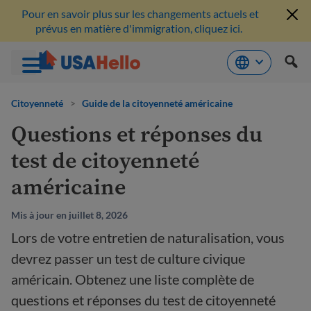
Pour en savoir plus sur les changements actuels et
prévus en matière d'immigration, cliquez ici.
Aller
au
Citoyenneté
>
Guide de la citoyenneté américaine
contenu
Questions et réponses du
test de citoyenneté
américaine
Mis à jour en juillet 8, 2026
Lors de votre entretien de naturalisation, vous
devrez passer un test de culture civique
américain. Obtenez une liste complète de
questions et réponses du test de citoyenneté