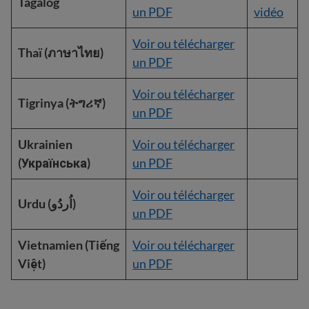
Tagalog
un PDF
vidéo
Voir ou télécharger
Thaï (ภาษาไทย)
un PDF
Voir ou télécharger
Tigrinya (ትግሪኛ)
un PDF
Ukrainien
Voir ou télécharger
(Українська)
un PDF
Voir ou télécharger
Urdu (اُردُو)
un PDF
Vietnamien (Tiếng
Voir ou télécharger
Việt)
un PDF