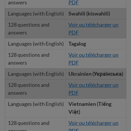
PDF
Swahili (kiswahili)
Voir ou télécharger un
PDF
Tagalog
Voir ou télécharger un
PDF
Ukrainien (
Українська
)
Voir ou télécharger un
PDF
Vietnamien (Tiếng
Việt)
Voir ou télécharger un
PDF