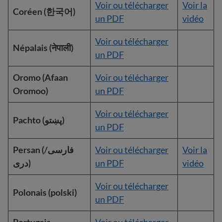
Voir ou télécharger
Voir la
Coréen (한국어)
un PDF
vidéo
Voir ou télécharger
Népalais (नेपाली)
un PDF
Oromo (Afaan
Voir ou télécharger
Oromoo)
un PDF
Voir ou télécharger
Pachto (پښتو)
un PDF
Persan
(فارسی/
Voir ou télécharger
Voir la
دری)
un PDF
vidéo
Voir ou télécharger
Polonais (polski)
un PDF