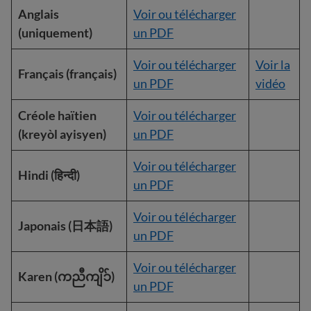
Anglais
Voir ou télécharger
(uniquement)
un PDF
Voir ou télécharger
Voir la
Français (français)
un PDF
vidéo
Créole haïtien
Voir ou télécharger
(kreyòl ayisyen)
un PDF
Voir ou télécharger
Hindi (हिन्दी)
un PDF
Voir ou télécharger
Japonais (日本語)
un PDF
Voir ou télécharger
Karen (ကညီကျိၥ်)
un PDF