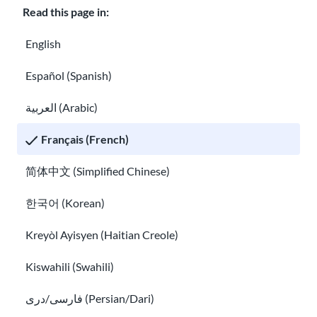
Read this page in:
English
Español (Spanish)
العربية (Arabic)
Guide sur l’immigration
Guide de l'entretien et du test de naturalisation de l'US
Français (French)
简体中文 (Simplified Chinese)
한국어 (Korean)
Kreyòl Ayisyen (Haitian Creole)
Kiswahili (Swahili)
Guide de l'entretien et du test de
فارسی/دری (Persian/Dari)