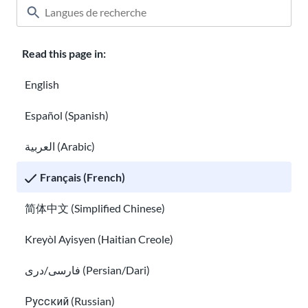
Comprendre la dépression chez les
immigrants et les réfugiés
Traumatisme des immigrants et des réfugiés
Read this page in:
English
Español (Spanish)
العربية (Arabic)
Français (French)
Traumatisme des immigrants et des réfugiés
Que faire si quelqu’un vous menace
简体中文 (Simplified Chinese)
Kreyòl Ayisyen (Haitian Creole)
فارسی/دری (Persian/Dari)
Русский (Russian)