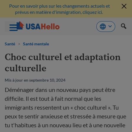
Pour en savoir plus sur les changements actuels et
prévus en matière d'immigration, cliquez ici.
Aller
au
Santé
>
Santé mentale
contenu
Choc culturel et adaptation
culturelle
Mis à jour en septembre 10, 2024
Déménager dans un nouveau pays peut être
difficile. Il est tout à fait normal que les
immigrants ressentent un « choc culturel ». Tu
peux te sentir anxieuse et stressée à mesure que
tu t'habitues à un nouveau lieu et à une nouvelle