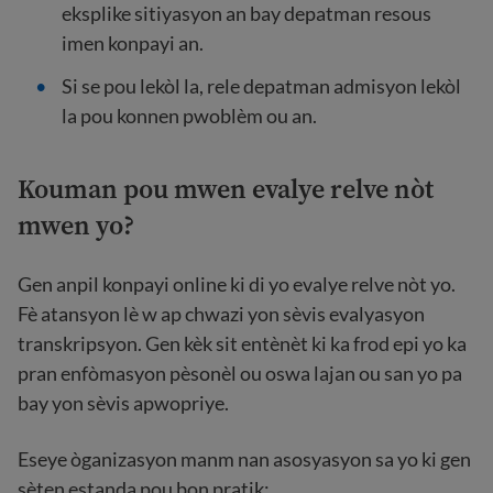
eksplike sitiyasyon an bay depatman resous
imen konpayi an.
Si se pou lekòl la, rele depatman admisyon lekòl
la pou konnen pwoblèm ou an.
Kouman pou mwen evalye relve nòt
mwen yo?
Gen anpil konpayi online ki di yo evalye relve nòt yo.
Fè atansyon lè w ap chwazi yon sèvis evalyasyon
transkripsyon. Gen kèk sit entènèt ki ka frod epi yo ka
pran enfòmasyon pèsonèl ou oswa lajan ou san yo pa
bay yon sèvis apwopriye.
Eseye òganizasyon manm nan asosyasyon sa yo ki gen
sèten estanda pou bon pratik: