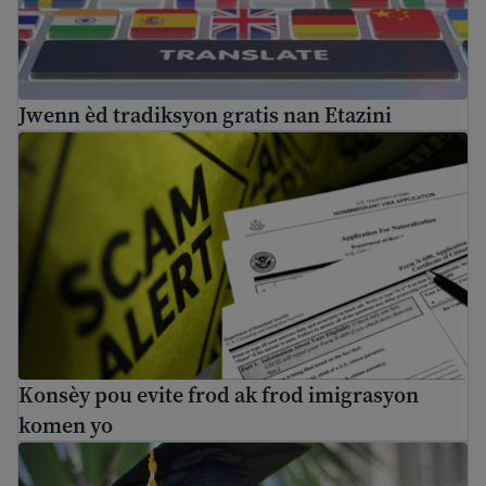
Jwenn èd tradiksyon gratis nan Etazini
Konsèy pou evite frod ak frod imigrasyon komen yo
Konsèy pou evite frod ak frod imigrasyon
komen yo
Bous detid pou imigran ak refijye