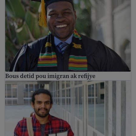
Bous detid pou imigran ak refijye
Jwenn fòmasyon travay pou imigran epi jwenn konpetan