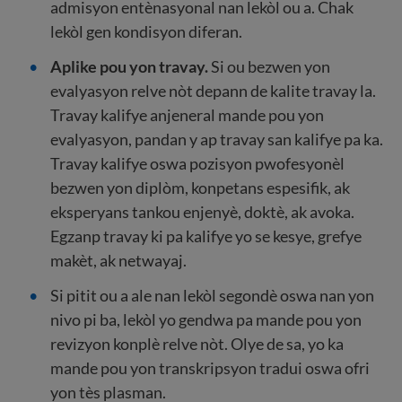
admisyon entènasyonal nan lekòl ou a. Chak
lekòl gen kondisyon diferan.
Aplike pou yon travay.
Si ou bezwen yon
evalyasyon relve nòt depann de kalite travay la.
Travay kalifye anjeneral mande pou yon
evalyasyon, pandan y ap travay san kalifye pa ka.
Travay kalifye oswa pozisyon pwofesyonèl
bezwen yon diplòm, konpetans espesifik, ak
eksperyans tankou enjenyè, doktè, ak avoka.
Egzanp travay ki pa kalifye yo se kesye, grefye
makèt, ak netwayaj.
Si pitit ou a ale nan lekòl segondè oswa nan yon
nivo pi ba, lekòl yo gendwa pa mande pou yon
revizyon konplè relve nòt. Olye de sa, yo ka
mande pou yon transkripsyon tradui oswa ofri
yon tès plasman.