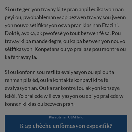
Si ou te gen yon travay ki te pran anpil edikasyon nan
peyi ou, pwobableman w ap bezwen travay sou jwenn
yon nouvo sètifikasyon oswa pran klas nan Etazini.
Doktè, avoka, ak pwofesè yo tout bezwen fè sa. Pou
travay ki pa mande degre, ou ka pa bezwen yon nouvo
sètifikasyon. Konpetans ou yo pral ase pou montre ou
ka fè travay la.
Si ou konfonn sou rezilta evalyasyon ou epi ou ta
renmen plis èd, ou ka kontakte konpayi ki te fè
evalyasyon an. Ou ka rankontre tou ak yon konseye
lekòl. Yo pral ede w li evalyasyon ou epi yo pral ede w
konnen ki klas ou bezwen pran.
Plis soti nan USAHello
K ap chèche enfòmasyon espesifik?