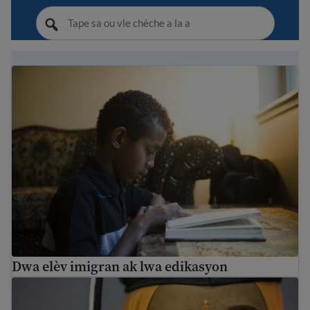
Dwa elèv imigran ak lwa edikasyon
Dwa elèv imigran ak lwa edikasyon
Edikasyon pou granmoun - kijan pou tounen lekòl