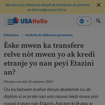
Aprann sou chanjman aktyèl ak chanjman yo prevwa
an tèm imigrasyon isit la.
Ale
nan
Edikasyon
>
Inivèsite ak edikasyon granmoun
kontni
Èske mwen ka transfere
relve nòt mwen yo ak kredi
etranje yo nan peyi Etazini
an?
Mizajou nan dat 16 septanm 2024
Ou ka bezwen evalye dosye akademik ou ak
diplòm si w prale nan yon nouvo lekòl oswa yon
nouvo travay nan Etazini. Aprann ki lè pou w