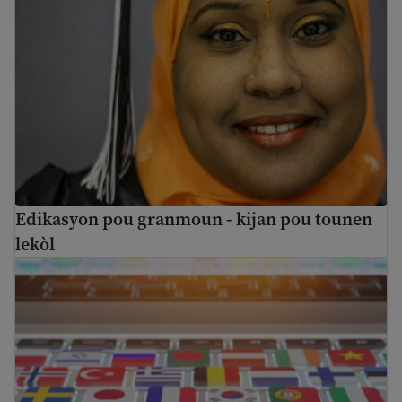
Edikasyon pou granmoun - kijan pou tounen
lekòl
Jwenn èd tradiksyon gratis nan Etazini