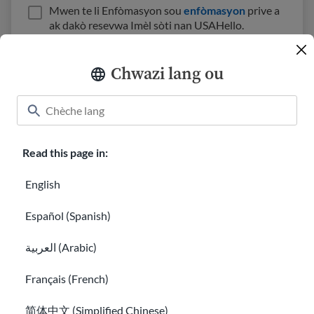
Mwen te li Enfòmasyon sou
enfòmasyon
prive a
ak dakò resevwa Imèl sòti nan USAHello.
Chwazi lang ou
Klas
About USAHello
Ki jan yo ede
Read this page in:
Karyè nan USAHello
Bay
English
Español (Spanish)
العربية (Arabic)
Règleman sou enfòmasyon prive
Français (French)
简体中文 (Simplified Chinese)