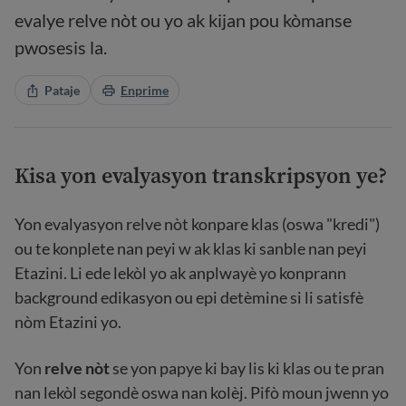
evalye relve nòt ou yo ak kijan pou kòmanse
pwosesis la.
Pataje
Enprime
Kisa yon evalyasyon transkripsyon ye?
Yon evalyasyon relve nòt konpare klas (oswa "kredi")
ou te konplete nan peyi w ak klas ki sanble nan peyi
Etazini. Li ede lekòl yo ak anplwayè yo konprann
background edikasyon ou epi detèmine si li satisfè
nòm Etazini yo.
Yon
relve nòt
se yon papye ki bay lis ki klas ou te pran
nan lekòl segondè oswa nan kolèj. Pifò moun jwenn yo