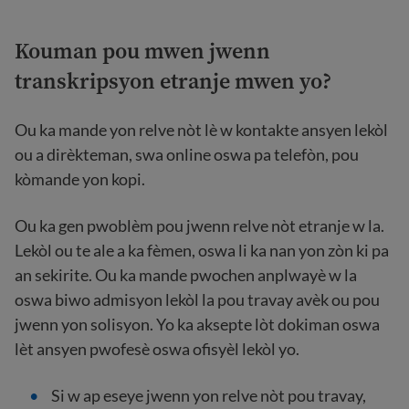
Kouman pou mwen jwenn
transkripsyon etranje mwen yo?
Ou ka mande yon relve nòt lè w kontakte ansyen lekòl
ou a dirèkteman, swa online oswa pa telefòn, pou
kòmande yon kopi.
Ou ka gen pwoblèm pou jwenn relve nòt etranje w la.
Lekòl ou te ale a ka fèmen, oswa li ka nan yon zòn ki pa
an sekirite. Ou ka mande pwochen anplwayè w la
oswa biwo admisyon lekòl la pou travay avèk ou pou
jwenn yon solisyon. Yo ka aksepte lòt dokiman oswa
lèt ansyen pwofesè oswa ofisyèl lekòl yo.
Si w ap eseye jwenn yon relve nòt pou travay,