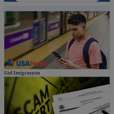
Gid Imigrasyon
Gid Imigrasyon
Konsèy pou evite frod ak frod imigrasyon komen yo