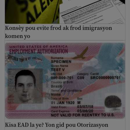
Konsèy pou evite frod ak frod imigrasyon
komen yo
Kisa EAD la ye? Yon gid pou Otorizasyon Travay Etazini
Kisa EAD la ye? Yon gid pou Otorizasyon