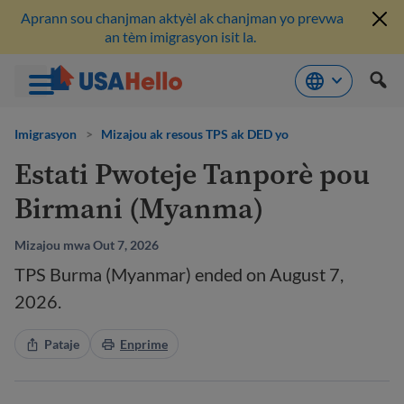
Aprann sou chanjman aktyèl ak chanjman yo prevwa
an tèm imigrasyon isit la.
Ale
nan
Imigrasyon
>
Mizajou ak resous TPS ak DED yo
kontni
Estati Pwoteje Tanporè pou
Birmani (Myanma)
Mizajou mwa Out 7, 2026
TPS Burma (Myanmar) ended on August 7,
2026.
Pataje
Enprime