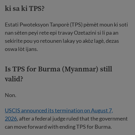
ki sa ki TPS?
Estati Pwoteksyon Tanporè (TPS) pèmèt moun ki soti
nan sèten peyi rete epi travay Ozetazini si li pa an
sekirite pou yo retounen lakay yo akòz lagè, dezas
oswa lòt ijans.
Is TPS for Burma (Myanmar) still
valid?
Non.
USCIS announced its termination on August 7,
2026
, after a federal judge ruled that the government
can move forward with ending TPS for Burma.