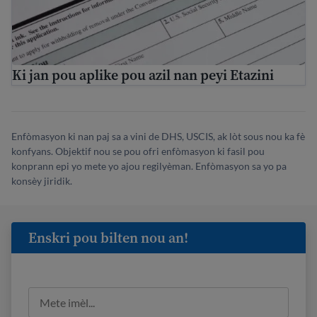
Ki jan pou aplike pou azil nan peyi Etazini
Enfòmasyon ki nan paj sa a vini de DHS, USCIS, ak lòt sous nou ka fè
konfyans. Objektif nou se pou ofri enfòmasyon ki fasil pou
konprann epi yo mete yo ajou regilyèman. Enfòmasyon sa yo pa
konsèy jiridik.
Enskri pou bilten nou an!