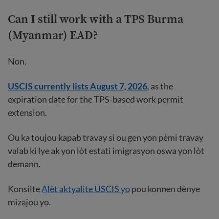
Can I still work with a TPS Burma
(Myanmar) EAD?
Non.
USCIS currently lists August 7, 2026
, as the
expiration date for the TPS-based work permit
extension.
Ou ka toujou kapab travay si ou gen yon pèmi travay
valab ki lye ak yon lòt estati imigrasyon oswa yon lòt
demann.
Konsilte
Alèt aktyalite USCIS yo
pou konnen dènye
mizajou yo.