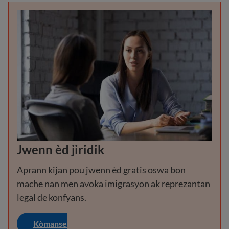
Jwenn èd jiridik
Aprann kijan pou jwenn èd gratis oswa bon
mache nan men avoka imigrasyon ak reprezantan
legal de konfyans.
Kòmanse