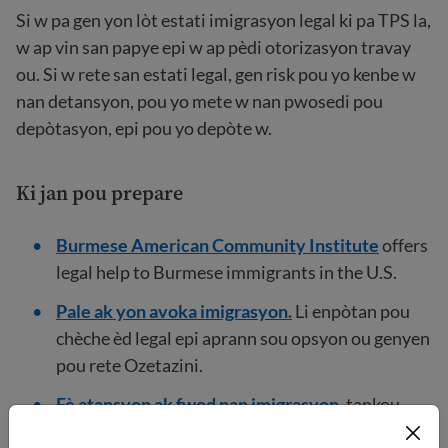
Si w pa gen yon lòt estati imigrasyon legal ki pa TPS la,
w ap vin san papye epi w ap pèdi otorizasyon travay
ou. Si w rete san estati legal, gen risk pou yo kenbe w
nan detansyon, pou yo mete w nan pwosedi pou
depòtasyon, epi pou yo depòte w.
Ki jan pou prepare
Burmese American Community Institute
offers
legal help to Burmese immigrants in the U.S.
Pale ak yon avoka imigrasyon.
Li enpòtan pou
chèche èd legal epi aprann sou opsyon ou genyen
pou rete Ozetazini.
Fè atansyon ak fwod nan imigrasyon
, tankou
notè, fo sitwèb, mesaj sou medya sosyal, ak