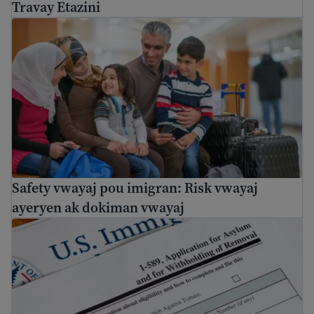
Travay Etazini
Safety vwayaj pou imigran: Risk vwayaj ayeryen ak dok
Safety vwayaj pou imigran: Risk vwayaj
ayeryen ak dokiman vwayaj
Ki jan pou aplike pou azil nan peyi Etazini