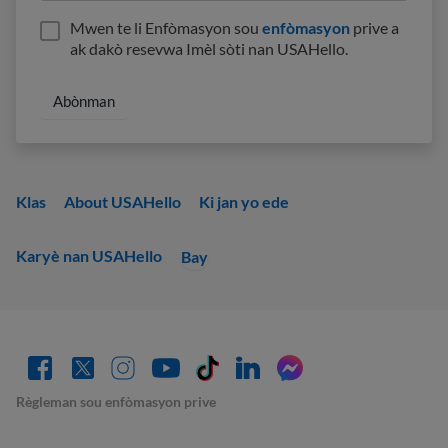
Mwen te li Enfòmasyon sou
enfòmasyon
prive a
ak dakò resevwa Imèl sòti nan USAHello.
Klas
About USAHello
Ki jan yo ede
Karyè nan USAHello
Bay
Règleman sou enfòmasyon prive