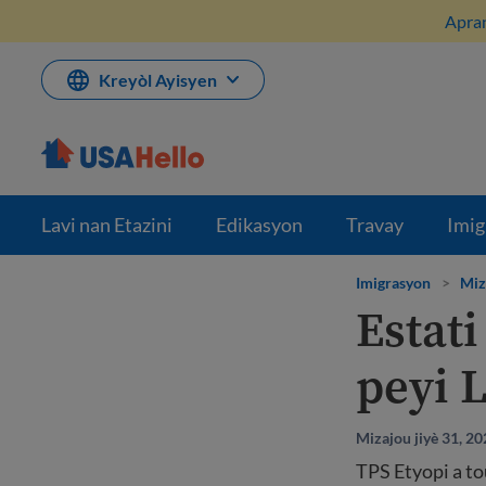
Ale
Apran
nan
kontni
Kreyòl Ayisyen
Lavi nan Etazini
Edikasyon
Travay
Imig
Imigrasyon
>
Miz
Estat
peyi L
Mizajou jiyè 31, 2
TPS Etyopi a to