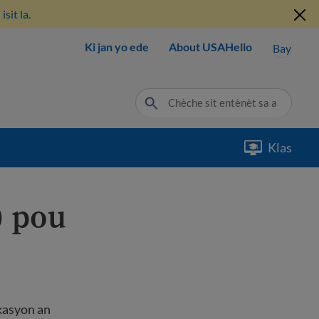
sit la.
Ki jan yo ede
About USAHello
Bay
Klas
) pou
okasyon an