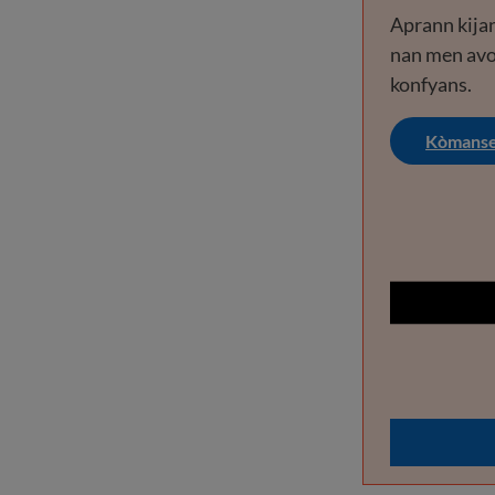
Aprann kija
nan men avo
konfyans.
Kòmans