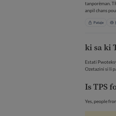
tanporèman. TPS
anpil chans pou
Pataje
ki sa ki
Estati Pwoteksy
Ozetazini si li 
Is TPS fo
Yes, people fro