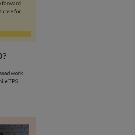
e forward
t case for
D?
based work
hile TPS