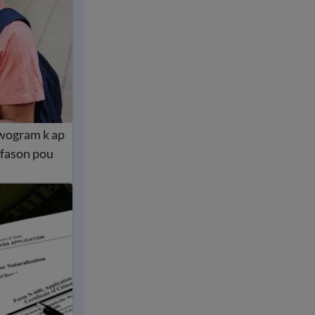
pwogram k ap
 fason pou