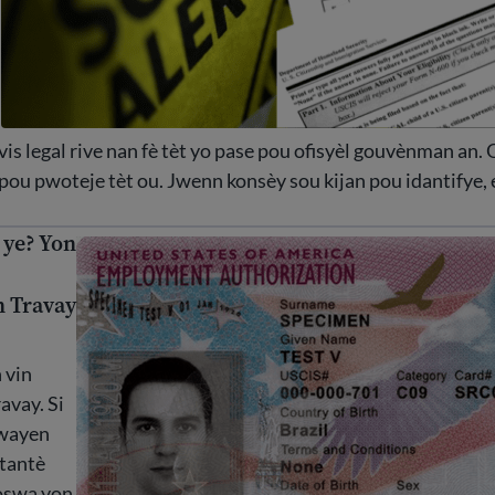
èvis legal rive nan fè tèt yo pase pou ofisyèl gouvènman an.
pou pwoteje tèt ou. Jwenn konsèy sou kijan pou idantifye, 
 ye? Yon
e? Yon gid pou Otorizasyon Travay Etazini
n Travay
 vin
avay. Si
twayen
tantè
oswa yon