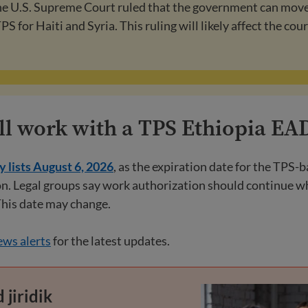
the U.S. Supreme Court ruled that the government can mov
S for Haiti and Syria. This ruling will likely affect the cour
.
ill work with a TPS Ethiopia EA
 lists August 6, 2026
, as the expiration date for the TPS-
n. Legal groups say work authorization should continue w
This date may change.
ws alerts
for the latest updates.
 jiridik