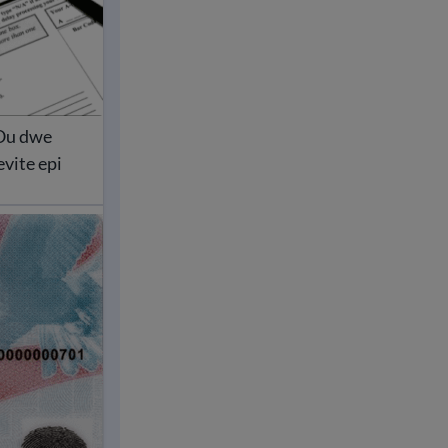
 Ou dwe
evite epi