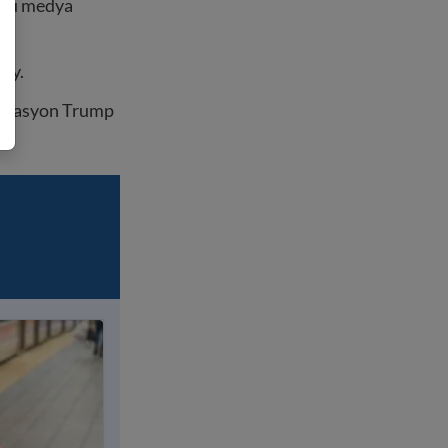
 sou medya
ety.
strasyon Trump