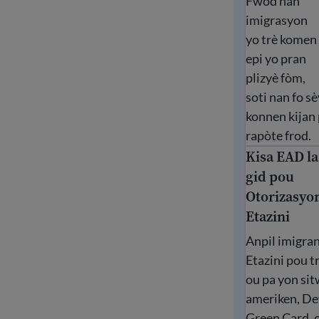
Fwod nan
imigrasyon
yo trè komen
epi yo pran
plizyè fòm,
soti nan fo s
konnen kijan 
rapòte frod.
Kisa EAD la
Kisa EAD la y
gid pou
Otorizasyo
Etazini
Anpil imigran
Etazini pou tr
ou pa yon si
ameriken, De
Green Card, 