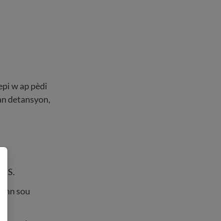
 epi w ap pèdi
nan detansyon,
 U.S.
rann sou