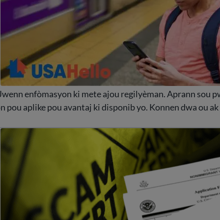
 Jwenn enfòmasyon ki mete ajou regilyèman. Aprann sou 
son pou aplike pou avantaj ki disponib yo. Konnen dwa ou ak
vite frod ak frod imigrasyon komen yo