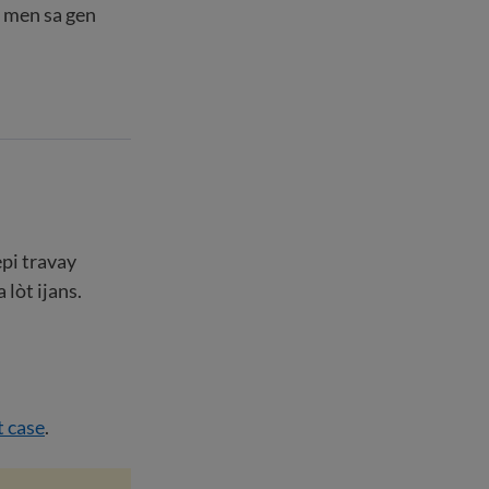
, men sa gen
pi travay
 lòt ijans.
t case
.