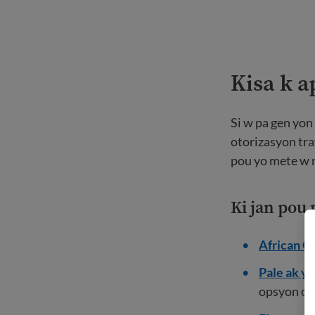
Kisa k a
Si w pa gen yon 
otorizasyon tra
pou yo mete w 
Ki jan pou
African C
Pale ak y
opsyon ou