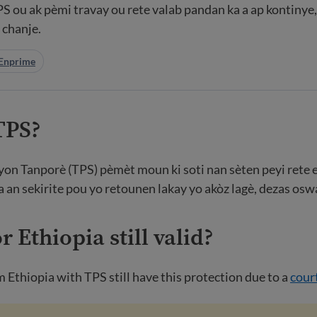
 ou ak pèmi travay ou rete valab pandan ka a ap kontinye
 chanje.
Enprime
 TPS?
on Tanporè (TPS) pèmèt moun ki soti nan sèten peyi rete e
pa an sekirite pou yo retounen lakay yo akòz lagè, dezas oswa
r Ethiopia still valid?
m Ethiopia with TPS still have this protection due to a
cour