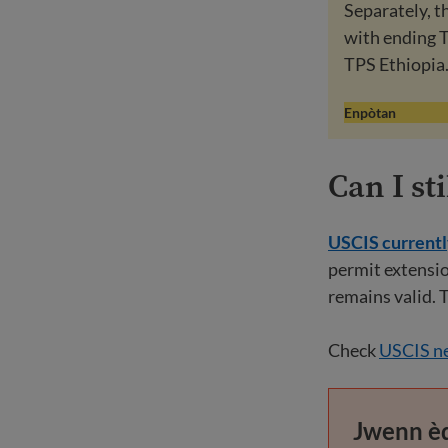
Separately, 
with ending TP
TPS Ethiopia
Enpòtan
Can I st
USCIS currently
permit extensio
remains valid. 
Check
USCIS ne
Jwenn èd