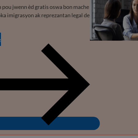
n pou jwenn èd gratis oswa bon mache
ka imigrasyon ak reprezantan legal de
e