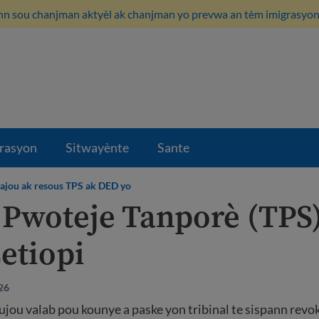
n sou chanjman aktyèl ak chanjman yo prevwa an tèm imigrasyon i
rasyon
Sitwayènte
Sante
ajou ak resous TPS ak DED yo
i Pwoteje Tanporè (TPS
etiopi
026
ujou valab pou kounye a paske yon tribinal te sispann rev