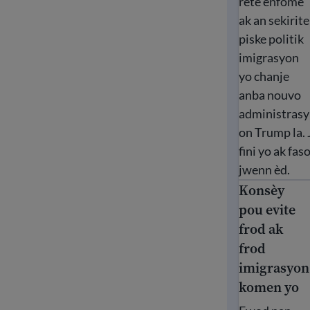
rete enfòme
ak an sekirite
piske politik
imigrasyon
yo chanje
anba nouvo
administrasy
on Trump la.
fini yo ak fa
jwenn èd.
Konsèy
Konsèy pou e
pou evite
frod ak
frod
imigrasyon
komen yo