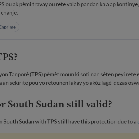
 ou ak pèmi travay ou rete valab pandan ka a ap kontinye
 chanje.
Enprime
 TPS?
on Tanporè (TPS) pèmèt moun ki soti nan sèten peyi rete e
pa an sekirite pou yo retounen lakay yo akòz lagè, dezas oswa
or South Sudan still valid?
m South Sudan with TPS still have this protection due to a