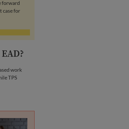
e forward
t case for
n EAD?
based work
hile TPS