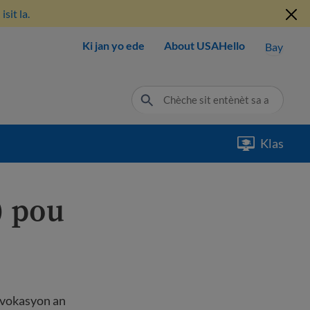
sit la.
Ki jan yo ede
About USAHello
Bay
Klas
) pou
revokasyon an