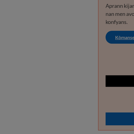
Aprann kija
nan men avo
konfyans.
Kòmans