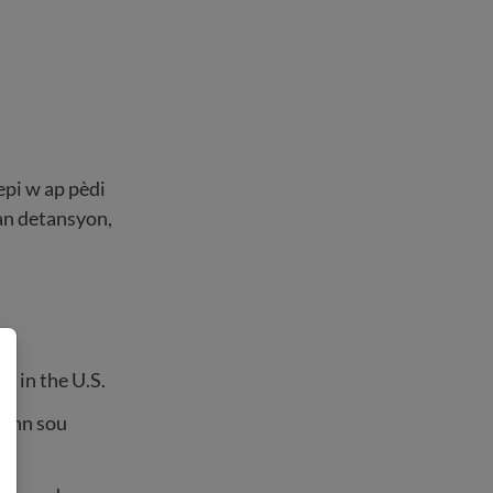
 epi w ap pèdi
nan detansyon,
s in the U.S.
rann sou