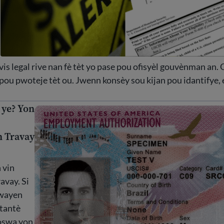
èvis legal rive nan fè tèt yo pase pou ofisyèl gouvènman an.
pou pwoteje tèt ou. Jwenn konsèy sou kijan pou idantifye, 
 ye? Yon
e? Yon gid pou Otorizasyon Travay Etazini
n Travay
 vin
avay. Si
twayen
tantè
oswa yon