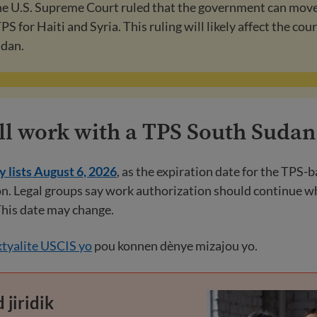
the U.S. Supreme Court ruled that the government can mov
S for Haiti and Syria. This ruling will likely affect the cour
udan.
ill work with a TPS South Suda
 lists August 6, 2026
, as the expiration date for the TPS-
n. Legal groups say work authorization should continue w
This date may change.
ktyalite USCIS yo
pou konnen dènye mizajou yo.
 jiridik