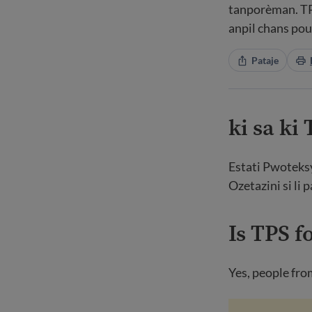
tanporèman. TPS
anpil chans pou
Pataje
ki sa ki
Estati Pwoteksy
Ozetazini si li 
Is TPS f
Yes, people fro