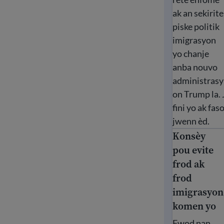
ak an sekirite
piske politik
imigrasyon
yo chanje
anba nouvo
administrasy
on Trump la.
fini yo ak fa
jwenn èd.
Konsèy
Konsèy pou e
pou evite
frod ak
frod
imigrasyon
komen yo
Fwod nan