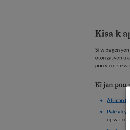
Kisa k a
Si w pa gen yon 
otorizasyon tra
pou yo mete w 
Ki jan pou
African C
Pale ak y
opsyon ou