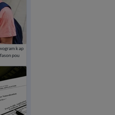
pwogram k ap
 fason pou