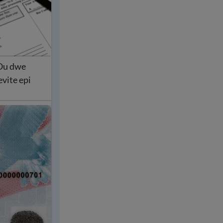
 Ou dwe
evite epi