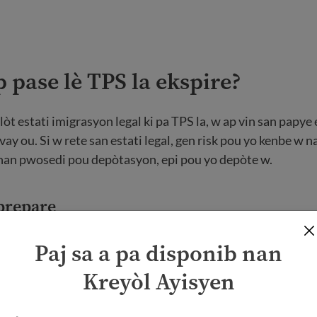
p pase lè TPS la ekspire?
lòt estati imigrasyon legal ki pa TPS la, w ap vin san papye
vay ou. Si w rete san estati legal, gen risk pou yo kenbe w 
nan pwosedi pou depòtasyon, epi pou yo depòte w.
 prepare
ommunities Together
offers legal help to African immigrant
Paj sa a pa disponib nan
on avoka imigrasyon.
Li enpòtan pou chèche èd legal epi ap
Kreyòl Ayisyen
 genyen pou rete Ozetazini.