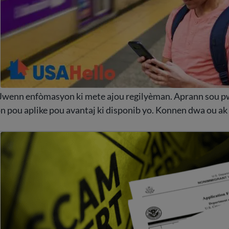
 Jwenn enfòmasyon ki mete ajou regilyèman. Aprann sou 
son pou aplike pou avantaj ki disponib yo. Konnen dwa ou ak
vite frod ak frod imigrasyon komen yo