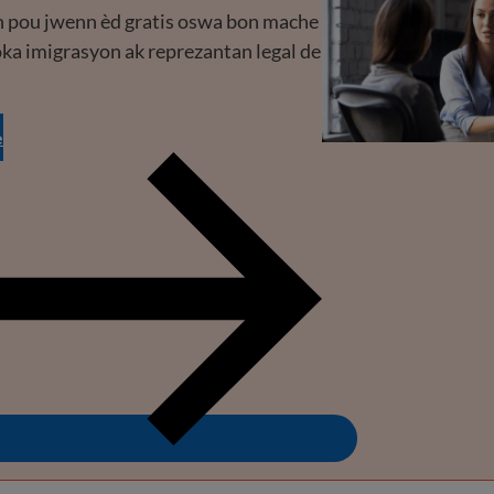
n pou jwenn èd gratis oswa bon mache
ka imigrasyon ak reprezantan legal de
e