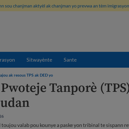
n sou chanjman aktyèl ak chanjman yo prevwa an tèm imigrasyon i
rasyon
Sitwayènte
Sante
ajou ak resous TPS ak DED yo
i Pwoteje Tanporè (TPS
oudan
026
toujou valab pou kounye a paske yon tribinal te sispann 