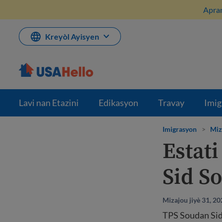
Ale
Apran
nan
kontni
Kreyòl Ayisyen
Lavi nan Etazini
Edikasyon
Travay
Imig
Imigrasyon
>
Miz
Estat
Sid S
Mizajou jiyè 31, 2
TPS Soudan Sid 