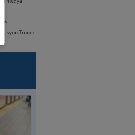
 sou medya
ety.
strasyon Trump