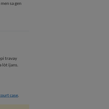
, men sa gen
pi travay
 lòt ijans.
court case
.