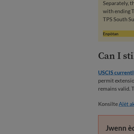
Separately, 
with ending TP
TPS South S
Enpòtan
Can I st
USCIS currently
permit extensio
remains valid. 
Konsilte
Alèt a
Jwenn èd