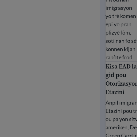
imigrasyon
yo trè komen
epi yo pran
plizyè fòm,
soti nan fo s
konnen kijan 
rapòte frod.
Kisa EAD la
Kisa EAD la y
gid pou
Otorizasyo
Etazini
Anpil imigran
Etazini pou tr
ou pa yon si
ameriken, De
Green Card, 