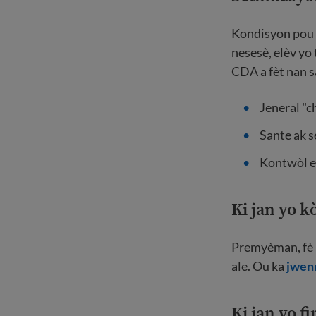
Kondisyon pou s
nesesè, elèv y
CDA a fèt nan s
Jeneral "
Sante ak s
Kontwòl e
Ki jan yo 
Premyèman, fè r
ale. Ou ka
jwenn
Ki jan yo f