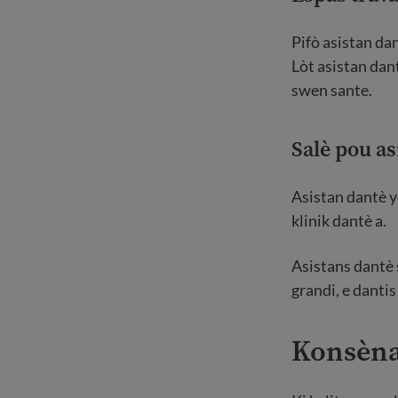
Pifò asistan dan
Lòt asistan dant
swen sante.
Salè pou as
Asistan dantè y
klinik dantè a.
Asistans dantè 
grandi, e danti
Konsèn