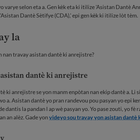
yo varye selon eta a. Gen kèk eta ki itilize 'Asistan Dantè An
e 'Asistan Dantè Sètifye (CDA),' epi gen kèk ki itilize lòt tèm.
ay la
n nan travay asistan dantè ki anrejistre?
sistan dantè ki anrejistre
tè ki anrejistre se yon manm enpòtan nan ekip dantè a. Li s
o a. Asistan dantè yo pran randevou pou pasyan yo epi ke
e dantis la pandan l ap wè pasyan yo. Yo pase zouti, yo fè r
yan an alèz. Gade yon
videyo sou travay yon asistan dantè k
ay