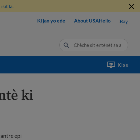
sit la.
Ki jan yo ede
About USAHello
Bay
Klas
ntè ki
 antre epi