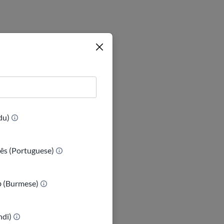
yan ki ka pè,
èz."
tè
(Urdu)
ês (Portuguese)
ာ (Burmese)
indi)