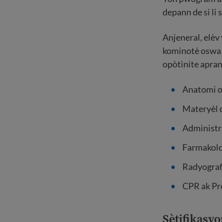
depann de si li
Anjeneral, elèv
kominotè oswa n
opòtinite apran
Anatomi o
Materyèl 
Administr
Farmakolo
Radyograf
CPR ak P
Sètifikasy