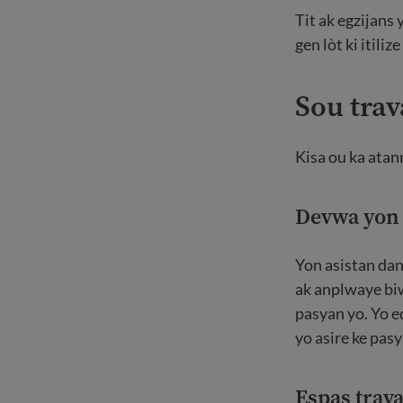
Tit ak egzijans 
gen lòt ki itiliz
Sou trav
Kisa ou ka atan
Devwa yon a
Yon asistan dan
ak anplwaye biw
pasyan yo. Yo ed
yo asire ke pas
Espas trav