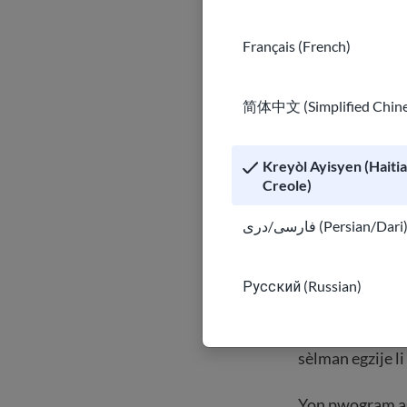
kapasite p
Français (French)
Antanke imigran
ou yo se yon gw
简体中文 (Simplified Chine
byen pale de an
Jwenn k
Kreyòl Ayisyen (Haiti
Creole)
Ki fòmasyon, sè
فارسی/دری (Persian/Dari
Fòmasyon p
Русский (Russian)
Règ lisans yo va
sèlman egzije l
Yon pwogram as