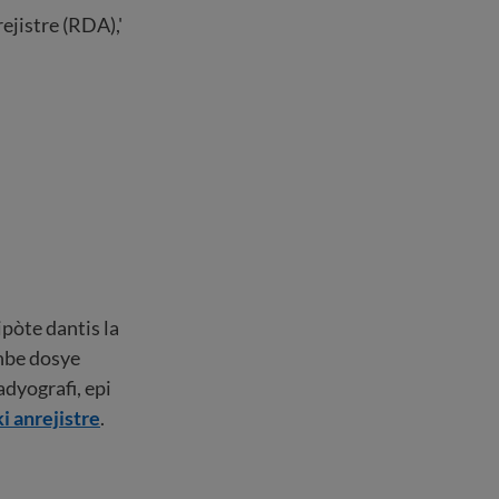
rejistre (RDA),'
ipòte dantis la
nbe dosye
adyografi, epi
i anrejistre
.