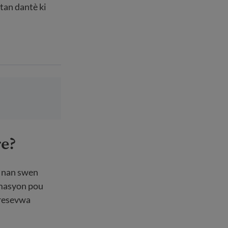
tan dantè ki
re?
k nan swen
òmasyon pou
u resevwa