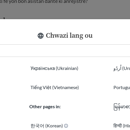
i fè yon bon asistan dantè ki anrejistre?
ta dwe genyen
Chwazi lang ou
an pou ede pasyan yo gen yon bon eksperyans. Gen kèk pas
bezwen fè yo santi yo alèz. Yo rele sa gen yon "bon fason ch
s kominikasyon pou travay ansanm ak dantis ak administra
pwofesyonèl men jantiyès ak pasyan yo.
Українська (Ukrainian)
اُردُو 
 w ap bezwen
Tiếng Việt (Vietnamese)
Portugu
 administratif
Other pages in:
မြန်မာစ
u byen anrejistre istwa medikal
ou pran radyografi
한국어 (Korean)
हिन्दी (H