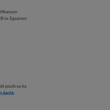
tifikasyon
NB la. Egzamen
òl posib ou ka
an dantè
.