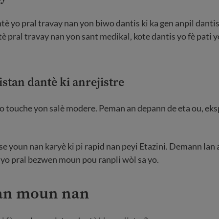
tè yo pral travay nan yon biwo dantis ki ka gen anpil danti
è pral travay nan yon sant medikal, kote dantis yo fè pati 
istan dantè ki anrejistre
o touche yon salè modere. Peman an depann de eta ou, eks
se youn nan karyè ki pi rapid nan peyi Etazini. Demann lan
s yo pral bezwen moun pou ranpli wòl sa yo.
an moun nan