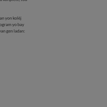
an yon kolèj
wogram yo bay
van gen ladan: