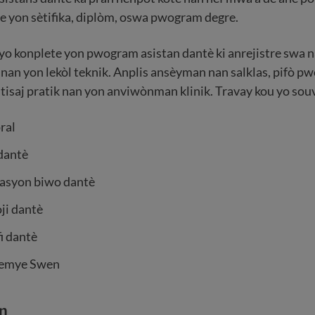
 se yon sètifika, diplòm, oswa pwogram degre.
 yo konplete yon pwogram asistan dantè ki anrejistre swa n
an yon lekòl teknik. Anplis ansèyman nan salklas, pifò p
tisaj pratik nan yon anviwònman klinik. Travay kou yo sou
ral
dantè
asyon biwo dantè
ji dantè
i dantè
remye Swen
on