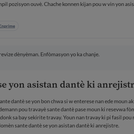
npil pozisyon ouvè. Chache konnen kijan pou w vin yon asis
Enprime
e revize dènyèman. Enfòmasyon yo ka chanje.
 se yon asistan dantè ki anrejist
sante dantè se yon bon chwa si w enterese nan ede moun a
s demann pou travayè sante dantè pase moun ki resevwa f
idonk sa bay sekirite travay. Youn nan travay ki pi fasil po
mèn sante dantè se yon asistan dantè ki anrejistre.