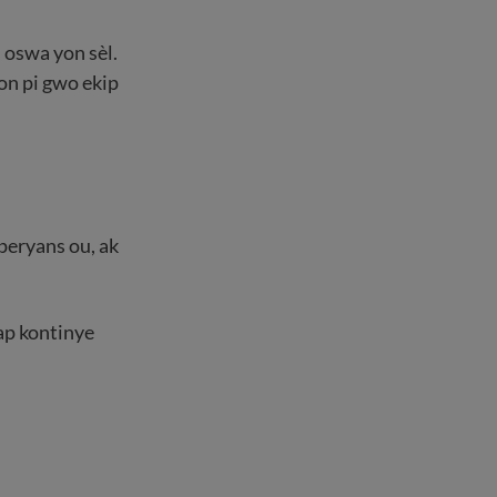
s oswa yon sèl.
yon pi gwo ekip
peryans ou, ak
 ap kontinye