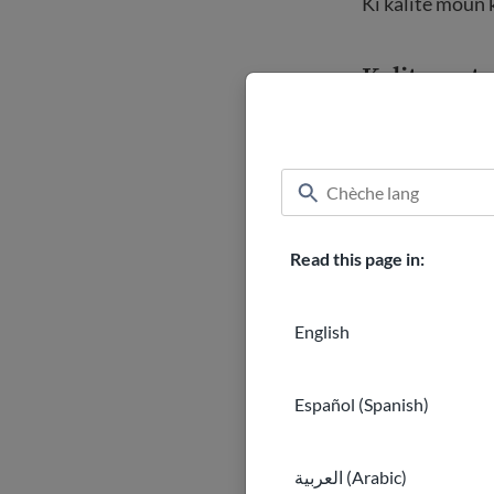
Ki kalite moun k
Kalite ou 
Konnen kij
kidonk ou 
Bon ladrè
Kominike 
Read this page in:
Konpetans
English
konpetans
Español (Spanish)
abilite po
kapasite p
العربية (Arabic)