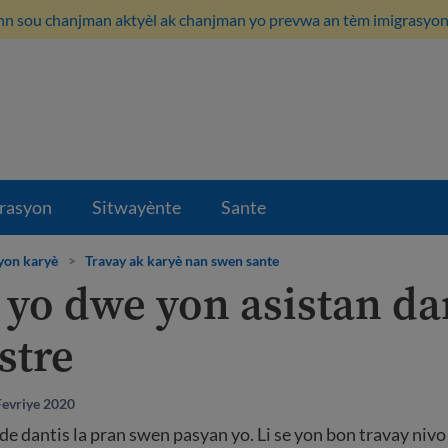
n sou chanjman aktyèl ak chanjman yo prevwa an tèm imigrasyon i
rasyon
Sitwayènte
Sante
yon karyè
>
Travay ak karyè nan swen sante
 yo dwe yon asistan da
stre
Fevriye 2020
de dantis la pran swen pasyan yo. Li se yon bon travay nivo