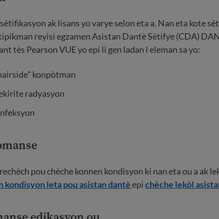
ètifikasyon ak lisans yo varye selon eta a. Nan eta kote sè
o tipikman reyisi egzamen Asistan Dantè Sètifye (CDA) DA
ant tès Pearson VUE yo epi li gen ladan l eleman sa yo:
chairside" konpòtman
ekirite radyasyon
nfeksyon
kòmanse
echèch pou chèche konnen kondisyon ki nan eta ou a ak lek
 kondisyon leta pou asistan dantè
epi
chèche lekòl asist
inanse edikasyon ou