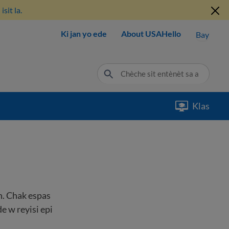
sit la.
Ki jan yo ede
About USAHello
Bay
Klas
n. Chak espas
e w reyisi epi