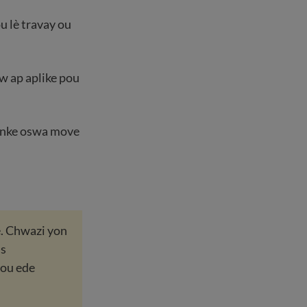
u lè travay ou
 w ap aplike pou
manke oswa move
è. Chwazi yon
is
 ou ede