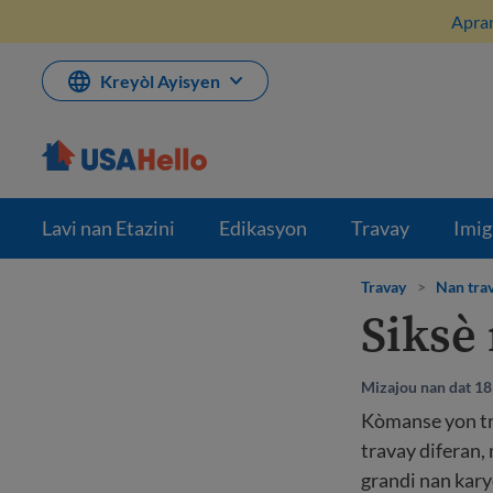
Ale
Apran
nan
kontni
Kreyòl Ayisyen
Lavi nan Etazini
Edikasyon
Travay
Imig
Travay
>
Nan tra
Siksè
Mizajou nan dat 1
Kòmanse yon tra
travay diferan,
grandi nan kary