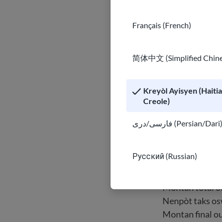
Gen kèk trava
ap pale sou k
Français (French)
ka amelyore. 
简体中文 (Simplified Chine
Resevwa
Kreyòl Ayisyen (Haiti
Creole)
Ozetazini, pifò
konnen konbyen 
فارسی/دری (Persian/Dari
semèn, men gen
Русский (Russian)
Lè ou resevwa 
papye oubyen an
Montan total ou
Nenpòt taks osw
Montan final ou