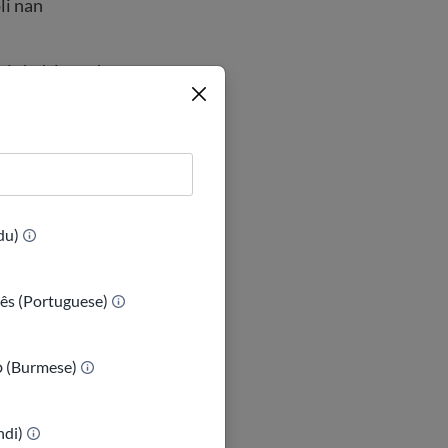
li nan
vi chak jou ede
 pè mande èd
u itilize imèl,
 epi reponn lè
(Urdu)
yans nan espas
ês (Portuguese)
 pa ka rezoud
ာ (Burmese)
indi)