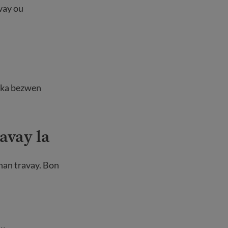
vay ou
u ka bezwen
avay la
 nan travay. Bon