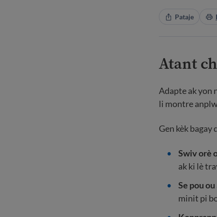
Pataje
Atant ch
Adapte ak yon n
li montre anplw
Gen kèk bagay d
Swiv orè 
ak ki lè tr
Se pou ou 
minit pi b