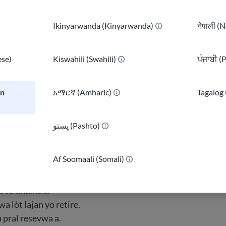
y ki pral gen
evalyasyon pèfòmans
. Sa yo se reyinyon kote
ijan w ap fè. Revi yo se yon chans pou w aprann sa w ap fè b
Ikinyarwanda (Kinyarwanda)
नेपाली (N
Pran nòt, poze kesyon, epi sèvi ak fidbak yo pou amelyore t
se)
Kiswahili (Swahili)
ਪੰਜਾਬੀ (
 lajan
an
አማርኛ (Amharic)
Tagalog 
 travay yo peye swa
pa èdtan
oswa ak yon
salè
fiks. Ou ta d
lajan ou touche ak konbyen fwa y ap peye ou. Anpil travay
پښتو (Pashto)
)
 kèk ki peye chak semèn oswa chak mwa.
Af Soomaali (Somali)
peman an, anjeneral ou ap resevwa yon
fichye peman
. Se y
 liy ki montre:
 te touche a.
a lòt lajan yo retire.
 pral resevwa a.