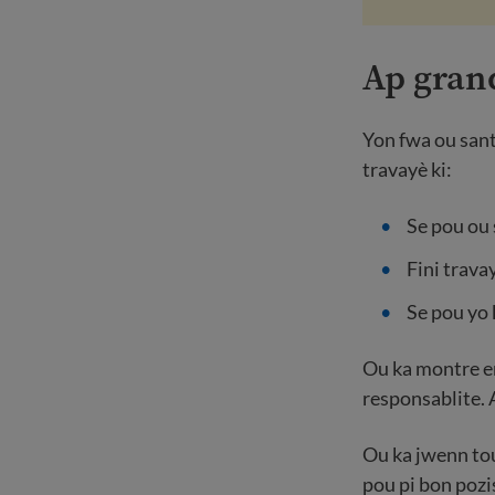
Ap gran
Yon fwa ou sant
travayè ki:
Se pou ou 
Fini trava
Se pou yo 
Ou ka montre en
responsablite. 
Ou ka jwenn t
pou pi bon poz