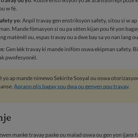
travay ou yo
: Koute enstriksyon yo ak atansyon epi poze k
ou w fè.
afety yo
: Anpil travay gen enstriksyon safety, sitou si w ap
an. Mande fòmasyon si ou pa sèten kijan pou fè yon bagay
ang matènèl ou, espas travay ou a dwe bay sa yo nan lang ou
en
: Gen kèk travay ki mande inifòm oswa ekipman safety. B
ak pwofesyonèl.
è yo ap mande nimewo Sekirite Sosyal ou oswa otorizasyon
manse.
Aprann plis bagay sou dwa ou genyen pou travay
.
nje
wen manke travay paske ou malad oswa ou gen yon ijans fa