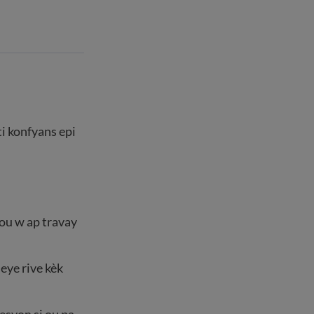
i konfyans epi
jou w ap travay
seye rive kèk