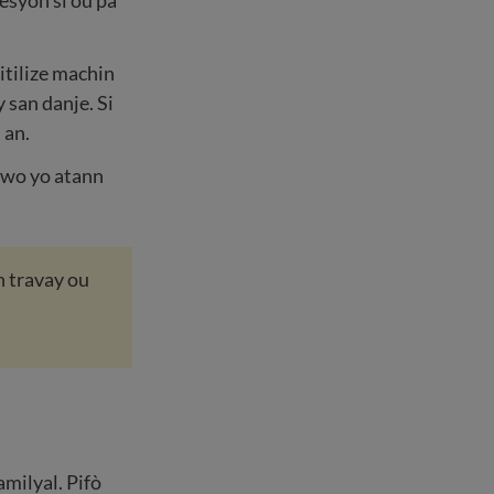
esyon si ou pa
 itilize machin
 san danje. Si
 an.
iwo yo atann
 travay ou
milyal. Pifò