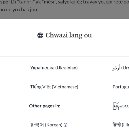
spè:
Di "tanpri" ak "mèsi", salye kòlèg travay yo, epi rete po
n ou yo chak jou.
 koze:
Konvèsasyon kout ak amikal sou tan an, espò oswa la
 anbyans konfòtab.
Chwazi lang ou
ekip:
Se pou nou dispoze ede lòt moun lè sa nesesè, epi pa
u.
uti kominikasyon nan espas travay la:
Aprann kijan travay o
reyinyon pou pataje enfòmasyon. Fè atansyon ak fidbak yo,
Українська (Ukrainian)
اُردُو 
w.
n konseye:
Si posib, kontakte yon moun ki gen plis eksper
Tiếng Việt (Vietnamese)
Portugu
ki ka reponn kesyon epi ba ou konsèy.
i avèk kalm:
Si gen dezakò, eseye rete respekte moun. Si ou
Other pages in:
မြန်မာစ
an, mande sipèvizè ou pou èd.
한국어 (Korean)
हिन्दी (H