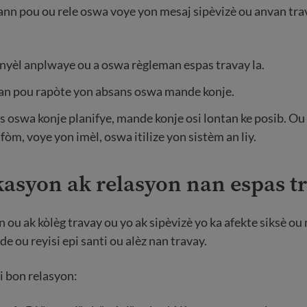
nn pou ou rele oswa voye yon mesaj sipèvizè ou anvan tra
nyèl anplwaye ou a oswa règleman espas travay la.
an pou rapòte yon absans oswa mande konje.
 oswa konje planifye, mande konje osi lontan ke posib. O
 fòm, voye yon imèl, oswa itilize yon sistèm an liy.
asyon ak relasyon nan espas tr
 ou ak kòlèg travay ou yo ak sipèvizè yo ka afekte siksè ou
e ou reyisi epi santi ou alèz nan travay.
i bon relasyon: