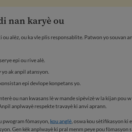
di nan karyè ou
i ou alèz, ou ka vle plis responsablite. Patwon yo souvan a
serye epi ou rive alè.
y yo ak anpil atansyon.
konsistan epi devlope konpetans yo.
terè ou nan kwasans lè w mande sipèvizè w la kijan pou w 
Anpil anplwayè respekte travayè ki anvi aprann.
ou pwogram fòmasyon,
kou anglè
, oswa kou sètifikasyon ki 
isyon. Gen kèk anplwayè ki pral menm peye pou fòmasyon s