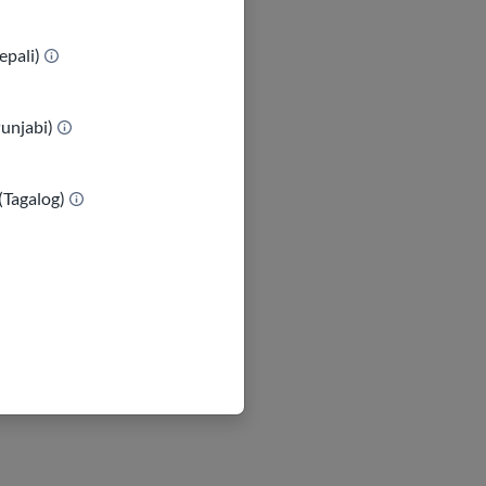
 sipèvizè w la
yen ak kote ou
epali)
ravay ou.
Punjabi)
(Tagalog)
we toujou
 peye chak de
on dosye sou