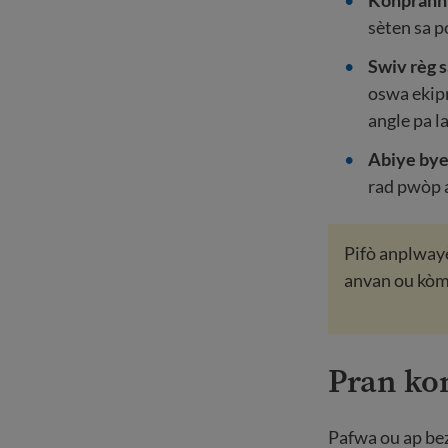
Konprann 
sèten sa p
Swiv règ s
oswa ekipm
angle pa l
Abiye by
rad pwòp 
Pifò anplway
anvan ou kò
Pran ko
Pafwa ou ap bez