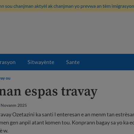
n sou chanjman aktyèl ak chanjman yo prevwa an tèm imigrasyon i
rasyon
Sitwayènte
Sante
vay ou
 nan espas travay
8 Novanm 2025
vay Ozetazini ka santi l enteresan e an menm tan estrèsa
 men gen anpil atant komen tou. Konprann bagay sa yo ka ed
è w.