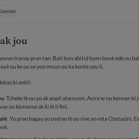
Enprime
ak jou
ouvo travay pran tan. Bati bon abitid byen bonè ede ou bat
ayè ou ke ou se yon moun ou ka konte sou li.
ebaz ki enkli:
ou
: Tcheke lè ou yo ak anpil atansyon. Asire w ou konnen ki 
avay ou kòmanse ak ki lè li fini.
alè
: Yo pran bagay yo oserye lè ou rive an reta Ozetazini. E
onè.