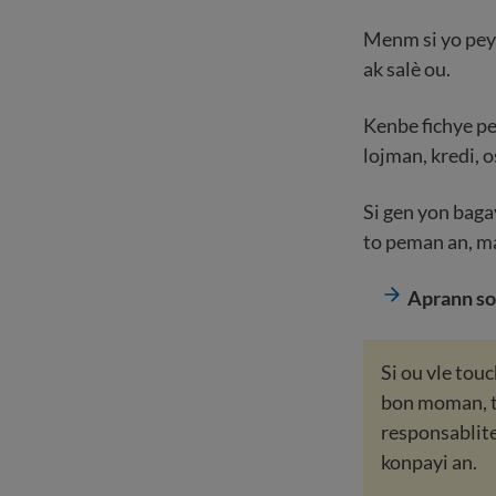
Menm si yo peye
ak salè ou.
Kenbe fichye pem
lojman, kredi, o
Si gen yon baga
to peman an, ma
Aprann s
Si ou vle tou
bon moman, t
responsablite
konpayi an.