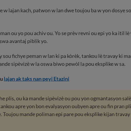
 w lajan kach, patwon w lan dwe toujou ba w yon dosye so
an ou yo pou achiv ou. Yo se prèv revni ou epi yo ka itil lè
swa avantaj piblik yo.
y sou fichye peman w lan ki pa kòrèk, tankou lè travay ki 
nde sipèvizè w la oswa biwo pewòl la pou eksplike w sa.
ou
lajan ak taks nan peyi Etazini
che plis, ou ka mande sipèvizè ou pou yon ogmantasyon sal
ankou apre yon bon evalyasyon oubyen apre ou fin pran pl
. Toujou mande poliman epi pare pou eksplike kijan travay