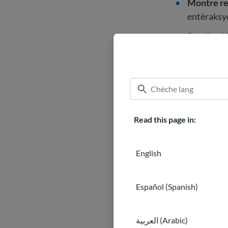
Montre re
entèraksyo
Pratike ti
kreye yon
Travay an 
pou tèt no
Sèvi ak zo
tèks oswa 
Read this page in:
yo mande 
Jwenn yo
English
travay ou 
Jere konfl
Español (Spanish)
pwoblèm n
العربية (Arabic)