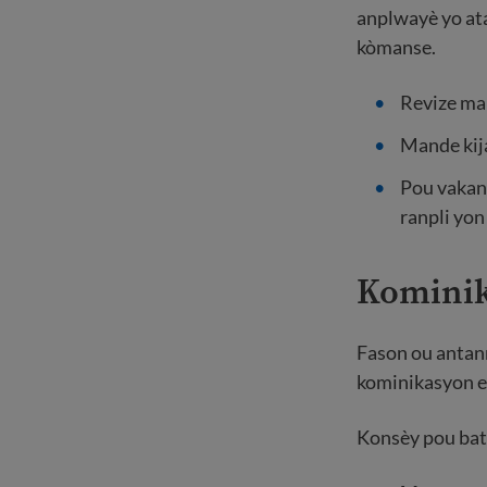
anplwayè yo ata
kòmanse.
Revize ma
Mande kij
Pou vakans
ranpli yon
Kominik
Fason ou antann
kominikasyon ed
Konsèy pou bat