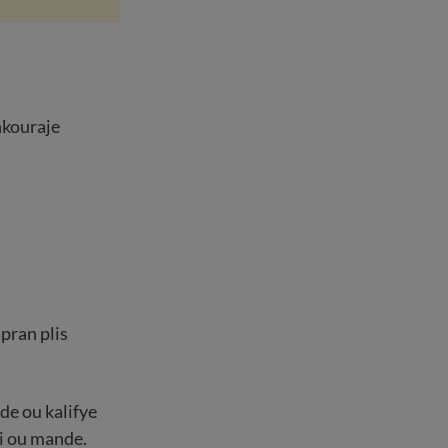
nkouraje
pran plis
ede ou kalifye
i ou mande.