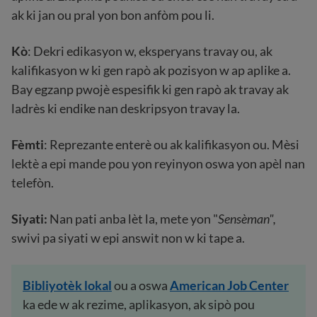
ak ki jan ou pral yon bon anfòm pou li.
Kò
: Dekri edikasyon w, eksperyans travay ou, ak
kalifikasyon w ki gen rapò ak pozisyon w ap aplike a.
Bay egzanp pwojè espesifik ki gen rapò ak travay ak
ladrès ki endike nan deskripsyon travay la.
Fèmti
: Reprezante enterè ou ak kalifikasyon ou. Mèsi
lektè a epi mande pou yon reyinyon oswa yon apèl nan
telefòn.
Siyati:
Nan pati anba lèt la, mete yon "
Sensèman",
swivi pa siyati w epi answit non w ki tape a.
Bibliyotèk
lokal
ou a oswa
American Job Center
ka ede w ak rezime, aplikasyon, ak sipò pou