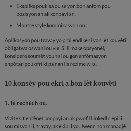
Eksplike poukisa ou se yon bon anfòm pou
pozisyon an ak konpayi an.
Montre style kominikasyon ou.
Aplikasyon pou travay yo pral endike si yon lèt kouvèti
obligatwa oswa si ou vle. Si li make opsyonèl,
konsidere soumèt youn si ou gen enfòmasyon
enpòtan pou ofri ki pa nan lis rezime w la.
10 konsèy pou ekri a
bon lèt kouvèti
1. fè rechèch ou.
Vizite sit entènèt konpayi an ak pwofil LinkedIn epi li
sou misyon li, travay, ak ekip li yo. Jwenn non manadjè