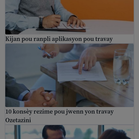
Kijan pou ranpli aplikasyon pou travay
10 konsèy rezime pou jwenn yon travay Ozetazini
10 konsèy rezime pou jwenn yon travay
Ozetazini
Kreye yon lis referans pwofesyonèl pou aplikasyon pou 