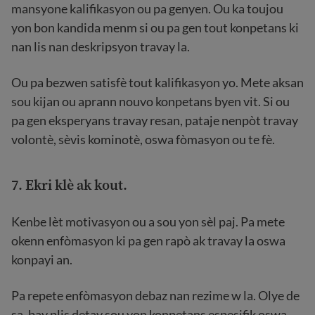
mansyone kalifikasyon ou pa genyen. Ou ka toujou
yon bon kandida menm si ou pa gen tout konpetans ki
nan lis nan deskripsyon travay la.
Ou pa bezwen satisfè tout kalifikasyon yo. Mete aksan
sou kijan ou aprann nouvo konpetans byen vit. Si ou
pa gen eksperyans travay resan, pataje nenpòt travay
volontè, sèvis kominotè, oswa fòmasyon ou te fè.
7. Ekri klè ak kout.
Kenbe lèt motivasyon ou a sou yon sèl paj. Pa mete
okenn enfòmasyon ki pa gen rapò ak travay la oswa
konpayi an.
Pa repete enfòmasyon debaz nan rezime w la. Olye de
sa, bay plis detay sou yon konpetans espesifik oswa