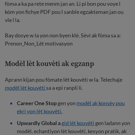
fòma a ka pa rete menm jan an. Li pi bon pou voye l
kòm yon fichye PDF pou l sanble egzakteman jan ou
vle l la.
Bay dosye w la yon non byen klè. Sèvi ak fòma sa a:
Prenon_Non_Lèt motivasyon
Modèl lèt kouvèti ak egzanp
Aprann kijan pou fòmate lèt kouvèti w la. Telechaje
modèl lèt kouvèti
sa a epi ranpli li.
Career One Stop
gen yon
modèl ak konsèy pou
ekri yon lèt kouvèti.
Upwardly Global a
gid lèt kouvèti
gen ladann yon
modèl, echantiyon lèt kouvèti, kesyon pratik, ak