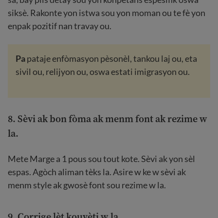
siksè. Rakonte yon istwa sou yon moman ou te fè yon
enpak pozitif nan travay ou.
Pa
pataje enfòmasyon pèsonèl, tankou laj ou, eta
sivil ou, relijyon ou, oswa estati imigrasyon ou.
8. Sèvi ak bon fòma ak menm font ak rezime w
la.
Mete Marge a 1 pous sou tout kote. Sèvi ak yon sèl
espas. Agòch aliman tèks la. Asire w ke w sèvi ak
menm style ak gwosè font sou rezime w la.
9. Corrige lèt kouvèti w la.