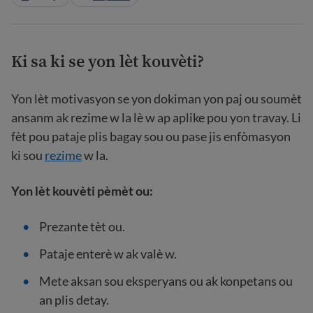
Ki sa ki se yon lèt kouvèti?
Yon lèt motivasyon se yon dokiman yon paj ou soumèt
ansanm ak rezime w la lè w ap aplike pou yon travay. Li
fèt pou pataje plis bagay sou ou pase jis enfòmasyon
ki sou
rezime
w la.
Yon lèt kouvèti pèmèt ou:
Prezante tèt ou.
Pataje enterè w ak valè w.
Mete aksan sou eksperyans ou ak konpetans ou
an plis detay.