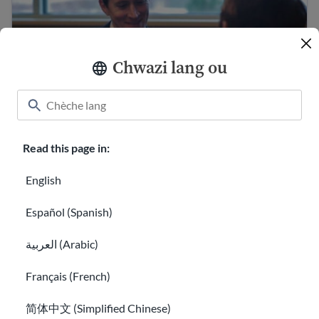
Chwazi lang ou
Kreye yon lis referans pwofesyonèl pou
Read this page in:
aplikasyon pou travay
Prepare pou yon entèvyou travay
English
Español (Spanish)
العربية (Arabic)
Français (French)
简体中文 (Simplified Chinese)