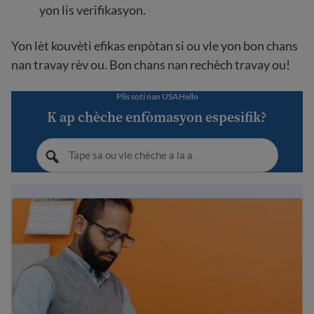
yon lis verifikasyon.
Yon lèt kouvèti efikas enpòtan si ou vle yon bon chans
nan travay rèv ou. Bon chans nan rechèch travay ou!
Plis soti nan USAHello
K ap chèche enfòmasyon espesifik?
Kijan pou ranpli aplikasyon pou travay