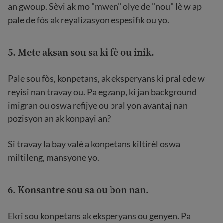
an gwoup. Sèvi ak mo "mwen" olye de "nou" lè w ap
pale de fòs ak reyalizasyon espesifik ou yo.
5. Mete aksan sou sa ki fè ou inik.
Pale sou fòs, konpetans, ak eksperyans ki pral ede w
reyisi nan travay ou. Pa egzanp, ki jan background
imigran ou oswa refijye ou pral yon avantaj nan
pozisyon an ak konpayi an?
Si travay la bay valè a konpetans kiltirèl oswa
miltileng, mansyone yo.
6. Konsantre sou sa ou bon nan.
Ekri sou konpetans ak eksperyans ou genyen. Pa