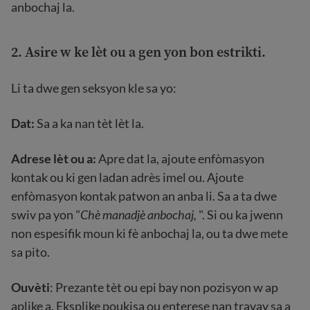
anbochaj la.
2. Asire w ke lèt ou a gen yon bon estrikti.
Li ta dwe gen seksyon kle sa yo:
Dat:
Sa a ka nan tèt lèt la.
Adrese lèt ou a:
Apre dat la, ajoute enfòmasyon
kontak ou ki gen ladan adrès imel ou. Ajoute
enfòmasyon kontak patwon an anba li. Sa a ta dwe
swiv pa yon "
Chè manadjè anbochaj,
". Si ou ka jwenn
non espesifik moun ki fè anbochaj la, ou ta dwe mete
sa pito.
Ouvèti
: Prezante tèt ou epi bay non pozisyon w ap
aplike a. Eksplike poukisa ou enterese nan travay sa a