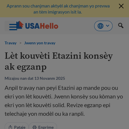
Aprann sou chanjman aktyèl ak chanjman yo prevwa
an tèm imigrasyon isit la.
Ale
nan
Travay
>
Jwenn yon travay
kontni
Lèt kouvèti Etazini konsèy
ak egzanp
Mizajou nan dat 13 Novanm 2025
Anpil travay nan peyi Etazini ap mande pou ou
ekri yon lèt kouvèti. Jwenn konsèy sou kòman yo
ekri yon lèt kouvèti solid. Revize egzanp epi
telechaje yon modèl ou ka ranpli.
Pataje
Enprime