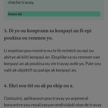
chèche travay.
Jwenn èd
3. Di yo ou konprann sa konpayi an fè epi
poukisa ou renmen yo.
Li enpòtan pou montre ou te fè rechèch ou epi ou
abitye ak kilti konpayi an. Eksplike sa ou renmen nan
konpayi an ak poukisa ou vle travay avèk yo. Pale sou
valè ak objektif ou pataje ak konpayi an.
4. Ekri sou tèt ou ak pa ekip ou a.
Ozetazini, aplikasyon pou travay yo anjeneral
konsantre sou reyalizasyon endividyèl olye de travay