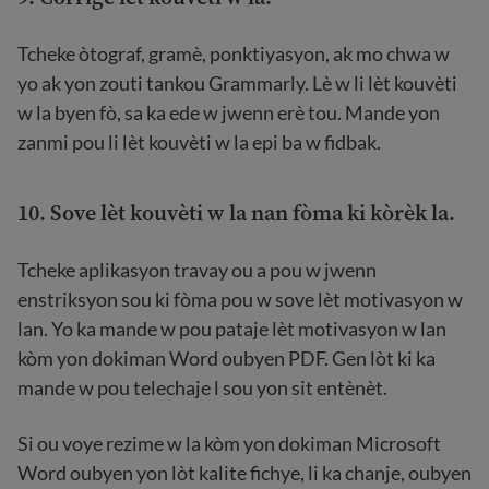
Tcheke òtograf, gramè, ponktiyasyon, ak mo chwa w
yo ak yon zouti tankou Grammarly. Lè w li lèt kouvèti
w la byen fò, sa ka ede w jwenn erè tou. Mande yon
zanmi pou li lèt kouvèti w la epi ba w fidbak.
10. Sove lèt kouvèti w la nan fòma ki kòrèk la.
Tcheke aplikasyon travay ou a pou w jwenn
enstriksyon sou ki fòma pou w sove lèt motivasyon w
lan. Yo ka mande w pou pataje lèt motivasyon w lan
kòm yon dokiman Word oubyen PDF. Gen lòt ki ka
mande w pou telechaje l sou yon sit entènèt.
Si ou voye rezime w la kòm yon dokiman Microsoft
Word oubyen yon lòt kalite fichye, li ka chanje, oubyen