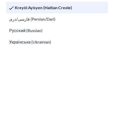
Kreyòl Ayisyen (Haitian Creole)
Prepare pou yon entèvyou travay
Kisa EAD la ye? Yon gid pou Otorizasyon Travay Etazini
فارسی/دری (Persian/Dari)
Русский (Russian)
Українська (Ukrainian)
Tiếng Việt (Vietnamese)
Other pages in:
한국어 (Korean)
Kisa EAD la ye? Yon gid pou Otorizasyon
Ikinyarwanda (Kinyarwanda)
Travay Etazini
Kiswahili (Swahili)
Siksè nan espas travay
አማርኛ (Amharic)