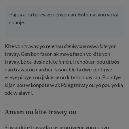
Paj sa a pa te revize dènyèman. Enfòmasyon yo ka
chanje.
Kite yon travay yo rele tou
demisyone
oswa
kite
yon
travay. Gen bon fason ak move fason yo kite yon
travay. Lè ou deside kite fimen, li enpòtan pou di bòs
nan travay ou nan bon fason. Ou ta dwe kontinye
eseye pi byen ou jiskaske ou kite konpayi an. Planifye
kijan pou w konpòte w ak kòlèg travay ou yo pou yo ka
ede w alavni.
Anvan ou kite travay ou
Si w ap kite travay la paske ou jwenn yon nouvo