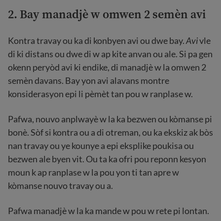
2. Bay manadjè w omwen 2 semèn avi
Kontra travay ou ka di konbyen avi ou dwe bay.
Avi
vle
di ki distans ou dwe di w ap kite anvan ou ale. Si pa gen
okenn peryòd avi ki endike, di manadjè w la omwen 2
semèn davans. Bay yon avi alavans montre
konsiderasyon epi li pèmèt tan pou w ranplase w.
Pafwa, nouvo anplwayè w la ka bezwen ou kòmanse pi
bonè. Sòf si kontra ou a di otreman, ou ka ekskiz ak bòs
nan travay ou ye kounye a epi eksplike poukisa ou
bezwen ale byen vit. Ou ta ka ofri pou reponn kesyon
moun k ap ranplase w la pou yon ti tan apre w
kòmanse nouvo travay ou a.
Pafwa manadjè w la ka mande w pou w rete pi lontan.