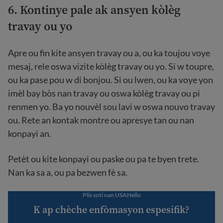
6. Kontinye pale ak ansyen kòlèg
travay ou yo
Apre ou fin kite ansyen travay ou a, ou ka toujou voye
mesaj, rele oswa vizite kòlèg travay ou yo. Si w toupre,
ou ka pase pou w di bonjou. Si ou lwen, ou ka voye yon
imèl bay bòs nan travay ou oswa kòlèg travay ou pi
renmen yo. Ba yo nouvèl sou lavi w oswa nouvo travay
ou. Rete an kontak montre ou apresye tan ou nan
konpayi an.
Petèt ou kite konpayi ou paske ou pa te byen trete.
Nan ka sa a, ou pa bezwen fè sa.
Plis soti nan USAHello
K ap chèche enfòmasyon espesifik?