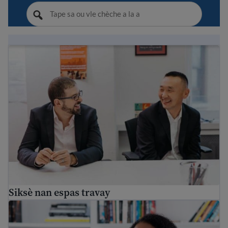
Siksè nan espas travay
Siksè nan espas travay
Dwa Travayè Imigran yo nan Etazini