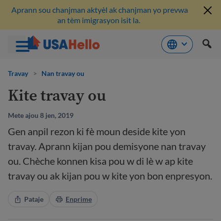
Aprann sou chanjman aktyèl ak chanjman yo prevwa
an tèm imigrasyon isit la.
Ale
nan
Travay
>
Nan travay ou
kontni
Kite travay ou
Mete ajou 8 jen, 2019
Gen anpil rezon ki fè moun deside kite yon
travay. Aprann kijan pou demisyone nan travay
ou. Chèche konnen kisa pou w di lè w ap kite
travay ou ak kijan pou w kite yon bon enpresyon.
Pataje
Enprime