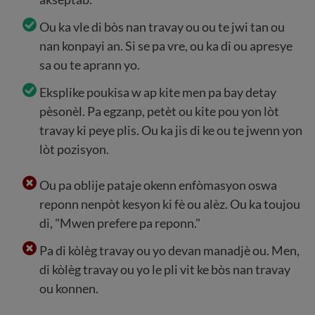
Ou ka vle di bòs nan travay ou ou te jwi tan ou
nan konpayi an. Si se pa vre, ou ka di ou apresye
sa ou te aprann yo.
Eksplike poukisa w ap kite men pa bay detay
pèsonèl. Pa egzanp, petèt ou kite pou yon lòt
travay ki peye plis. Ou ka jis di ke ou te jwenn yon
lòt pozisyon.
Ou pa oblije pataje okenn enfòmasyon oswa
reponn nenpòt kesyon ki fè ou alèz. Ou ka toujou
di, "Mwen prefere pa reponn."
Pa di kòlèg travay ou yo devan manadjè ou. Men,
di kòlèg travay ou yo le pli vit ke bòs nan travay
ou konnen.