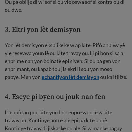
Ou pa oblije di wi sof si ou vle oswa sof si kontra ou di
ou dwe.
3. Ekri yon lèt demisyon
Yon lèt demisyon eksplike ke w ap kite. Pifò anplwayè
vle resevwa youn lè ou kite travay ou. Li pi bon si sa a
enprime nan yon òdinatè epi siyen. Si ou pa gen yon
enprimant, ou kapab tou jis ekri li sou yon moso
papye. Men yon
echantiyon lèt demisyon
ou ka itilize.
4. Eseye pi byen ou jouk nan fen
Li enpòtan pou kite yon bon enpresyon lè w kite
travay ou. Kontinye antre alè epi pa kite bonè.
Kontinye travay di jiskaske ou ale. Si w manke bagay