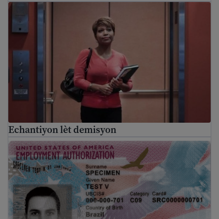
Echantiyon lèt demisyon
Echantiyon lèt demisyon
Kisa EAD la ye? Yon gid pou Otorizasyon Travay Etazini