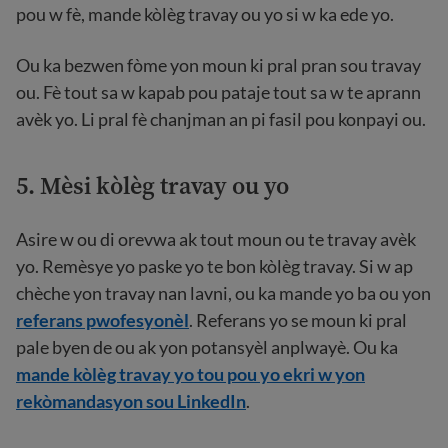
pou w fè, mande kòlèg travay ou yo si w ka ede yo.
Ou ka bezwen fòme yon moun ki pral pran sou travay
ou. Fè tout sa w kapab pou pataje tout sa w te aprann
avèk yo. Li pral fè chanjman an pi fasil pou konpayi ou.
5. Mèsi kòlèg travay ou yo
Asire w ou di orevwa ak tout moun ou te travay avèk
yo. Remèsye yo paske yo te bon kòlèg travay. Si w ap
chèche yon travay nan lavni, ou ka mande yo ba ou yon
referans pwofesyonèl
. Referans yo se moun ki pral
pale byen de ou ak yon potansyèl anplwayè. Ou ka
mande kòlèg travay yo tou pou yo ekri w yon
rekòmandasyon sou LinkedIn
.