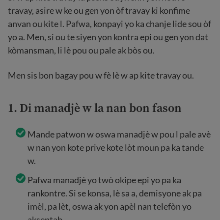
travay, asire w ke ou gen yon òf travay ki konfime
anvan ou kite l. Pafwa, konpayi yo ka chanje lide sou òf
yo a. Men, si ou te siyen yon kontra epi ou gen yon dat
kòmansman, li lè pou ou pale ak bòs ou.
Men sis bon bagay pou w fè lè w ap kite travay ou.
1. Di manadjè w la nan bon fason
Mande patwon w oswa manadjè w pou l pale avè
w nan yon kote prive kote lòt moun pa ka tande
w.
Pafwa manadjè yo twò okipe epi yo pa ka
rankontre. Si se konsa, lè sa a, demisyone ak pa
imèl, pa lèt, oswa ak yon apèl nan telefòn yo
akseptab.