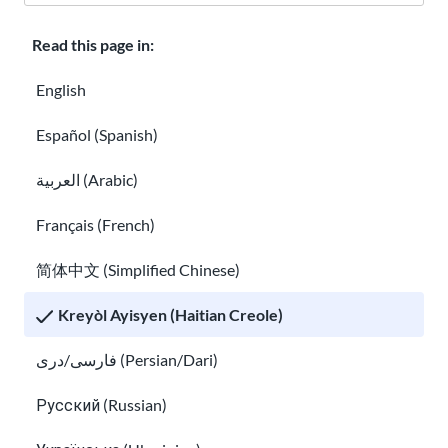
Klas
About USAHello
Ki jan yo ede
Read this page in:
Karyè nan USAHello
Bay
English
Español (Spanish)
العربية (Arabic)
Règleman sou enfòmasyon prive
Français (French)
简体中文 (Simplified Chinese)
Ou kapab pou kopye ak redistribiye materyèl san pwoblèm
USAHello
anba lisans Creative Commons
CC BY-NC-SA 4.0
. Pou
Kreyòl Ayisyen (Haitian Creole)
kapab bay yon kredi ki apwopriye, nou mande w konekte sou sit
entènèt nou an lè w ap itilize kontni nou an.
فارسی/دری (Persian/Dari)
Русский (Russian)