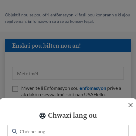
Objektif nou se pou ofri enfòmasyon ki fasil pou konprann e ki ajou
regilyèman. Enfòmasyon sa a se pa konsèy legal.
Enskri pou bilten nou an!
Mwen te li Enfòmasyon sou
enfòmasyon
prive a
ak dakò resevwa Imèl sòti nan USAHello.
Chwazi lang ou