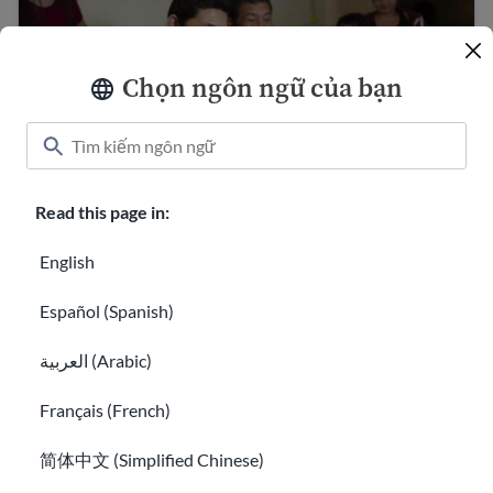
Chọn ngôn ngữ của bạn
Read this page in:
Những luật quan trọng ở Hoa Kỳ bạn nên biết
English
Tìm hiểu về thẻ tín dụng và các khoản vay dành cho ngư
Español (Spanish)
العربية (Arabic)
Français (French)
简体中文 (Simplified Chinese)