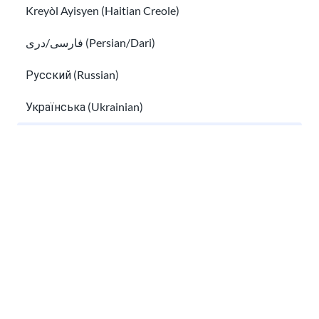
Kreyòl Ayisyen (Haitian Creole)
Tìm hiểu về thẻ tín dụng và các khoản vay
dành cho người nhập cư
فارسی/دری (Persian/Dari)
Lập ngân sách để tiết kiệm tiền
Русский (Russian)
Українська (Ukrainian)
Tiếng Việt (Vietnamese)
Other pages in:
한국어 (Korean)
Ikinyarwanda (Kinyarwanda)
Lập ngân sách để tiết kiệm tiền
Kiswahili (Swahili)
Hướng dẫn nhập cư
አማርኛ (Amharic)