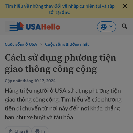
Tìm hiểu về những thay đổi về nhập cư hiện tại và sắp
tới tại đây.
Bỏ
qua
Cuộc sống ở USA
>
Cuộc sống thường nhật
nội
Cách sử dụng phương tiện
dung
giao thông công cộng
Cập nhật tháng 10 17, 2024
Hàng triệu người ở USA sử dụng phương tiện
giao thông công cộng. Tìm hiểu về các phương
tiện di chuyển từ nơi này đến nơi khác, chẳng
hạn như xe buýt và tàu hỏa.
Chia sẻ
In