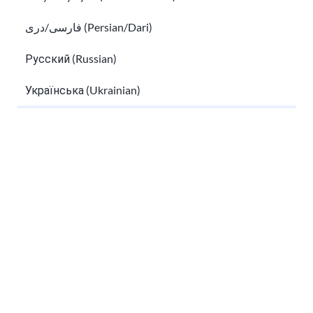
فارسی/دری (Persian/Dari)
Русский (Russian)
Phúc lợi công cộng của người nhập cư và dịch
Українська (Ukrainian)
vụ dành cho người tị nạn
Tiếng Việt (Vietnamese)
Tìm trợ giúp dịch thuật miễn phí tại Hoa Kỳ
Other pages in:
한국어 (Korean)
Ikinyarwanda (Kinyarwanda)
Kiswahili (Swahili)
አማርኛ (Amharic)
Tìm trợ giúp dịch thuật miễn phí tại Hoa Kỳ
پښتو (Pashto)