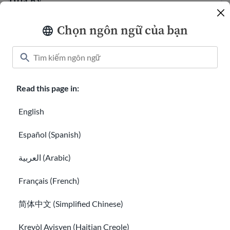
Hoa Kỳ
Những luật quan trọng ở Hoa Kỳ bạn nên biết
Chọn ngôn ngữ của bạn
Read this page in:
English
Español (Spanish)
العربية (Arabic)
Những luật quan trọng ở Hoa Kỳ bạn nên biết
Phúc lợi công cộng của người nhập cư và dịch vụ dành ch
Français (French)
简体中文 (Simplified Chinese)
Kreyòl Ayisyen (Haitian Creole)