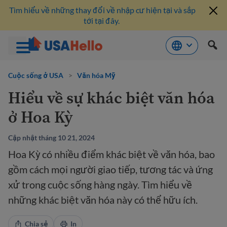
Tìm hiểu về những thay đổi về nhập cư hiện tại và sắp
tới tại đây.
Bỏ
qua
Cuộc sống ở USA
>
Văn hóa Mỹ
nội
Hiểu về sự khác biệt văn hóa
dung
ở Hoa Kỳ
Cập nhật tháng 10 21, 2024
Hoa Kỳ có nhiều điểm khác biệt về văn hóa, bao
gồm cách mọi người giao tiếp, tương tác và ứng
xử trong cuộc sống hàng ngày. Tìm hiểu về
những khác biệt văn hóa này có thể hữu ích.
Chia sẻ
In