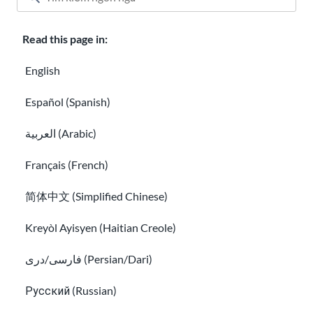
Read this page in:
English
Sốc văn hóa và sự thích nghi văn hóa
Español (Spanish)
Người nhập cư LGBTQ+: bản dạng và quyền
العربية (Arabic)
Français (French)
简体中文 (Simplified Chinese)
Kreyòl Ayisyen (Haitian Creole)
فارسی/دری (Persian/Dari)
Русский (Russian)
Người nhập cư LGBTQ+: bản dạng và quyền