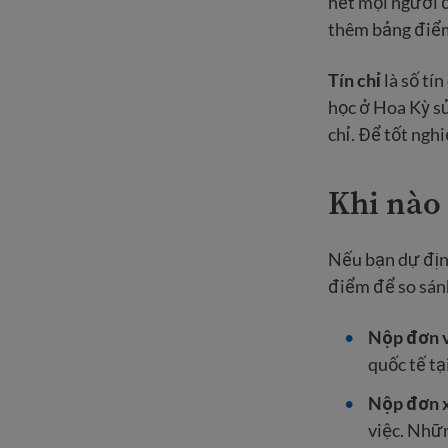
hết mọi người đ
thêm bảng điểm
Tín chỉ
là số tí
học ở Hoa Kỳ sử
chỉ. Để tốt nghi
Khi nào
Nếu bạn dự định
điểm để so sánh
Nộp đơn v
quốc tế tạ
Nộp đơn x
việc. Nhữn