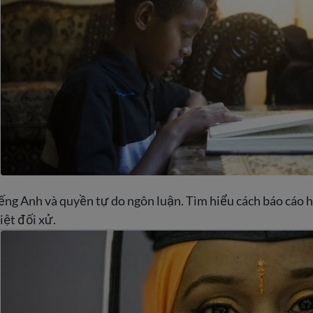
ếng Anh và quyền tự do ngôn luận. Tìm hiểu cách báo cáo h
iệt đối xử.
 cho người lớn – cách quay lại trường học