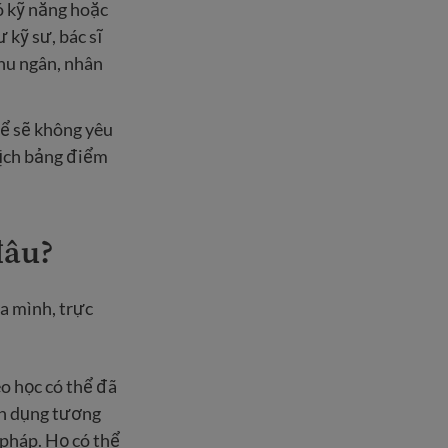
ó kỹ năng hoặc
 kỹ sư, bác sĩ
thu ngân, nhân
hể sẽ không yêu
dịch bảng điểm
đâu?
a mình, trực
o học có thể đã
ển dụng tương
 pháp. Họ có thể