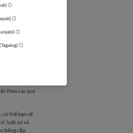
indi)
epali)
Punjabi)
(Tagalog)
cấp của mình tại
thiết vì các
trúc sư ở Iraq
ân theo các quy
, có thể bạn sẽ
ĩ, luật sư và
ầu bằng cấp,