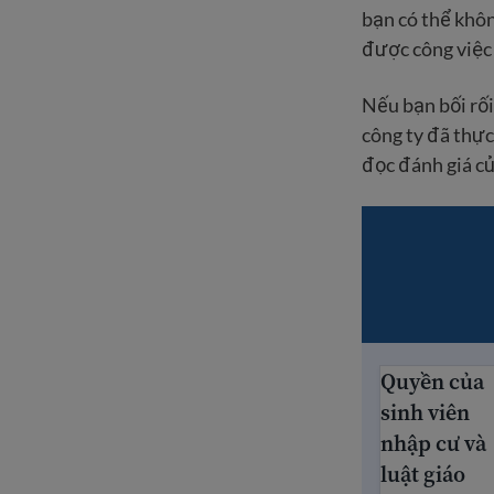
bạn có thể khô
được công việc 
Nếu bạn bối rối
công ty đã thực
đọc đánh giá củ
Quyền của
Quyền của sin
sinh viên
nhập cư và
luật giáo