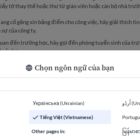
iấy tờ thay thế hoặc thư từ giáo viên hoặc cán bộ nhà trườ
ng cố gắng xin bảng điểm cho công việc, hãy giải thích tìn
sự của công ty.
uan đến trường học, hãy gọi đến phòng tuyển sinh của trư
 của bạn.
Chọn ngôn ngữ của bạn
 làm thế nào để được đánh giá
ớc ngoài?
y trực tuyến cho biết họ đánh giá bảng điểm. Hãy cẩn thận
Українська (Ukrainian)
اُردُو 
á bảng điểm. Một số trang web có thể là lừa đảo và có thể l
Tiếng Việt (Vietnamese)
Portugu
của bạn mà không cung cấp dịch vụ phù hợp.
Other pages in:
မြန်မာစ
chức thành viên trong các hiệp hội này có các tiêu chuẩn nh