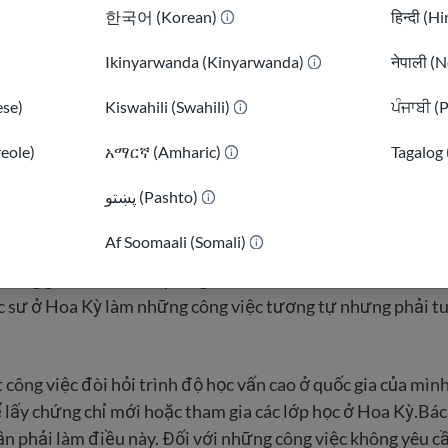
điểm:
한국어 (Korean)
हिन्दी (H
uốc gia về dịch vụ đánh giá chứng chỉ (NACES)
Ikinyarwanda (Kinyarwanda)
नेपाली (N
ác nhà đánh giá chứng chỉ quốc tế (AICE)
se)
Kiswahili (Swahili)
ਪੰਜਾਬੀ (
reole)
አማርኛ (Amharic)
Tagalog 
của bạn
kết quả định giá
پښتو (Pashto)
)
 rằng bạn cần phải học nhiều lớp hơn để hoàn thành bằng 
Af Soomaali (Somali)
y có thể khiến bạn cảm thấy khó chịu, nhưng thường là cần 
thống giáo dục ở mỗi quốc gia là khác nhau. Ví dụ, một kiến 
c sư ở Hoa Kỳ làm những công việc tương tự nhưng phải tu
.
công việc đòi hỏi trình độ học vấn cao ở quốc gia của mình
 lấy chứng chỉ mới hoặc tham gia các lớp học ở Hoa Kỳ.Bác s
ần phải làm điều này. Đối với những công việc không yêu c