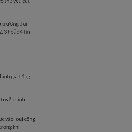
ó thể yêu cầu
à trường đại
, 3 hoặc 4 tín
đánh giá bảng
 tuyển sinh
c vào loại công
trong khi