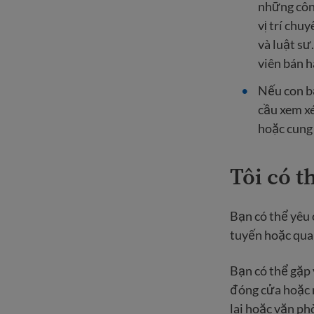
những công
vị trí chu
và luật sư
viên bán h
Nếu con b
cầu xem xé
hoặc cung 
Tôi có t
Bạn có thể yêu 
tuyến hoặc qua
Bạn có thể gặp 
đóng cửa hoặc 
lai hoặc văn ph