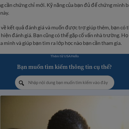
ng cần chứng chỉ mới. Kỹ năng của bạn đủ để chứng minh b
này.
 về kết quả đánh giá và muốn được trợ giúp thêm, bạn có th
 hiện đánh giá. Bạn cũng có thể gặp cố vấn nhà trường. Họ
a mình và giúp bạn tìm ra lớp học nào bạn cần tham gia.
Thêm từ USAHello
Bạn muốn tìm kiếm thông tin cụ thể?
h viên nhập cư và luật giáo dục