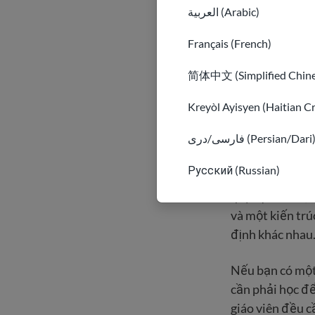
đánh giá bảng 
العربية (Arabic)
Hiệp hội q
Français (French)
Hiệp hội c
简体中文 (Simplified Chine
Kreyòl Ayisyen (Haitian C
Hiểu e 
فارسی/دری (Persian/Dari
Bạn có thể biết
Русский (Russian)
Hoa Kỳ. Điều nà
quy định và hệ 
và một kiến trú
định khác nhau
Nếu bạn có một 
cần phải học để
giáo viên đều c