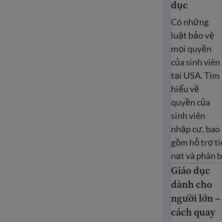
dục
Có những
luật bảo vệ
mọi quyền
của sinh viên
tại USA. Tìm
hiểu về
quyền của
sinh viên
nhập cư, bao
gồm hỗ trợ ti
nạt và phân b
Giáo dục
Giáo dục dành
dành cho
người lớn –
cách quay