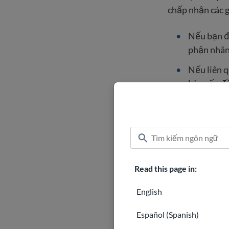
chấp nhận các g
Nếu bạn đa
phận nhân 
Nếu liên q
bày vấn đề
Tôi phải
điểm nư
Có nhiều công t
Read this page in:
dịch vụ đánh gi
English
nhân hoặc tiền 
Español (Spanish)
Hãy thử các tổ 