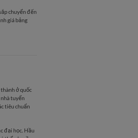
 sắp chuyển đến
ánh giá bảng
n thành ở quốc
à nhà tuyển
ác tiêu chuẩn
ặc đại học. Hầu