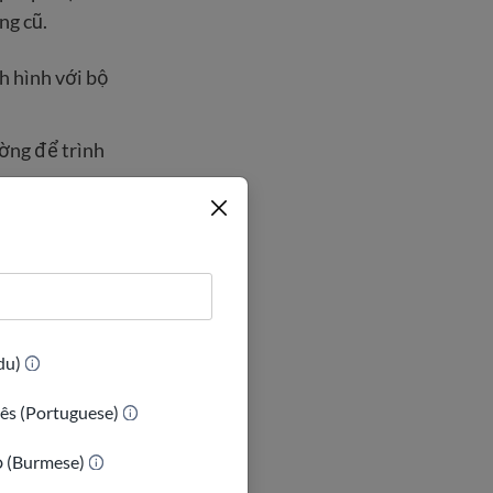
ng cũ.
h hình với bộ
ờng để trình
 bảng
 khi lựa chọn
(Urdu)
ấy thông tin cá
ês (Portuguese)
ာ (Burmese)
ất định về việc